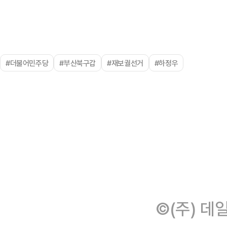
#더불어민주당
#부산북구갑
#재보궐선거
#하정우
©(주) 데