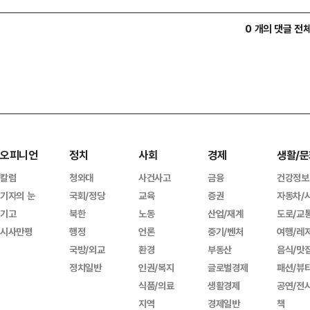
0 개의 댓글 전
오피니언
정치
사회
경제
생활/문
칼럼
청와대
사건사고
금융
건강정보
기자의 눈
국회/정당
교육
증권
자동차/
기고
북한
노동
산업/재계
도로/교
시사만평
행정
언론
중기/벤처
여행/레
국방/외교
환경
부동산
음식/맛
정치일반
인권/복지
글로벌경제
패션/뷰
식품/의료
생활경제
공연/전
지역
경제일반
책