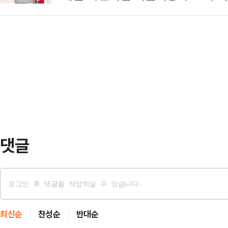
사 라인을 전면 교체하라"고 촉구했다
33%, 박민식 국민의힘 후보는 20
만 남은 것"이라…
화된 부동산 삼중참사에 대해 이 대
하 후보와 2위인 한 후보의 격차는 6
이 적었다.이어 "상대적으로 이재명
박 후보와 한 후보의 격차는 13%p
와 전문가도 현실 앞에서는 냉정할 수
가 …
동산 정책은 '실패'로 판명됐고, '트
참사'를 겪고 있다"고 지적했다.그러
않는 게 …
댓글
최신순
찬성순
반대순