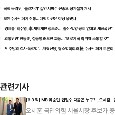
국힘 윤리위, '돌려차기' 실언 서범수·진종오 징계절차 개시
보완수사권 폐지 진통…대책 마련은 야당 몫됐나
'경제통' 박수영, 李 세제개편 정조준…"출산·입양 공제 없애고 세금폭탄"
'외통위원' 한동훈, 정동영과 오찬 회동…"오로지 국익 위해 소통할 것"
"민주당의 검사 독점법"…개혁신당, 형소법학회와 檢 수사권 폐지 토론회
관련기사
[6·3 픽] MB·유승민·안철수 다음은 누구?…오세훈, 
오세훈 국민의힘 서울시장 후보가 중