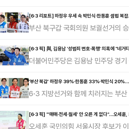
이유에 대해 관심이 쏠리고 있다. 
권 일부의 평가절하도 존재하지만, 
[6·3 리포트] 하정우 우세 속 박민식·한동훈 셈법 복
부산 북구갑 국회의원 보궐선거의 승
을 제대로 평가받기 위한 절박함이라는
가 꼽히고 있지만 정치권에서는 가
영등포구 청년취업사관학교 영등포캠
나타났다. 결국 3자 구도로 선거가 
[6·3 픽] 與, 김용남 '성범죄 변호·폭행' 의혹에 "네
업사관학교'(청취사) 수료생들을 만났
더불어민주당은 김용남 민주당 경기 
를 달리고 있는 하정우 더불어민주당
로 이명박 전 대통령, 이준석 개혁신
범죄 사건 피고인을 변호한 것으로 알
이 나온다.여론조사 기관인 '여론조사 
의 만남이다.최근 오…
이 판단해주셔야 한다"고 입장을 밝
'부산 북갑' 하정우 39%·한동훈 33%·박민식 20%
100% ARS 방식으로 설문한 결과
6·3 지방선거와 함께 치러지는 부산
국회에서 기자간담회를 열고 "후보 
궐선거 3파전에서 하정우 민주당 후보
간 오차범위 내 접전 양상으로 전개
(검증이) 안 된다. 당에서 개입하는 
32.2%의 지지를 …
메트릭스가 조선일보 의뢰로 지난 16
[6·3 픽] "'매매·전세·월세' 안 오른 게 없다"…오세
수석대변인은 "우리가 살펴보고는 있
오세훈 국민의힘 서울시장 후보가 이
조사한 결과, 하정우 더불어민주당 후
있어 당에서 후보를 박탈하거나 이런 