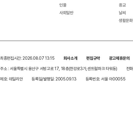
인물
종교
사회일반
날씨
생활문화
최종편집시간: 2026.08.07 13:15
회사소개
편집규약
광고제휴문의
주소 : 서울특별시 용산구 서빙고로 17, 18층(한강로3가,센트럴파크 타워동)
전화 
제호: 데일리안
등록일/발행일: 2005.09.13
등록번호: 서울 아00055