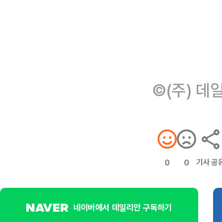
©(주) 데
기사 공
0
0
네이버에서 데일리안 구독하기