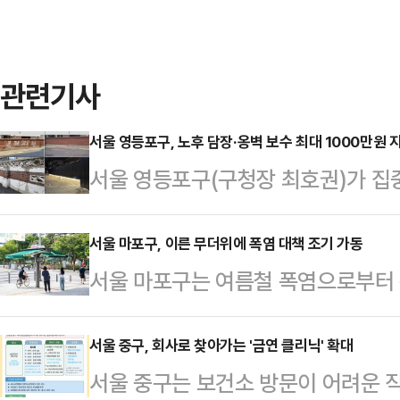
관련기사
서울 영등포구, 노후 담장·옹벽 보수 최대 1000만원 
서울 영등포구(구청장 최호권)가 집
를 예방하기 위해 노후 담장, 옹벽,
19일 밝혔다.이번 사업은 붕괴 위험
서울 마포구, 이른 무더위에 폭염 대책 조기 가동
서울 마포구는 여름철 폭염으로부터 
요소를 사전에 정비해 안전사고를 예
'2026년 마포구 폭염종합대책'을 
일부를 지원하며, 특히 올해는 지원 
격 운영한다고 19일 밝혔다.기상청에
서울 중구, 회사로 찾아가는 '금연 클리닉' 확대
을 받을 수 있도록 했다.지원 대상은
서울 중구는 보건소 방문이 어려운 직
온이 이어질 가능성이 크고, 특히 7
가운데 도로나 공원 등에 접해있는 담