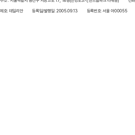
주소 : 서울특별시 용산구 서빙고로 17, 18층(한강로3가,센트럴파크 타워동)
전화 
제호: 데일리안
등록일/발행일: 2005.09.13
등록번호: 서울 아00055