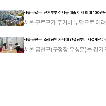
달부터 확대 운영한다고 18일 밝혔다
더운 날씨가 예상된다. 지난해 서울지
총사업…
건강 증진 사업을 연계해 참여자의 
서울 구로구, 신혼부부 전세금 대출 이자 최대 100만
포구에는 총 49일간 폭염특보가 발
서울 구로구가 주거비 부담으로 어
동기 부여를 위한 '금연 펀드'는 근
관리·대응체계 구축, 폭염 취약계층 
돕기 위해 '2026년 신혼부부 전세
(매칭 그랜트)이다. 임직원이 3만원
리 강화, 폭염저감시…
밝혔다.이번 사업은 전세자금 대출을
서울 금천구, 소상공인 가게에 컨설팅부터 시설개선까지
업이 동일한 금액을 출자한다. 6개월
서울 금천구(구청장 유성훈)는 경기
자의 일부를 지원하는 사업으로, 주거
2배와 10만원 상당의 식사권을 받지
내 소상공인의 경영 안정과 자립 지원
됐다.지원 대상은 신청일 기준 구로구
기금으…
선 지원사업을 추진한다고 18일 밝
혼부부다. 부부합산 연소득 1억300
업무협약을 체결하고, 오는 6월부터 
하의 구로구 소재 주택·아파트·주거
으로 맞춤형 컨설팅을 진행할 예정이
금 대출 원리금을 상…
고, 전문가 컨설팅과 시설개선을 연
지원하는 데 중점을 뒀다.컨설팅은 