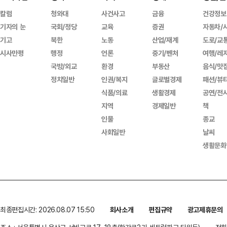
칼럼
청와대
사건사고
금융
건강정보
기자의 눈
국회/정당
교육
증권
자동차/
기고
북한
노동
산업/재계
도로/교
시사만평
행정
언론
중기/벤처
여행/레
국방/외교
환경
부동산
음식/맛
정치일반
인권/복지
글로벌경제
패션/뷰
식품/의료
생활경제
공연/전
지역
경제일반
책
인물
종교
사회일반
날씨
생활문화
최종편집시간: 2026.08.07 15:50
회사소개
편집규약
광고제휴문의