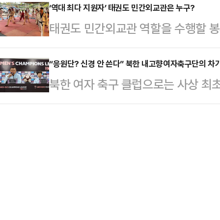
번의 예외도 허용하지 않은 징크스가
‘역대 최다 지원자’ 태권도 민간외교관은 누구?
도 평택의 작은 체육관이나 야외 가
태권도 민간외교관 역할을 수행할 봉
오직 자국 출신 지도자만이 들어 올
으로 고군분투하던 단체였다. 그러나
권도진흥재단(이사장 김중헌)은 ‘청년
으로 확대된 2026 FIFA 북중미 
들의 …
의 일환으로 해외에서 태권도 보급과 
“응원단? 신경 안 쓴다” 북한 내고향여자축구단의 차
축구 팬들의 시선이 다시 한 번 축구
북한 여자 축구 클럽으로는 사상 최
태권도 봉사단’ 지원자를 모집한 결과
를 치르며 유지되어 온 ‘자국 출신 감
(이하 내고향)’이 수원FC 위민과의
나타냈다고 밝혔다.‘청년 케이(K)-
까…
보를 선언했다.리유일 내고향 감독은 
광부가 미래세대인 청년의 도전과 성
여자 챔피언스리그(AWCL) 준결승
는 사업이다.태권도 봉사단은 34세 
서 열린 공식 기자회견에서 "내일 
태권도인을 …
가 괜찮다고 볼 수 있다"며 자신감을 
장소에서 결승행 티켓을 놓고 수원F
이번 매치는 …