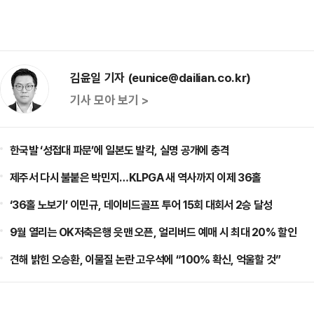
김윤일 기자 (eunice@dailian.co.kr)
기사 모아 보기 >
한국발 ‘성접대 파문’에 일본도 발칵, 실명 공개에 충격
제주서 다시 불붙은 박민지…KLPGA 새 역사까지 이제 36홀
‘36홀 노보기’ 이민규, 데이비드골프 투어 15회 대회서 2승 달성
9월 열리는 OK저축은행 읏맨 오픈, 얼리버드 예매 시 최대 20% 할인
견해 밝힌 오승환, 이물질 논란 고우석에 “100% 확신, 억울할 것”