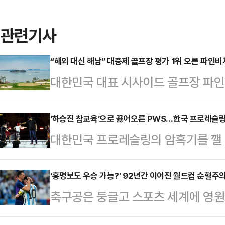
관련기사
“해외 대신 해남” 대중제 골프장 평가 1위 오른 파인비
대한민국 대표 시사이드 골프장 파
가운데 최고 평가를 받으며 프리미엄
입증했다. 해외 골프 여행 비용이 
‘하승진 참교육’으로 끓어오른 PWS…한국 프로레슬
대한민국 프로레슬링의 암흑기를 깰 PWS(
링크스 코스를 경험할 수 있다는 입
형 이벤트 ‘레슬네이션 2’를 성공적
쏠리고 있다.파인비치는 최근 발표된 
과거 한국 프로레슬링이 이왕표 세대
‘홍명보도 우승 가능?’ 92년간 이어진 월드컵 순혈주
대중제 부문 1위에 선정됐다. 총점 8
축구공은 둥글고 스포츠 세계에 영원한
리, PWS는 현대적인 북미식 엔터
운데 유일하게 800점을 돌파했고, 
적이 연출되는 국제축구연맹(FIFA)
호탄을 쏘아 올리고 있다.사실 PWS
서도 최고 수준…