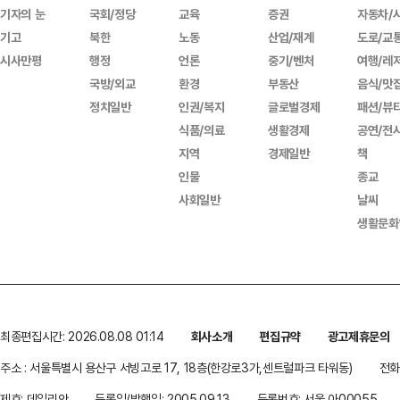
기자의 눈
국회/정당
교육
증권
자동차/
기고
북한
노동
산업/재계
도로/교
시사만평
행정
언론
중기/벤처
여행/레
국방/외교
환경
부동산
음식/맛
정치일반
인권/복지
글로벌경제
패션/뷰
식품/의료
생활경제
공연/전
지역
경제일반
책
인물
종교
사회일반
날씨
생활문화
최종편집시간: 2026.08.08 01:14
회사소개
편집규약
광고제휴문의
주소 : 서울특별시 용산구 서빙고로 17, 18층(한강로3가,센트럴파크 타워동)
전화 
제호: 데일리안
등록일/발행일: 2005.09.13
등록번호: 서울 아00055