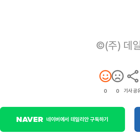
©(주) 데
기사 공
0
0
네이버에서 데일리안 구독하기