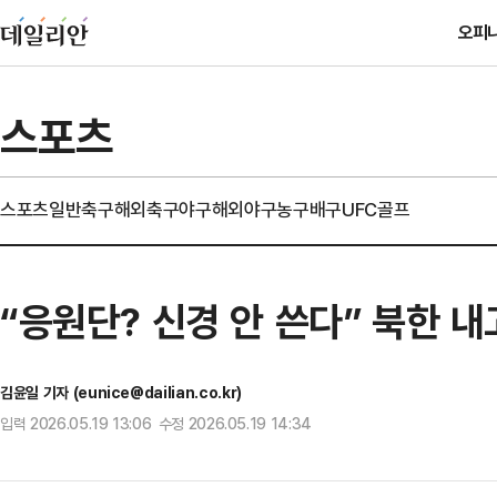
오피
스포츠
스포츠일반
축구
해외축구
야구
해외야구
농구
배구
UFC
골프
“응원단? 신경 안 쓴다” 북한
김윤일 기자 (eunice@dailian.co.kr)
입력 2026.05.19 13:06 수정 2026.05.19 14:34