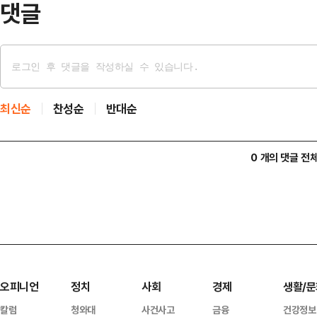
댓글
최신순
찬성순
반대순
0 개의 댓글 전
오피니언
정치
사회
경제
생활/문
칼럼
청와대
사건사고
금융
건강정보