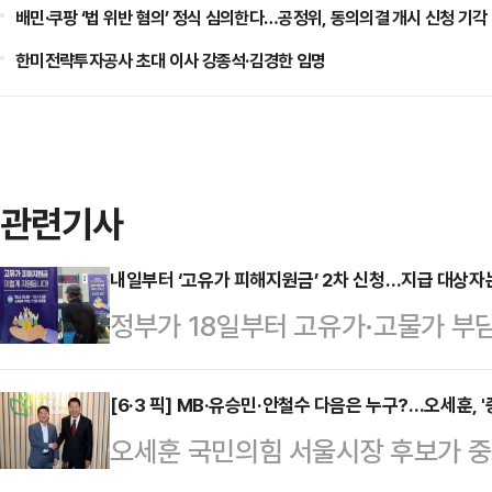
배민·쿠팡 ‘법 위반 혐의’ 정식 심의한다…공정위, 동의의결 개시 신청 기각
한미전략투자공사 초대 이사 강종석·김경한 임명
관련기사
내일부터 ‘고유가 피해지원금’ 2차 신청…지급 대상자
정부가 18일부터 고유가·고물가 부담
작한다.중동 전쟁에 따른 유가 상승
지원을 확대하겠다는 취지다.17일 
[6·3 픽] MB·유승민·안철수 다음은 누구?…오세훈, 
오세훈 국민의힘 서울시장 후보가 중
2차 지급 대상자는 소득 하위 70%