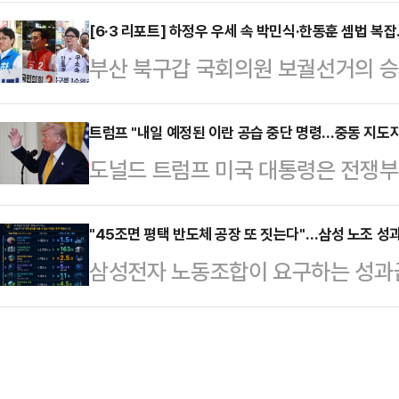
이유에 대해 관심이 쏠리고 있다. 
을 기준으로 정해졌다.외벌이 가구 중
권 일부의 평가절하도 존재하지만, 
[6·3 리포트] 하정우 우세 속 박민식·한동훈 셈법 복
▲2인 가구 14만 원 ▲3인 가구 2
부산 북구갑 국회의원 보궐선거의 승
을 제대로 평가받기 위한 절박함이라는
원금을 받는다.지역가입자는 ▲1인 가
가 꼽히고 있지만 정치권에서는 가
영등포구 청년취업사관학교 영등포캠
가구 …
나타났다. 결국 3자 구도로 선거가 
트럼프 "내일 예정된 이란 공습 중단 명령…중동 지도자
업사관학교'(청취사) 수료생들을 만났
도널드 트럼프 미국 대통령은 전쟁부
를 달리고 있는 하정우 더불어민주당
로 이명박 전 대통령, 이준석 개혁신
령했다고 말했다.로이터통신에 따르면
이 나온다.여론조사 기관인 '여론조사 
의 만남이다.최근 오…
셜미디어(SNS) 트루스소셜을 통해 
"45조면 평택 반도체 공장 또 짓는다"…삼성 노조 
100% ARS 방식으로 설문한 결과
삼성전자 노동조합이 요구하는 성과급 
중단하라고 피트 헤그세스 전쟁부 장
궐선거 3파전에서 하정우 민주당 후보
투자 관점에서 환산한 비교 자료가 
혔다.그러면서 “중동 동맹국들의 지
32.2%의 지지를 …
순한 비용이 아니라, 글로벌 기술 경
다”며 “그들은 종전 합의가 이뤄질 
금 규모라는 점을 시각적으로 보여준다
란은 물론 중동 지역 국가 모두가 받