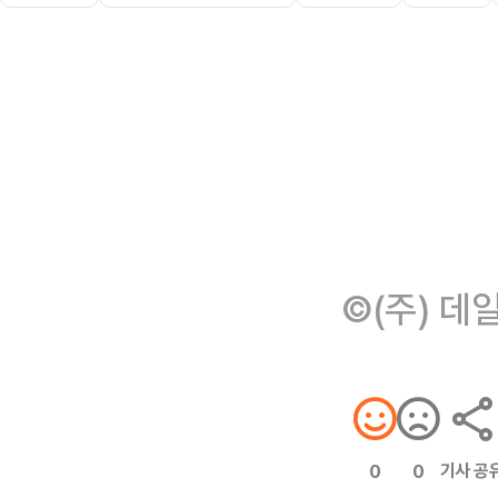
©(주) 데
기사 공
0
0