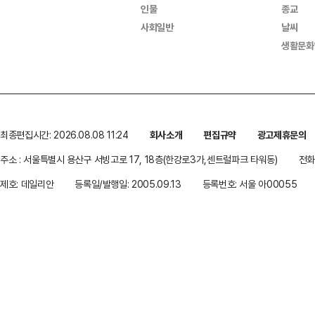
인물
종교
사회일반
날씨
생활문화
최종편집시간: 2026.08.08 11:24
회사소개
편집규약
광고제휴문의
주소 : 서울특별시 용산구 서빙고로 17, 18층(한강로3가,센트럴파크 타워동)
전화 
제호: 데일리안
등록일/발행일: 2005.09.13
등록번호: 서울 아00055