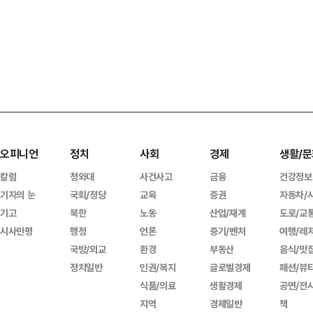
오피니언
정치
사회
경제
생활/문
칼럼
청와대
사건사고
금융
건강정보
기자의 눈
국회/정당
교육
증권
자동차/
기고
북한
노동
산업/재계
도로/교
시사만평
행정
언론
중기/벤처
여행/레
국방/외교
환경
부동산
음식/맛
정치일반
인권/복지
글로벌경제
패션/뷰
식품/의료
생활경제
공연/전
지역
경제일반
책