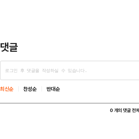
니티 등에 따르면 해당 자료는 45조
다.이어 그는 타밈…
로벌 인수합병(M&A), 인공지능(AI
양한 미래 사업 영역에 대입해 환산했
댓글
최신순
찬성순
반대순
0 개의 댓글 전