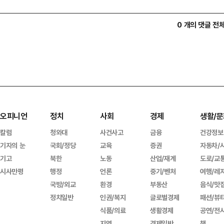
0 개의 댓글 전
오피니언
정치
사회
경제
생활/문
칼럼
청와대
사건사고
금융
건강정보
기자의 눈
국회/정당
교육
증권
자동차/
기고
북한
노동
산업/재계
도로/교
시사만평
행정
언론
중기/벤처
여행/레
국방/외교
환경
부동산
음식/맛
정치일반
인권/복지
글로벌경제
패션/뷰
식품/의료
생활경제
공연/전
지역
경제일반
책