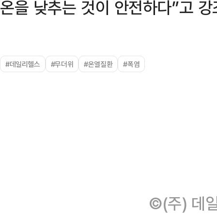
온을 낮추는 것이 안전하다”고 강
#데일리헬스
#무더위
#온열질환
#폭염
©(주) 데