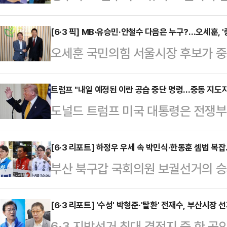
작한다.중동 전쟁에 따른 유가 상승
지원을 확대하겠다는 취지다.17일 
[6·3 픽] MB·유승민·안철수 다음은 누구?…오세훈, 
오세훈 국민의힘 서울시장 후보가 중
2차 지급 대상자는 소득 하위 70%
이유에 대해 관심이 쏠리고 있다. 
을 기준으로 정해졌다.외벌이 가구 중
권 일부의 평가절하도 존재하지만, 
트럼프 "내일 예정된 이란 공습 중단 명령…중동 지도자
▲2인 가구 14만 원 ▲3인 가구 2
도널드 트럼프 미국 대통령은 전쟁부
을 제대로 평가받기 위한 절박함이라는
원금을 받는다.지역가입자는 ▲1인 가
령했다고 말했다.로이터통신에 따르면
영등포구 청년취업사관학교 영등포캠
가구 …
셜미디어(SNS) 트루스소셜을 통해 
[6·3 리포트] 하정우 우세 속 박민식·한동훈 셈법 복
업사관학교'(청취사) 수료생들을 만났
부산 북구갑 국회의원 보궐선거의 승
중단하라고 피트 헤그세스 전쟁부 장
로 이명박 전 대통령, 이준석 개혁신
가 꼽히고 있지만 정치권에서는 가
혔다.그러면서 “중동 동맹국들의 지
의 만남이다.최근 오…
나타났다. 결국 3자 구도로 선거가 
[6·3 리포트] '수성' 박형준·'탈환' 전재수, 부산시
다”며 “그들은 종전 합의가 이뤄질 
6·3 지방선거 최대 격전지 중 한 