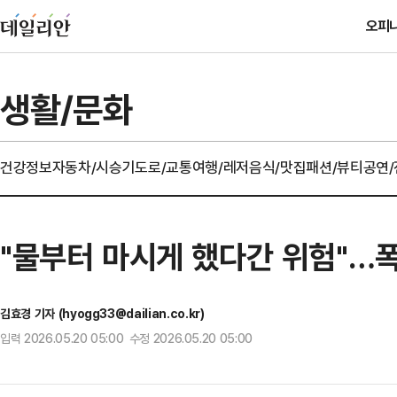
오피
생활/문화
건강정보
자동차/시승기
도로/교통
여행/레저
음식/맛집
패션/뷰티
공연
"물부터 마시게 했다간 위험"…
김효경 기자 (hyogg33@dailian.co.kr)
입력 2026.05.20 05:00 수정 2026.05.20 05:00