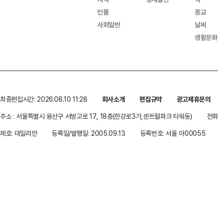
인물
종교
사회일반
날씨
생활문화
최종편집시간: 2026.08.10 11:28
회사소개
편집규약
광고제휴문의
주소 : 서울특별시 용산구 서빙고로 17, 18층(한강로3가,센트럴파크 타워동)
전화 
제호: 데일리안
등록일/발행일: 2005.09.13
등록번호: 서울 아00055