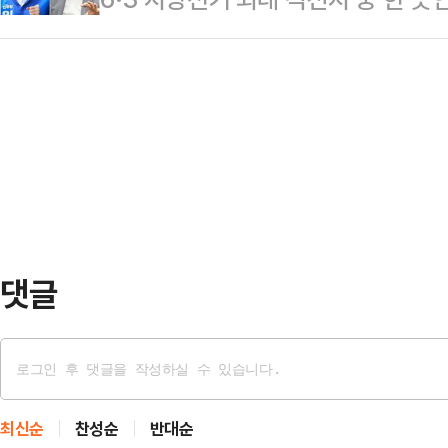
를 달리고 있는 하정우 더불어민주당
란은 물론 중동 지역 국가 모두가 받
후보와 박형준 국민의힘 후보의 맞대
이 나온다.여론조사 기관인 '여론조사 
다.이어 그는 타밈…
경쟁력을 갖춘 두 후보가 정면으로 
100% ARS 방식으로 설문한 결과
이 나타나고 있어서다.정치권에선 '윤
궐선거 3파전에서 하정우 민주당 후보
하는 구호가 부산 민심에 얼마나 효
32.2%의 지지를 …
수 있는지 여부가 이 선거의 승패를
가 MBC의 의뢰로 16~17일 무선 
도를 조사한 결과…
댓글
최신순
찬성순
반대순