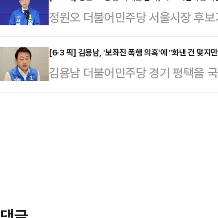
에 적용할 수 있다는 취지의 발언 
정원오 더불어민주당 서울시장 후보
에 돌입한 양향자 경기지사 후보를 
주장했다.이어 “논란이 확산되자 민
등 참사를 두고 "최고 책임자인 서
장은 정부·여당이 강행 처리한 '노란
있지만, 최초…
보는 19일 서울 중구 선거캠프에서
[6·3 픽] 김용남, '보좌진 폭행 의혹'에 "화낸 건 맞지
기의 원인으로 봤다. 그는 "더불어
김용남 더불어민주당 경기 평택을 국
시장 선거는 오세훈 시장의 그간의 
켜 놓고 아무런 노력도 하지 않은 채
절 보좌진 폭행 의혹이 제기된 데 대
하는 선거가 돼야 한다"며 이같이 말
얘기만 하고 있다"고 비판…
측면이 있어 보인다"고 해명했다.김용
바꿀 수 없는 중요한 요소인 만큼, 
의원 시절 5급 비서관을 폭행한 적 
수가 없다"면서 "안전이 바탕이 돼야
에 "폭행이라고 표현하는 것이 맞는지
터전 위에서 어…
론은 김 후보가 새누리당 초선 의원 
업무 준비 여부를 묻는 과정에서 의
로 보도했…
댓글