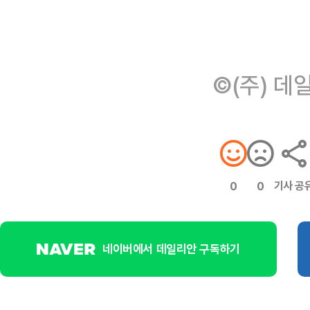
©(주) 데
기사 공
0
0
네이버에서 데일리안 구독하기