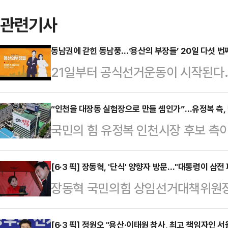
관련기사
동남권에 갇힌 동남풍…‘용산의 부장들’ 20일 다섯 번
21일부터 공식선거운동이 시작된다
돌며 선거 로고송이 울린다. 사전투표는
6·3 지방선거가 초읽기에 들어간 가운
“인천을 대장동 실험장으로 만들 셈인가”…유정복 측,
국민의 힘 유정복 인천시장 후보 측
하는 ‘용산의 부장들 : 엠바고 해제
개발’ 발언과 관련해 강도 높은 비판
의 현주소를 짚는다.동남풍은 불고 
실언이 아닌 정치적 의도가 담긴 중
[6·3 픽] 장동혁, '단식' 양향자 방문…"대통령이 삼전
뜻하는 이른바 ‘동남풍’이 선거 담론
장동혁 국민의힘 상임선거대책위원장
갔다.유정복 후보 선거캠프 이장열 대
진단은 좀 더 냉정하다. 대구·경북
대통령이 직접 나서서 문제를 해결
민적 분노와 개발 비리의 상징으로 각
어 전통…
19일 삼성전자 평택캠퍼스 입구에서
[6·3 픽] 정원오 "용산·이태원 참사, 최고 책임자인 