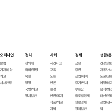
오피니언
정치
사회
경제
생활/문
칼럼
청와대
사건사고
금융
건강정보
기자의 눈
국회/정당
교육
증권
자동차/
기고
북한
노동
산업/재계
도로/교
시사만평
행정
언론
중기/벤처
여행/레
국방/외교
환경
부동산
음식/맛
정치일반
인권/복지
글로벌경제
패션/뷰
식품/의료
생활경제
공연/전
지역
경제일반
책