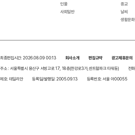
인물
종교
사회일반
날씨
생활문화
최종편집시간: 2026.08.09 00:13
회사소개
편집규약
광고제휴문의
주소 : 서울특별시 용산구 서빙고로 17, 18층(한강로3가,센트럴파크 타워동)
전화 
제호: 데일리안
등록일/발행일: 2005.09.13
등록번호: 서울 아00055