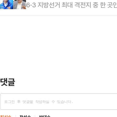
6·3 지방선거 최대 격전지 중 한 
를 달리고 있는 하정우 더불어민주당
란은 물론 중동 지역 국가 모두가 받
후보와 박형준 국민의힘 후보의 맞대
이 나온다.여론조사 기관인 '여론조사 
다.이어 그는 타밈…
경쟁력을 갖춘 두 후보가 정면으로 
100% ARS 방식으로 설문한 결과
이 나타나고 있어서다.정치권에선 '윤
궐선거 3파전에서 하정우 민주당 후보
하는 구호가 부산 민심에 얼마나 효
32.2%의 지지를 …
수 있는지 여부가 이 선거의 승패를
가 MBC의 의뢰로 16~17일 무선 
도를 조사한 결과…
댓글