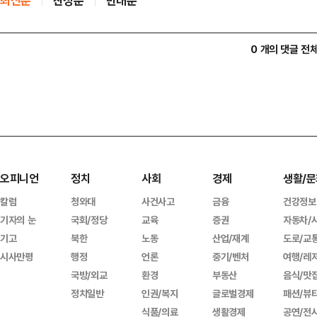
최신순
찬성순
반대순
0 개의 댓글 전
오피니언
정치
사회
경제
생활/문
칼럼
청와대
사건사고
금융
건강정보
기자의 눈
국회/정당
교육
증권
자동차/
기고
북한
노동
산업/재계
도로/교
시사만평
행정
언론
중기/벤처
여행/레
국방/외교
환경
부동산
음식/맛
정치일반
인권/복지
글로벌경제
패션/뷰
식품/의료
생활경제
공연/전