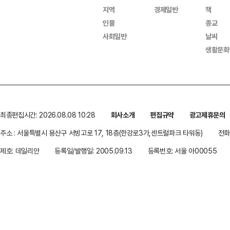
지역
경제일반
책
인물
종교
사회일반
날씨
생활문화
최종편집시간: 2026.08.08 10:28
회사소개
편집규약
광고제휴문의
주소 : 서울특별시 용산구 서빙고로 17, 18층(한강로3가,센트럴파크 타워동)
전화 
제호: 데일리안
등록일/발행일: 2005.09.13
등록번호: 서울 아00055