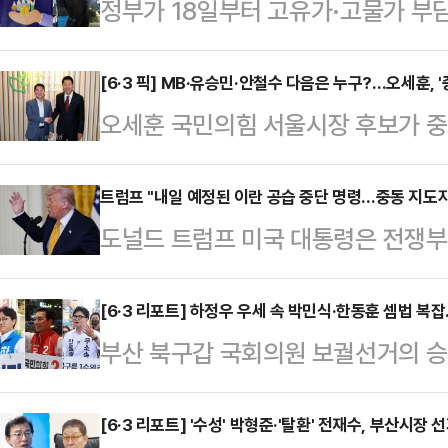
정부가 18일부터 고유가·고물가 부담
작한다.중동 전쟁에 따른 유가 상승
지원을 확대하겠다는 취지다.17일 
[6·3 픽] MB·유승민·안철수 다음은 누구?…오세훈, 
오세훈 국민의힘 서울시장 후보가 중
2차 지급 대상자는 소득 하위 70%
이유에 대해 관심이 쏠리고 있다. 
을 기준으로 정해졌다.외벌이 가구 중
권 일부의 평가절하도 존재하지만, 
트럼프 "내일 예정된 이란 공습 중단 명령…중동 지도자
▲2인 가구 14만 원 ▲3인 가구 2
도널드 트럼프 미국 대통령은 전쟁부
을 제대로 평가받기 위한 절박함이라는
원금을 받는다.지역가입자는 ▲1인 가
령했다고 말했다.로이터통신에 따르면
영등포구 청년취업사관학교 영등포캠
가구 …
셜미디어(SNS) 트루스소셜을 통해 
[6·3 리포트] 하정우 우세 속 박민식·한동훈 셈법 복
업사관학교'(청취사) 수료생들을 만났
부산 북구갑 국회의원 보궐선거의 승
중단하라고 피트 헤그세스 전쟁부 장
로 이명박 전 대통령, 이준석 개혁신
가 꼽히고 있지만 정치권에서는 가
혔다.그러면서 “중동 동맹국들의 지
의 만남이다.최근 오…
나타났다. 결국 3자 구도로 선거가 
[6·3 리포트] '수성' 박형준·'탈환' 전재수, 부산시
다”며 “그들은 종전 합의가 이뤄질 