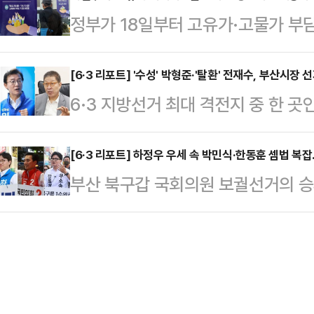
업사관학교'(청취사) 수료생들을 만났
정부가 18일부터 고유가·고물가 부담
중단하라고 피트 헤그세스 전쟁부 장
로 이명박 전 대통령, 이준석 개혁신
작한다.중동 전쟁에 따른 유가 상승
혔다.그러면서 “중동 동맹국들의 지
의 만남이다.최근 오…
지원을 확대하겠다는 취지다.17일 
[6·3 리포트] '수성' 박형준·'탈환' 전재수, 부산시
다”며 “그들은 종전 합의가 이뤄질 
6·3 지방선거 최대 격전지 중 한 
2차 지급 대상자는 소득 하위 70%
란은 물론 중동 지역 국가 모두가 받
후보와 박형준 국민의힘 후보의 맞대
을 기준으로 정해졌다.외벌이 가구 중
다.이어 그는 타밈…
경쟁력을 갖춘 두 후보가 정면으로 
[6·3 리포트] 하정우 우세 속 박민식·한동훈 셈법 복
▲2인 가구 14만 원 ▲3인 가구 2
부산 북구갑 국회의원 보궐선거의 승
이 나타나고 있어서다.정치권에선 '윤
원금을 받는다.지역가입자는 ▲1인 가
가 꼽히고 있지만 정치권에서는 가
하는 구호가 부산 민심에 얼마나 효
가구 …
나타났다. 결국 3자 구도로 선거가 
수 있는지 여부가 이 선거의 승패를
를 달리고 있는 하정우 더불어민주당
가 MBC의 의뢰로 16~17일 무선 
이 나온다.여론조사 기관인 '여론조사 
도를 조사한 결과…