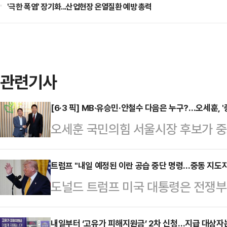
'극한 폭염' 장기화...산업현장 온열질환 예방 총력
관련기사
[6·3 픽] MB·유승민·안철수 다음은 누구?…오세훈, 
오세훈 국민의힘 서울시장 후보가 중
이유에 대해 관심이 쏠리고 있다. 
권 일부의 평가절하도 존재하지만, 
트럼프 "내일 예정된 이란 공습 중단 명령…중동 지도자
도널드 트럼프 미국 대통령은 전쟁부
을 제대로 평가받기 위한 절박함이라는
령했다고 말했다.로이터통신에 따르면
영등포구 청년취업사관학교 영등포캠
셜미디어(SNS) 트루스소셜을 통해 
내일부터 ‘고유가 피해지원금’ 2차 신청…지급 대상자