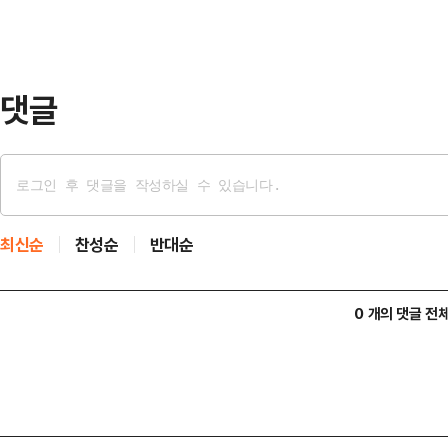
100% ARS 방식으로 설문한 결과
궐선거 3파전에서 하정우 민주당 후보
32.2%의 지지를 …
댓글
최신순
찬성순
반대순
0 개의 댓글 전