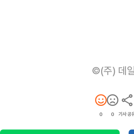
©(주) 데
기사 공
0
0