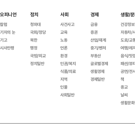
오피니언
정치
사회
경제
생활/문
칼럼
청와대
사건사고
금융
건강정보
기자의 눈
국회/정당
교육
증권
자동차/
기고
북한
노동
산업/재계
도로/교
시사만평
행정
언론
중기/벤처
여행/레
국방/외교
환경
부동산
음식/맛
정치일반
인권/복지
글로벌경제
패션/뷰
식품/의료
생활경제
공연/전
지역
경제일반
책
인물
종교
사회일반
날씨
생활문화