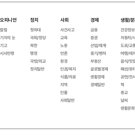
오피니언
정치
사회
경제
생활/문
칼럼
청와대
사건사고
금융
건강정보
기자의 눈
국회/정당
교육
증권
자동차/
기고
북한
노동
산업/재계
도로/교
시사만평
행정
언론
중기/벤처
여행/레
국방/외교
환경
부동산
음식/맛
정치일반
인권/복지
글로벌경제
패션/뷰
식품/의료
생활경제
공연/전
지역
경제일반
책
인물
종교
사회일반
날씨
생활문화