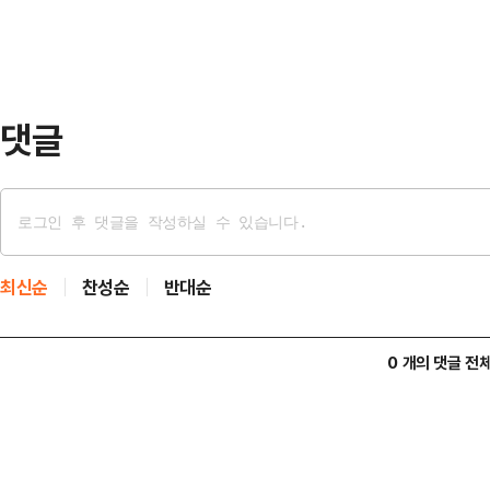
100% ARS 방식으로 설문한 결과
궐선거 3파전에서 하정우 민주당 후보
32.2%의 지지를 …
댓글
최신순
찬성순
반대순
0 개의 댓글 전