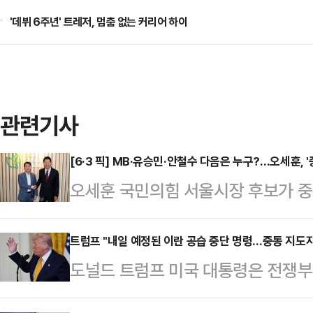
'데뷔 6주년' 트레저, 멈춤 없는 커리어 하이
관련기사
[6·3 픽] MB·유승민·안철수 다음은 누구?…오세훈, 
오세훈 국민의힘 서울시장 후보가 중
이유에 대해 관심이 쏠리고 있다. 
권 일부의 평가절하도 존재하지만, 
트럼프 "내일 예정된 이란 공습 중단 명령…중동 지도자
도널드 트럼프 미국 대통령은 전쟁부
을 제대로 평가받기 위한 절박함이라는
령했다고 말했다.로이터통신에 따르면
영등포구 청년취업사관학교 영등포캠