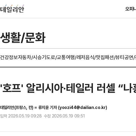
오피
생활/문화
건강정보
자동차/시승기
도로/교통
여행/레저
음식/맛집
패션/뷰티
공연
'호프' 알리시아·테일러 러셀 “나
데일리안(프랑스, 칸) = 류지윤 기자 (yoozi44@dailian.co.kr)
입력 2026.05.19 09:28 수정 2026.05.19 09:51