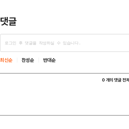
궐선거 3파전에서 하정우 민주당 후보
32.2%의 지지를 …
댓글
최신순
찬성순
반대순
0 개의 댓글 전