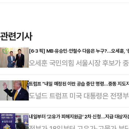
관련기사
[6·3 픽] MB·유승민·안철수 다음은 누구?…오세훈, 
오세훈 국민의힘 서울시장 후보가 중
이유에 대해 관심이 쏠리고 있다. 
권 일부의 평가절하도 존재하지만, 
트럼프 "내일 예정된 이란 공습 중단 명령…중동 지도자
도널드 트럼프 미국 대통령은 전쟁부
을 제대로 평가받기 위한 절박함이라는
령했다고 말했다.로이터통신에 따르면
영등포구 청년취업사관학교 영등포캠
셜미디어(SNS) 트루스소셜을 통해 
내일부터 ‘고유가 피해지원금’ 2차 신청…지급 대상자
업사관학교'(청취사) 수료생들을 만났
정부가 18일부터 고유가·고물가 부담