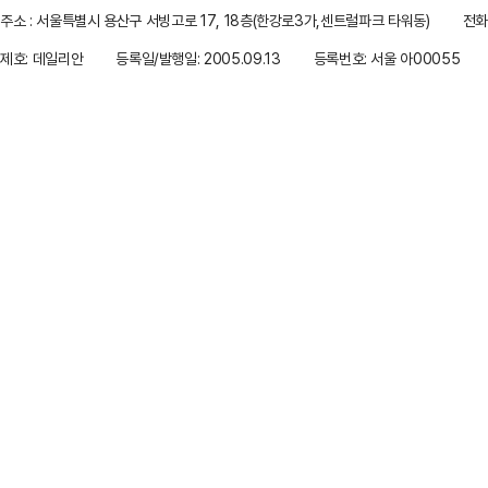
주소 : 서울특별시 용산구 서빙고로 17, 18층(한강로3가,센트럴파크 타워동)
전화 
제호: 데일리안
등록일/발행일: 2005.09.13
등록번호: 서울 아00055