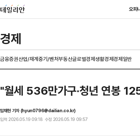
오피
경제
금융
증권
산업/재계
중기/벤처
부동산
글로벌경제
생활경제
경제일반
"월세 536만가구·청년 연봉 1
임채현 기자 (hyun0796@dailian.co.kr)
입력 2026.05.19 09:18 수정 2026.05.19 09:57