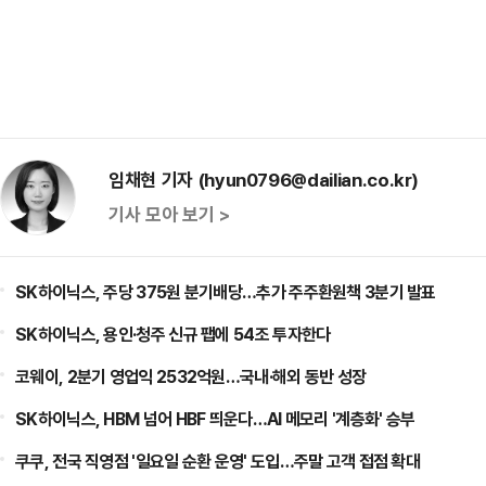
임채현 기자 (hyun0796@dailian.co.kr)
기사 모아 보기 >
SK하이닉스, 주당 375원 분기배당…추가 주주환원책 3분기 발표
SK하이닉스, 용인·청주 신규 팹에 54조 투자한다
코웨이, 2분기 영업익 2532억원…국내·해외 동반 성장
SK하이닉스, HBM 넘어 HBF 띄운다…AI 메모리 '계층화' 승부
쿠쿠, 전국 직영점 '일요일 순환 운영' 도입…주말 고객 접점 확대