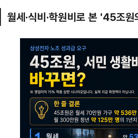
월세·식비·학원비로 본 '45조원