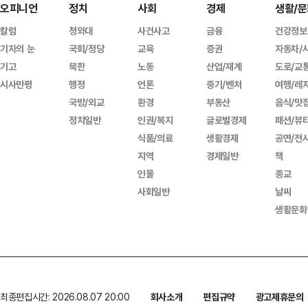
오피니언
정치
사회
경제
생활/문
칼럼
청와대
사건사고
금융
건강정보
기자의 눈
국회/정당
교육
증권
자동차/
기고
북한
노동
산업/재계
도로/교
시사만평
행정
언론
중기/벤처
여행/레
국방/외교
환경
부동산
음식/맛
정치일반
인권/복지
글로벌경제
패션/뷰
식품/의료
생활경제
공연/전
지역
경제일반
책
인물
종교
사회일반
날씨
생활문화
최종편집시간: 2026.08.07 20:00
회사소개
편집규약
광고제휴문의