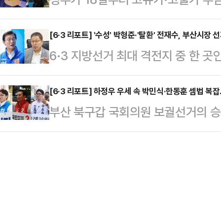
중단하라고 피트 헤그세스 전쟁부 장
로 이명박 전 대통령, 이준석 개혁신
작한다.중동 전쟁에 따른 유가 상승
혔다.그러면서 “중동 동맹국들의 지
의 만남이다.최근 오…
지원을 확대하겠다는 취지다.17일 
[6·3 리포트] '수성' 박형준·'탈환' 전재수, 부산시
다”며 “그들은 종전 합의가 이뤄질 
6·3 지방선거 최대 격전지 중 한 
2차 지급 대상자는 소득 하위 70%
란은 물론 중동 지역 국가 모두가 받
후보와 박형준 국민의힘 후보의 맞대
을 기준으로 정해졌다.외벌이 가구 중
다.이어 그는 타밈…
경쟁력을 갖춘 두 후보가 정면으로 
[6·3 리포트] 하정우 우세 속 박민식·한동훈 셈법 복
▲2인 가구 14만 원 ▲3인 가구 2
부산 북구갑 국회의원 보궐선거의 승
이 나타나고 있어서다.정치권에선 '윤
원금을 받는다.지역가입자는 ▲1인 가
가 꼽히고 있지만 정치권에서는 가
하는 구호가 부산 민심에 얼마나 효
가구 …
나타났다. 결국 3자 구도로 선거가 
수 있는지 여부가 이 선거의 승패를
를 달리고 있는 하정우 더불어민주당
가 MBC의 의뢰로 16~17일 무선 
이 나온다.여론조사 기관인 '여론조사 
도를 조사한 결과…
100% ARS 방식으로 설문한 결과