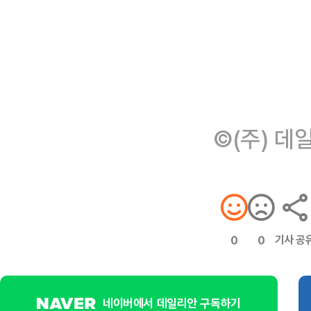
©(주) 데
기사 공
0
0
네이버에서 데일리안 구독하기