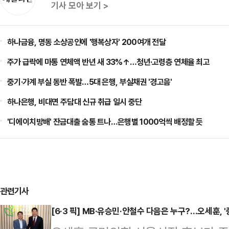
기사 모아 보기 >
하나금융, 명동 소상공인에 '행복상자' 200여개 전달
주가 급락에 마통 연체액 반년 새 33%↑…청년·고령층 연체율 최고
중기·가계 부실 동반 폭발…5대 은행, 부실채권 '경고음'
하나은행, 비대면 주담대 신규 취급 일시 중단
'디에이치방배' 잔금대출 숨통 트나…은행별 1000억씩 배정할 듯
관련기사
[6·3 픽] MB·유승민·안철수 다음은 누구?…오세훈, 