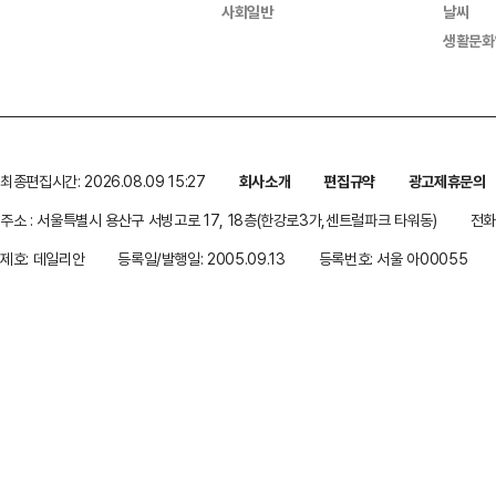
사회일반
날씨
생활문화
최종편집시간: 2026.08.09 15:27
회사소개
편집규약
광고제휴문의
주소 : 서울특별시 용산구 서빙고로 17, 18층(한강로3가,센트럴파크 타워동)
전화 
제호: 데일리안
등록일/발행일: 2005.09.13
등록번호: 서울 아00055