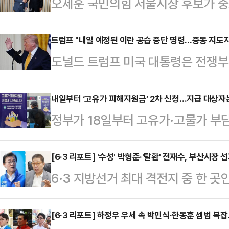
오세훈 국민의힘 서울시장 후보가 중
이유에 대해 관심이 쏠리고 있다. 
권 일부의 평가절하도 존재하지만, 
트럼프 "내일 예정된 이란 공습 중단 명령…중동 지도자
도널드 트럼프 미국 대통령은 전쟁부
을 제대로 평가받기 위한 절박함이라는
령했다고 말했다.로이터통신에 따르면
영등포구 청년취업사관학교 영등포캠
셜미디어(SNS) 트루스소셜을 통해 
내일부터 ‘고유가 피해지원금’ 2차 신청…지급 대상자
업사관학교'(청취사) 수료생들을 만났
정부가 18일부터 고유가·고물가 부담
중단하라고 피트 헤그세스 전쟁부 장
로 이명박 전 대통령, 이준석 개혁신
작한다.중동 전쟁에 따른 유가 상승
혔다.그러면서 “중동 동맹국들의 지
의 만남이다.최근 오…
지원을 확대하겠다는 취지다.17일 
[6·3 리포트] '수성' 박형준·'탈환' 전재수, 부산시
다”며 “그들은 종전 합의가 이뤄질 
6·3 지방선거 최대 격전지 중 한 
2차 지급 대상자는 소득 하위 70%
란은 물론 중동 지역 국가 모두가 받
후보와 박형준 국민의힘 후보의 맞대
을 기준으로 정해졌다.외벌이 가구 중
다.이어 그는 타밈…
경쟁력을 갖춘 두 후보가 정면으로 
[6·3 리포트] 하정우 우세 속 박민식·한동훈 셈법 복
▲2인 가구 14만 원 ▲3인 가구 2