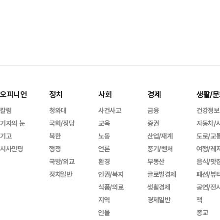
오피니언
정치
사회
경제
생활/문
칼럼
청와대
사건사고
금융
건강정보
기자의 눈
국회/정당
교육
증권
자동차/
기고
북한
노동
산업/재계
도로/교
시사만평
행정
언론
중기/벤처
여행/레
국방/외교
환경
부동산
음식/맛
정치일반
인권/복지
글로벌경제
패션/뷰
식품/의료
생활경제
공연/전
지역
경제일반
책
인물
종교