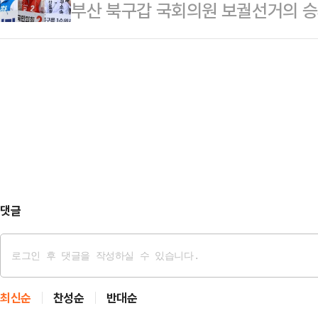
부산 북구갑 국회의원 보궐선거의 승
이 나타나고 있어서다.정치권에선 '윤
원금을 받는다.지역가입자는 ▲1인 가
가 꼽히고 있지만 정치권에서는 가
하는 구호가 부산 민심에 얼마나 효
가구 …
나타났다. 결국 3자 구도로 선거가 
수 있는지 여부가 이 선거의 승패를
를 달리고 있는 하정우 더불어민주당
가 MBC의 의뢰로 16~17일 무선 
이 나온다.여론조사 기관인 '여론조사 
도를 조사한 결과…
100% ARS 방식으로 설문한 결과
궐선거 3파전에서 하정우 민주당 후보
32.2%의 지지를 …
댓글
최신순
찬성순
반대순