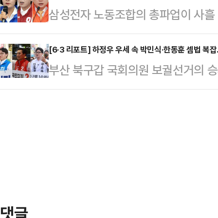
삼성전자 노동조합의 총파업이 사흘
라는 정치권 일부의 평가절하도 존재
물리적 안보 위협을 선제적으로 공론
들이 노사 타협을 위해 팔을 걷어붙
보 경쟁력을 제대로 평가받기 위한 
다…
식에 돌입했고, 조응천 개혁신당 후
[6·3 리포트] 하정우 우세 속 박민식·한동훈 셈법 복
18일 서울 영등포구 청년취업사관
부산 북구갑 국회의원 보궐선거의 승
분위기를 살폈다. 반면 추미애 더불
께 '청년취업사관학교'(청취사) 수료
가 꼽히고 있지만 정치권에서는 가
않고 있다.양향자 후보는 18일 오
원을 시작으로 이…
나타났다. 결국 3자 구도로 선거가 
대타협을 촉구하며 무기한 1인 시위 
를 달리고 있는 하정우 더불어민주당
모든 것을 걸고 파국을 막아야 하기
이 나온다.여론조사 기관인 '여론조사 
구하는 무기한 1인 …
100% ARS 방식으로 설문한 결과
궐선거 3파전에서 하정우 민주당 후보
32.2%의 지지를 …
댓글