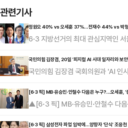
관련기사
정원오 40% vs 오세훈 37%…전재수 44% vs 박
6·3 지방선거의 최대 관심지역인 
당과 국민의힘 후보가 초접전을 벌이
다.여론조사 기관 메트릭스가 조선일보
국민의힘 김장겸, 20일 '피지컬 AI 시대 일자리와 보안
국민의힘 김장겸 국회의원과 'AI 인사이트
권자 800명을 대상으로 무선 10
는 20일 오전 국회의원회관에서 ‘피지
결과, 서울시장 후보 지지도는 정원오
9차 포럼을 공동주최한다.19일 김장
[6·3 픽] MB·유승민·안철수 다음은 누구?…오세훈, '
후보가 37%를 기록했다. 정원오 후
길 뉴스]
▲[6·3 픽] MB·유승민·안철수 다음
영정보학회, 연세대 바른ICT연구소,
3%p로, 오차범위(±3.5%p) 내
노림수는오세훈 국민의힘 서울시장 
사이트 포럼이 주관한다.​AI가 온라
후보 44%, 박…
확장하는 이유에 대해 관심이 쏠리고
[6·3 픽] 삼성전자 파업 임박에…양향자 '단식' 조응천
교통·국방 등 물리적 세계로 확장되