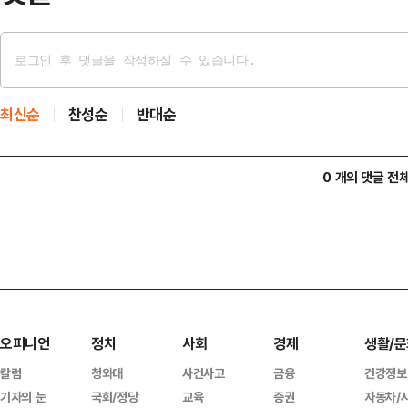
최신순
찬성순
반대순
0 개의 댓글 전
오피니언
정치
사회
경제
생활/문
칼럼
청와대
사건사고
금융
건강정보
기자의 눈
국회/정당
교육
증권
자동차/