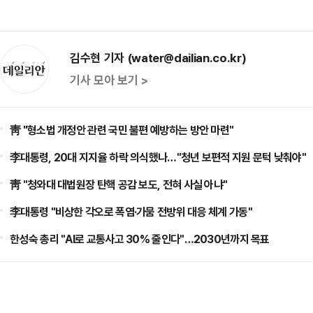
김수현 기자 (water@dailian.co.kr)
기사 모아 보기 >
靑 "형소법 개정안 관련 국민 불편 예방하는 방안 마련"
李대통령, 20대 지지율 하락 의식했나…"청년 보편적 지원 문턱 낮춰야"
靑 "청와대 대법원장 탄핵 공감 보도, 전혀 사실 아냐"
李대통령 "비상한 각오로 폭염·가뭄 전방위 대응 체계 가동"
한성숙 총리 "AI로 교통사고 30% 줄인다"…2030년까지 목표