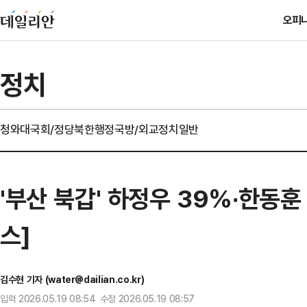
오피
정치
청와대
국회/정당
북한
행정
국방/외교
정치일반
'부산 북갑' 하정우 39%·한동훈
스]
김수현 기자 (water@dailian.co.kr)
입력 2026.05.19 08:54 수정 2026.05.19 08:57