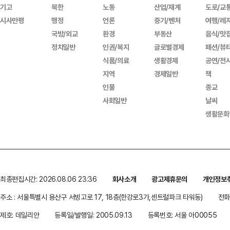
기고
북한
노동
산업/재계
도로/교
시사만평
행정
언론
중기/벤처
여행/레
국방/외교
환경
부동산
음식/맛
정치일반
인권/복지
글로벌경제
패션/뷰
식품/의료
생활경제
공연/전
지역
경제일반
책
인물
종교
사회일반
날씨
생활문화
최종편집시간: 2026.08.06 23:36
회사소개
광고제휴문의
개인정보
주소 : 서울특별시 용산구 서빙고로 17, 18층(한강로3가,센트럴파크 타워동)
전화 
제호: 데일리안
등록일/발행일: 2005.09.13
등록번호: 서울 아00055