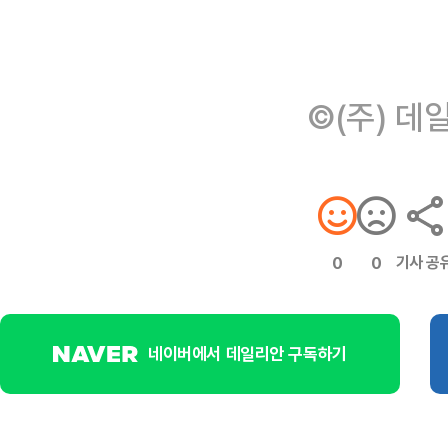
©(주) 데
기사 공
0
0
네이버에서 데일리안 구독하기