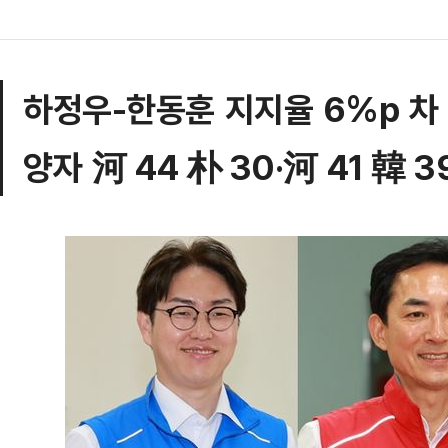
하정우-한동훈 지지율 6%p 차
양자 河 44 朴 30·河 41 韓 3