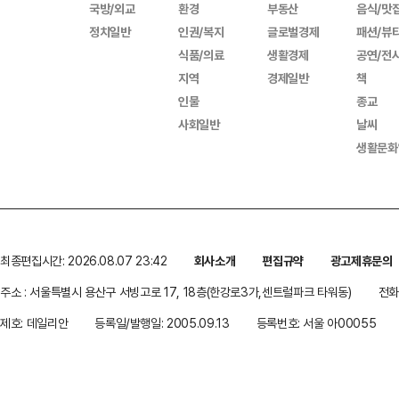
국방/외교
환경
부동산
음식/맛
정치일반
인권/복지
글로벌경제
패션/뷰
식품/의료
생활경제
공연/전
지역
경제일반
책
인물
종교
사회일반
날씨
생활문화
최종편집시간: 2026.08.07 23:42
회사소개
편집규약
광고제휴문의
주소 : 서울특별시 용산구 서빙고로 17, 18층(한강로3가,센트럴파크 타워동)
전화 
제호: 데일리안
등록일/발행일: 2005.09.13
등록번호: 서울 아00055