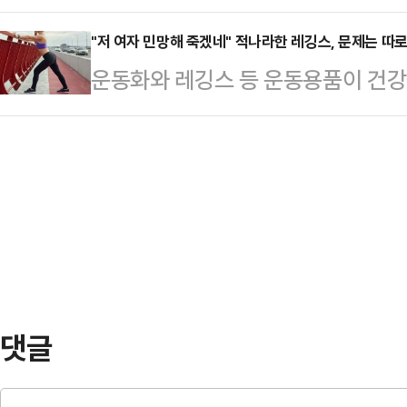
가 꼽히고 있지만 정치권에서는 가
하는 구호가 부산 민심에 얼마나 효
다.이어 그는 타밈…
나타났다. 결국 3자 구도로 선거가 
"저 여자 민망해 죽겠네" 적나라한 레깅스, 문제는 따
수 있는지 여부가 이 선거의 승패를
운동화와 레깅스 등 운동용품이 건강
를 달리고 있는 하정우 더불어민주당
가 MBC의 의뢰로 16~17일 무선 
다.16일 관련업계에 따르면 영국 스
이 나온다.여론조사 기관인 '여론조사 
도를 조사한 결과…
전문가인 니콜 딘은 최근 데일리메일
100% ARS 방식으로 설문한 결과
만 운동할 때 착용하는 옷과 신발이 
궐선거 3파전에서 하정우 민주당 후보
어 "운동용품을 만들 때 흔히 사용되
32.2%의 지지를 …
소재의 옷을 세탁하고 입을 때마다 
말했다.입자가 매우 작은 미세플라스
통해 여러 장기에 …
댓글