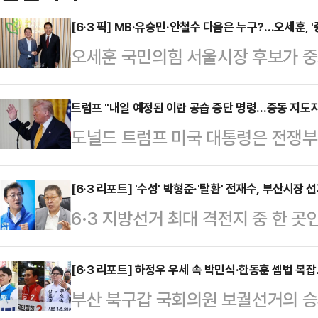
[6·3 픽] MB·유승민·안철수 다음은 누구?…오세훈, 
오세훈 국민의힘 서울시장 후보가 중
이유에 대해 관심이 쏠리고 있다. 
권 일부의 평가절하도 존재하지만, 
트럼프 "내일 예정된 이란 공습 중단 명령…중동 지도자
도널드 트럼프 미국 대통령은 전쟁부
을 제대로 평가받기 위한 절박함이라는
령했다고 말했다.로이터통신에 따르면
영등포구 청년취업사관학교 영등포캠
셜미디어(SNS) 트루스소셜을 통해 
[6·3 리포트] '수성' 박형준·'탈환' 전재수, 부산시
업사관학교'(청취사) 수료생들을 만났
6·3 지방선거 최대 격전지 중 한 
중단하라고 피트 헤그세스 전쟁부 장
로 이명박 전 대통령, 이준석 개혁신
후보와 박형준 국민의힘 후보의 맞대
혔다.그러면서 “중동 동맹국들의 지
의 만남이다.최근 오…
경쟁력을 갖춘 두 후보가 정면으로 
[6·3 리포트] 하정우 우세 속 박민식·한동훈 셈법 복
다”며 “그들은 종전 합의가 이뤄질 
부산 북구갑 국회의원 보궐선거의 승
이 나타나고 있어서다.정치권에선 '윤
란은 물론 중동 지역 국가 모두가 받