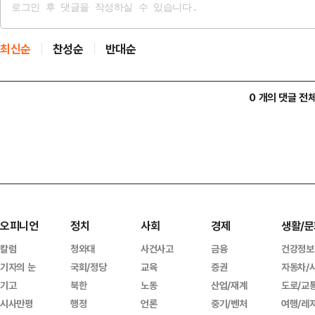
최신순
찬성순
반대순
0 개의 댓글 전
오피니언
정치
사회
경제
생활/문
칼럼
청와대
사건사고
금융
건강정보
기자의 눈
국회/정당
교육
증권
자동차/
기고
북한
노동
산업/재계
도로/교
시사만평
행정
언론
중기/벤처
여행/레