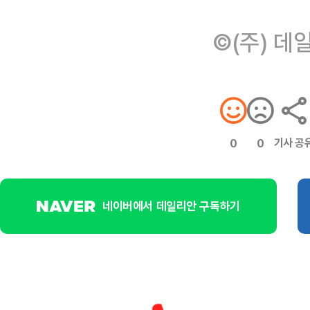
©(주) 데
기사 공
0
0
네이버에서 데일리안 구독하기