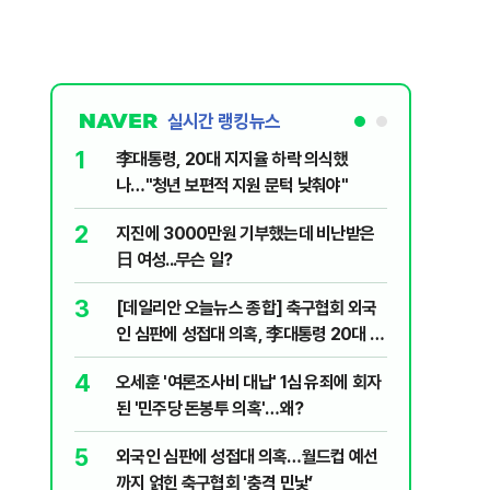
실시간 랭킹뉴스
1
6
李대통령, 20대 지지율 하락 의식했
보완수사
나…"청년 보편적 지원 문턱 낮춰야"
몫됐나
2
7
지진에 3000만원 기부했는데 비난받은
"캐리비
日 여성...무슨 일?
다 달아나
3
8
[데일리안 오늘뉴스 종합] 축구협회 외국
"약만으론
인 심판에 성접대 의혹, 李대통령 20대 지
과학자의 
지율 하락 의식했나, 삼전닉스 올인은 금
4
9
오세훈 '여론조사비 대납' 1심 유죄에 회자
레버리지 
물, SK하이닉스 프리마켓 시초가 논란 재
된 '민주당 돈봉투 의혹'…왜?
지수로 
점화, 김민석 "과반 승리 가능성 99%" 등
5
10
외국인 심판에 성접대 의혹…월드컵 예선
'경제통'
까지 얽힌 축구협회 '충격 민낯’
산·입양 