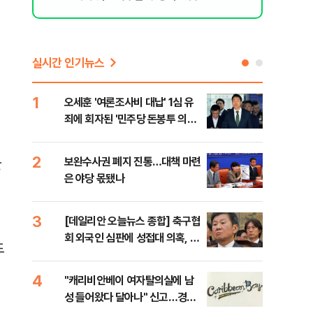
실시간 인기뉴스
1
6
오세훈 '여론조사비 대납' 1심 유
美,
죄에 회자된 '민주당 돈봉투 의
협에
혹'…왜?
2
7
보완수사권 폐지 진통…대책 마련
외국
한
은 야당 몫됐나
컵 
민낯
3
8
[데일리안 오늘뉴스 종합] 축구협
'경
회 외국인 심판에 성접대 의혹, 李
조준
드
대통령 20대 지지율 하락 의식했
금폭
나, 삼전닉스 올인은 금물, SK하
4
9
"캐리비안베이 여자탈의실에 남
국민
이닉스 프리마켓 시초가 논란 재
성 들어왔다 달아나" 신고…경찰,
장관
점화, 김민석 "과반 승리 가능성