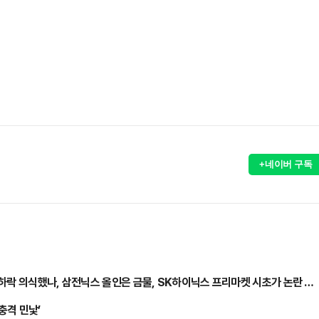
+네이버 구독
하락 의식했나, 삼전닉스 올인은 금물, SK하이닉스 프리마켓 시초가 논란 재
충격 민낯’