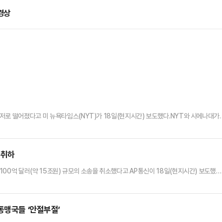
경상
저로 떨어졌다고 미 뉴욕타임스(NYT)가 18일(현지시간) 보도했다.NYT와 시에나대가
무 수행을 지지한다고 답한 미국인 응답자는 37%에 그쳤다. 이는 지난 11~15일 미국
8%포인트다.특히 ‘이란 전쟁에 동의하는가’라는 질문에 64%의 응답자가 “잘못된 결정이
당층에서 더욱 두드러지게 나타났다. 정치적으로 중립 성향이라고 답…
 취하
00억 달러(약 15조원) 규모의 소송을 취소했다고 AP통신이 18일(현지시간) 보도했다
소송 취하 서류를 제출했다. 앞서 사건을 담당한 캐슬린 윌리엄스 연방 판사는 트럼프 
이 법적으로 타당한지 의문이라며 이해충돌 문제를 거론한 바 있다.윌리엄스 판사는 “트
가 있다”고 말했다. 이에 대한 심리는 오는 27일 예정됐으나 일…
동맹국들 ‘안절부절’