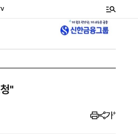
TV
청"