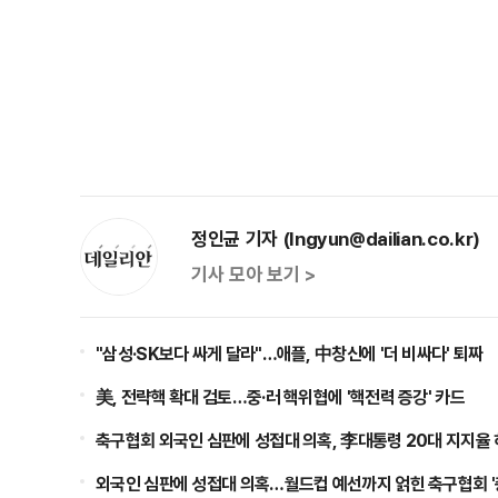
정인균 기자 (Ingyun@dailian.co.kr)
기사 모아 보기 >
"삼성·SK보다 싸게 달라"…애플, 中창신에 '더 비싸다' 퇴짜
美, 전략핵 확대 검토…중·러 핵위협에 '핵전력 증강' 카드
축구협회 외국인 심판에 성접대 의혹, 李대통령 20대 지지율 
점화, 김민석 "과반 승리 가능성 99%" 등
외국인 심판에 성접대 의혹…월드컵 예선까지 얽힌 축구협회 '