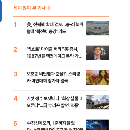
세계 많이 본 기사
1
美, 전략핵 확대 검토…중·러 핵위
협에 '핵전력 증강' 카드
2
'빅쇼트' 마이클 버리 "美 증시,
1987년 블랙먼데이급 폭락 가능
성"
3
보호종 비단뱀과 춤을?...스리랑
카 미인대회 참가자 결국
4
기껏 생수 보냈더니 "화장실 물 떠
오른다"...日 누리꾼 발언 ‘역풍’
5
中창신메모리, HP까지 뚫었