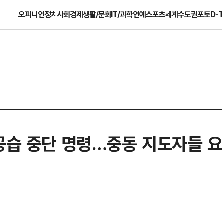
오피니언
정치
사회
경제
생활/문화
IT/과학
연예
스포츠
세계
수도권
포토
D-
공습 중단 명령…중동 지도자들 요