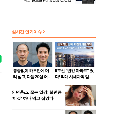
다…“글로벌 PC 공급망 첫 진입”