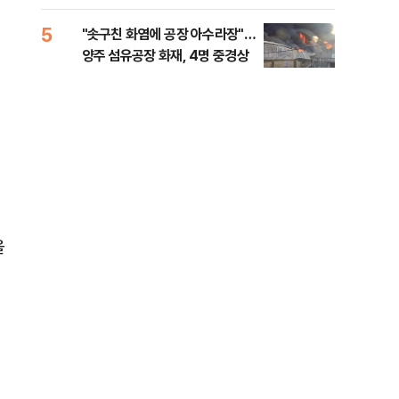
행적 추적 중
록 
99%" 등
5
10
"솟구친 화염에 공장 아수라장"…
李대
양주 섬유공장 화재, 4명 중경상
식했
낮춰
을