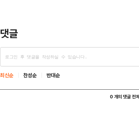
취했고, 도로교통법 위반(음주운전) 
하고 논의한 바 다음과 같이 결정했
전)은 중대한 반사회적 …
댓글
최신순
찬성순
반대순
0 개의 댓글 전