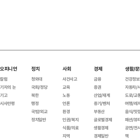
오피니언
정치
사회
경제
생활/문
칼럼
청와대
사건사고
금융
건강정보
기자의 눈
국회/정당
교육
증권
자동차/
기고
북한
노동
산업/재계
도로/교
시사만평
행정
언론
중기/벤처
여행/레
국방/외교
환경
부동산
음식/맛
정치일반
인권/복지
글로벌경제
패션/뷰
식품/의료
생활경제
공연/전
지역
경제일반
책