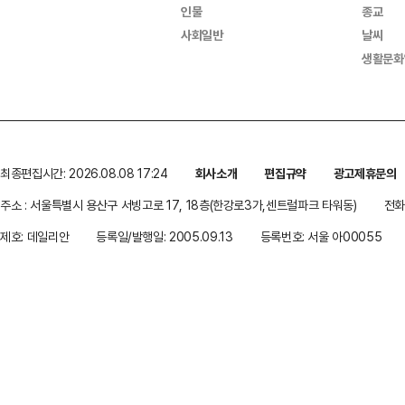
인물
종교
사회일반
날씨
생활문화
최종편집시간: 2026.08.08 17:24
회사소개
편집규약
광고제휴문의
주소 : 서울특별시 용산구 서빙고로 17, 18층(한강로3가,센트럴파크 타워동)
전화 
제호: 데일리안
등록일/발행일: 2005.09.13
등록번호: 서울 아00055