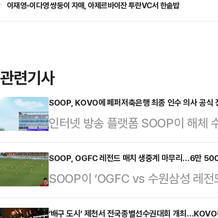
이재영-이다영 쌍둥이 자매, 아제르바이잔 투란VC서 한솥밥
관련기사
SOOP, KOVO에 페퍼저축은행 최종 인수 의사 공식
인터넷 방송 플랫폼 SOOP이 해체
행 최종 인수 의사를 공식 전달했다.
SOOP은 지난 15일 연맹에 페퍼저
SOOP, OGFC 레전드 매치 생중계 마무리…6만 50
SOOP이 ‘OGFC vs 수원삼성 레
전달했다.연맹 규약 제9조(구단 및 
응을 이끌어냈다.SOOP은 지난 1
또는 경영권 변동에 따른 구단주 변경
‘OGFC(더 오리지널 FC)와 수원삼
‘배구 도시’ 제천서 전국종별선수권대회 개최…KOVO
전까지 관련 신청을 완료하고, 총회의