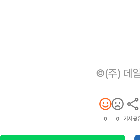
©(주) 데
기사 공
0
0