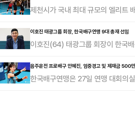
제천시가 국내 최대 규모의 엘리트 
하게 지연 없이 실시간으로 송출했다
단을 양도하는 측은 양도승인신청서 
구선수권대회는 2일부터 5월 8일까
스, 리오 퍼디난드, 파트리스 에브라
해야 하며 ▲…
육센터, 대원대학교, 제천중학교, 의
이호진 태광그룹 회장, 한국배구연맹 9대 총재 선임
훈, 고종수 등 국내 선수들이 출전한
이호진(64) 태광그룹 회장이 한국
장에서 열린다.대한배구협회(회장 오
높은 관심을 모았다. 이날 SOOP의
(총재 조원태)은 28일 서울 마포
번 대회는 오랜 역사와 전통을 지닌 
에는 약 6…
회 및 임시총회를 열고 이호진 태광
음주운전 프로배구 안혜진, 엄중경고 및 제재금 500
꾸는 유망선수들이 대거 참가해 기량
한국배구연맹은 27일 연맹 대회의실
다.차기 총재의 임기는 오는 7월부터
표와 프로선수를 배출한 대한민국 배
벌위원회를 개최했다.안혜진은 지난 
회에서 이 회장을 차기 총재로 추천하
는 전국 초중고 및 일반부 1…
수준의 음주운전이 적발된 바 있다. 
로운 연맹의 총재로 추천하기로 했다
혜진의 음주운전 적발 내용을 확인했
피력했고, 오너 구단주가 총재직을 
수에게 소명 기회를 부여했다.상벌위
성 사업, 국제사업 …