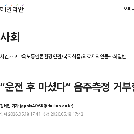
오피
사회
사건사고
교육
노동
언론
환경
인권/복지
식품/의료
지역
인물
사회일반
“운전 후 마셨다” 음주측정 거부한
김혜민 기자 (gpals4965@dailian.co.kr)
입력 2026.05.18 17:41 수정 2026.05.18 17:42