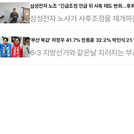
전문가인 니콜 딘은 최근 데일리메일
삼성전자 노조 "긴급조정 언급 뒤 사측 태도 변화…후퇴
▲2인 가구 14만 원 ▲3인 가구 2
삼성전자 노사가 사후조정을 재개하
만 운동할 때 착용하는 옷과 신발이 
원금을 받는다.지역가입자는 ▲1인 가
언급 이후 사측이 후퇴한 조정안을 
어 "운동용품을 만들 때 흔히 사용되
가구 …
했다. 노조는 사후조정에서 기존 안
'부산 북갑' 하정우 41.7% 한동훈 32.2% 박민식 21
소재의 옷을 세탁하고 입을 때마다 
6·3 지방선거와 같은날 치러지는 
않겠다는 입장을 밝혔다.삼성전자 노
말했다.입자가 매우 작은 미세플라스
더불어민주당 후보와 한동훈 무소속 
상황에서 노조 측이 정부의 긴급조정
통해 여러 장기에 …
나타났다. 만약 범보수 후보가 단일
장했다.삼성전자 내 최대 노조인 초
후보 간의 지지율 격차는 4.8%p
공식적으로 여명구 피플팀장(사측 교
기관인 '여론조사 꽂'이 지난 14~15
“정부의 긴급조정 언급 …
문한 결과에 따르면, 현행 3파전에서
무소속 후보는 32.2%의 지지를 받