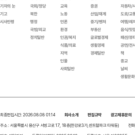
기자의 눈
국회/정당
교육
증권
자동차/
기고
북한
노동
산업/재계
도로/교
시사만평
행정
언론
중기/벤처
여행/레
국방/외교
환경
부동산
음식/맛
정치일반
인권/복지
글로벌경제
패션/뷰
식품/의료
생활경제
공연/전
지역
경제일반
책
인물
종교
사회일반
날씨
생활문화
최종편집시간: 2026.08.08 01:14
회사소개
편집규약
광고제휴문의
주소 : 서울특별시 용산구 서빙고로 17, 18층(한강로3가,센트럴파크 타워동)
전화 