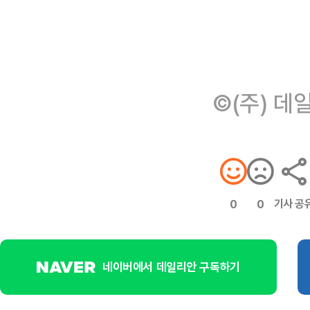
©(주) 데
기사 공
0
0
네이버에서 데일리안 구독하기