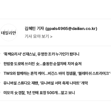
김혜민 기자 (gpals4965@dailian.co.kr)
기사 모아 보기 >
‘흑백요리사’ 선재스님, 유명한 조카 누가인가 봤더니
한밤중 도로에 쓰러진 女…출동한 순찰차에 치여 숨져
TWS와 함께하는 흔적 케어…비긴스 바이 정샘물, ‘블레미쉬 스트라이크’
유니버설 스튜디오 재팬, ‘유니버설 서머 축제 나이트’ 개막
미모의 女경찰, 1년 만에 표창 500개…알고 보니