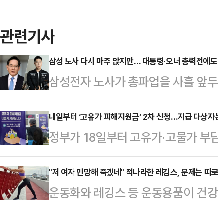
관련기사
삼성 노사 다시 마주 앉지만… 대통령·오너 총력전에도
삼성전자 노사가 총파업을 사흘 앞두
부와 삼성 총수까지 직접 중재에 나서
지만, 노조는 여전히 기존 요구를 고
내일부터 ‘고유가 피해지원금’ 2차 신청…지급 대상자
정부가 18일부터 고유가·고물가 부담
상 마지막 담판"…총파업 D-3 재협
작한다.중동 전쟁에 따른 유가 상승
이날 오전 10시부터 정부세종청사 
지원을 확대하겠다는 취지다.17일 
"저 여자 민망해 죽겠네" 적나라한 레깅스, 문제는 따
정 회의를 진행한다. 지난 11~12일
운동화와 레깅스 등 운동용품이 건강
2차 지급 대상자는 소득 하위 70%
사된 추가 조정 절차다.총파업 예정일
다.16일 관련업계에 따르면 영국 스
을 기준으로 정해졌다.외벌이 가구 중
만큼 이번 협상…