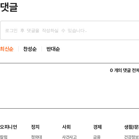
21.…
댓글
최신순
찬성순
반대순
0 개의 댓글 전
오피니언
정치
사회
경제
생활/문
칼럼
청와대
사건사고
금융
건강정보