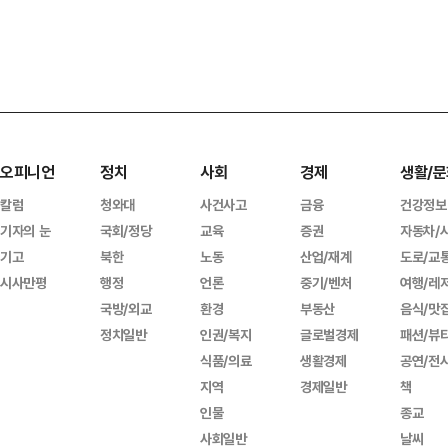
오피니언
정치
사회
경제
생활/문
칼럼
청와대
사건사고
금융
건강정보
기자의 눈
국회/정당
교육
증권
자동차/
기고
북한
노동
산업/재계
도로/교
시사만평
행정
언론
중기/벤처
여행/레
국방/외교
환경
부동산
음식/맛
정치일반
인권/복지
글로벌경제
패션/뷰
식품/의료
생활경제
공연/전
지역
경제일반
책
인물
종교
사회일반
날씨