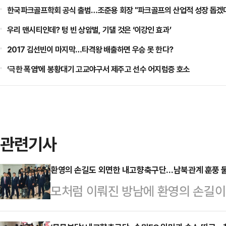
한국파크골프학회 공식 출범…조준용 회장 "파크골프의 산업적 성장 돕겠
우리 맨시티인데? 텅 빈 상암벌, 기댈 것은 ‘이강인 효과’
2017 김선빈이 마지막…타격왕 배출하면 우승 못 한다?
‘극한 폭염’에 봉황대기 고교야구서 제주고 선수 어지럼증 호소
관련기사
환영의 손길도 외면한 내고향축구단…남북관계 훈풍 
모처럼 이뤄진 방남에 환영의 손길이
하다.북한 내고향여자축구단이 방한이