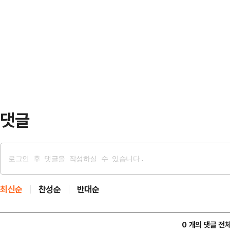
는 공동응원단을 결성했다.시민사
20일 오후 7시 수원종합운동장에서 
의회(북민협), 민족화해협력범국민협
부를 펼친다.맞대결의 승자는 23일 
통일연대 등과 한겨레통일문화재단 등
FC(호주)와 도쿄 베…
해 ‘2026 AFC-AWCL 여자축구
시민사회단체는 “우리 응원단은 수
축구연맹(AFC) 여자 챔피언스리…
댓글
최신순
찬성순
반대순
0 개의 댓글 전