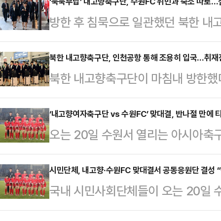
파로 붐볐다. 오랜만에 한국을 찾은
‘묵묵부답’ 내고향축구단, 수원FC 위민과 숙소 따로
방한 후 침묵으로 일관했던 북한 내
회, 인천함북도민회 등 실향민 단체
위민과 숙소도 따로 쓰며 철저한 거리
국 베이징에서 출발한 내고향여자축구
에 따르면 선수단은 전날 경기도 수
북한 내고향축구단, 인천공항 통해 조용히 입국…취재
항공편으로 인천공항 1터미널에 도착
북한 내고향축구단이 마침내 방한했
에 짐을 풀었다.애초 수원FC 위민
입국장에 모습을 드러냈다.북한 스포
단은 17일 오후 2시 15분 에어차
텔 앰배서더 수원을 함께 쓸 예정이
2018년 12월 국제탁구연맹(I…
해 수속을 마친 뒤 오후 3시경 마침
‘내고향여자축구단 vs 수원FC’ 맞대결, 반나절 만에 
숙소를 옮겼다.구단에 따르면 AFC의
오는 20일 수원서 열리는 아시아축
리유일 전 북한 여자대표팀 감독을 비
여자축구단과는 철저히 동선이 분리돼
(AWCL) 수원FC 위민과 내고향
39명이다.내고향축구단의 역사적인
관계자는 ‘데일리안’…
다.14일 대한축구협회 등에 따르면 
시민단체, 내고향·수원FC 맞대결서 공동응원단 결성 “
은 이들을 보러 온 취재진과 일부 
국내 시민사회단체들이 오는 20일 
전 티켓은 판매를 시작한 지 12시간여
대비한 경찰 인력도 곳곳에 배치돼 
자 챔피언스리그(AWCL) 수원FC
7087매가 모두 팔려나갔다.방안을
구단 환영합니다”라고 외…