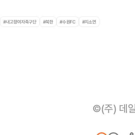
#내고향여자축구단
#북한
#수원FC
#지소연
©(주) 데