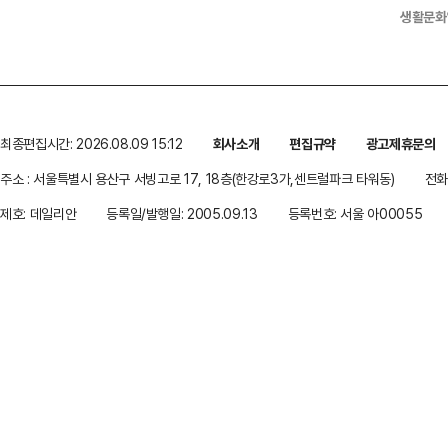
생활문화
최종편집시간: 2026.08.09 15:12
회사소개
편집규약
광고제휴문의
주소 : 서울특별시 용산구 서빙고로 17, 18층(한강로3가,센트럴파크 타워동)
전화 
제호: 데일리안
등록일/발행일: 2005.09.13
등록번호: 서울 아00055