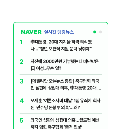
실시간 랭킹뉴스
1
6
李대통령, 20대 지지율 하락 의식했
보완수사
나…"청년 보편적 지원 문턱 낮춰야"
몫됐나
2
7
지진에 3000만원 기부했는데 비난받은
"캐리비
日 여성...무슨 일?
다 달아나
3
8
[데일리안 오늘뉴스 종합] 축구협회 외국
"약만으론
인 심판에 성접대 의혹, 李대통령 20대 지
과학자의 
지율 하락 의식했나, 삼전닉스 올인은 금
4
9
오세훈 '여론조사비 대납' 1심 유죄에 회자
레버리지 
물, SK하이닉스 프리마켓 시초가 논란 재
된 '민주당 돈봉투 의혹'…왜?
지수로 
점화, 김민석 "과반 승리 가능성 99%" 등
5
10
외국인 심판에 성접대 의혹…월드컵 예선
'경제통'
까지 얽힌 축구협회 '충격 민낯’
산·입양 