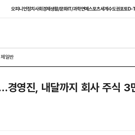
오피니언
정치
사회
경제
생활/문화
IT/과학
연예
스포츠
세계
수도권
포토
D-
경제일반
…경영진, 내달까지 회사 주식 3