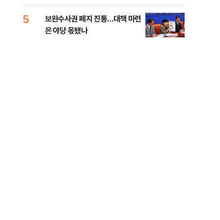
록 
99%" 등
5
10
보완수사권 폐지 진통…대책 마련
李대
은 야당 몫됐나
식했
낮춰
에