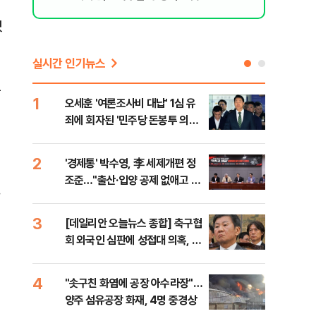
냈
실시간 인기뉴스
는
1
6
오세훈 '여론조사비 대납' 1심 유
구광
죄에 회자된 '민주당 돈봉투 의
달 
혹'…왜?
의
2
7
'경제통' 박수영, 李 세제개편 정
외국
조준…"출산·입양 공제 없애고 세
컵 
금폭탄"
민낯
3
8
[데일리안 오늘뉴스 종합] 축구협
美,
회 외국인 심판에 성접대 의혹, 李
협에
대통령 20대 지지율 하락 의식했
나, 삼전닉스 올인은 금물, SK하
4
9
"솟구친 화염에 공장 아수라장"…
국민
이닉스 프리마켓 시초가 논란 재
양주 섬유공장 화재, 4명 중경상
장관
점화, 김민석 "과반 승리 가능성