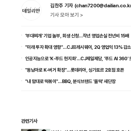
김찬주 기자 (chan7200@dailian.co.k
기사 모아 보기 >
'부대찌개' 기업 놀부, 회생 신청…작년 영업손실 전년비 15배
"미래 투자 확대 영향"…CJ프레시웨이, 2Q 영업익 13% 감
인공지능으로 'K-푸드 현지화'…CJ제일제당, '푸드 AI 360'
"동남아로 K-버거 확장"…롯데리아, 싱가포르 2호점 호픈
"내 맘대로 떡볶이"…BBQ, 분식브랜드 '올떡' 새단장
관련기사