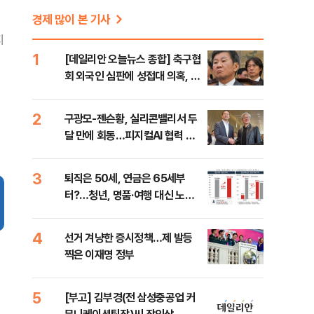
경제 많이 본 기사
지
1
[데일리안 오늘뉴스 종합] 축구협
회 외국인 심판에 성접대 의혹, 李
대통령 20대 지지율 하락 의식했
나, 삼전닉스 올인은 금물, SK하
2
구광모-젠슨황, 실리콘밸리서 두
이닉스 프리마켓 시초가 논란 재
달 만에 회동…피지컬AI 협력 논
점화, 김민석 "과반 승리 가능성
의
99%" 등
3
퇴직은 50세, 연금은 65세부
터?…청년, 명품·여행 대신 노후
준비 [Now 2.30]
4
선거 겨냥한 증시정책…제 발등
찍은 이재명 정부
5
[부고] 김부경(전 삼성중공업 커