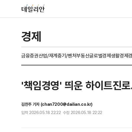
경제
금융
증권
산업/재계
중기/벤처
부동산
글로벌경제
생활경제
'책임경영' 띄운 하이트진로
김찬주 기자 (chan7200@dailian.co.kr)
입력 2026.05.18 22:22 수정 2026.05.18 22:22