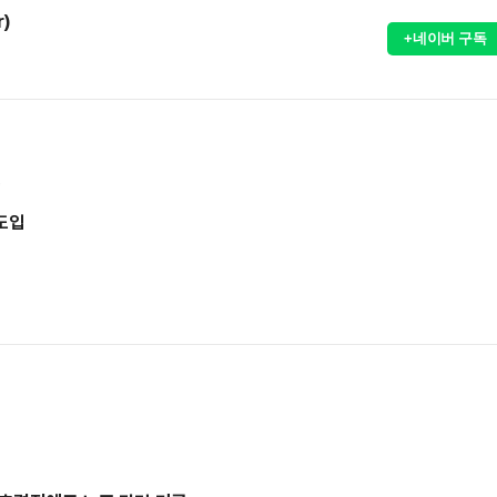
r)
+네이버 구독
소
 도입