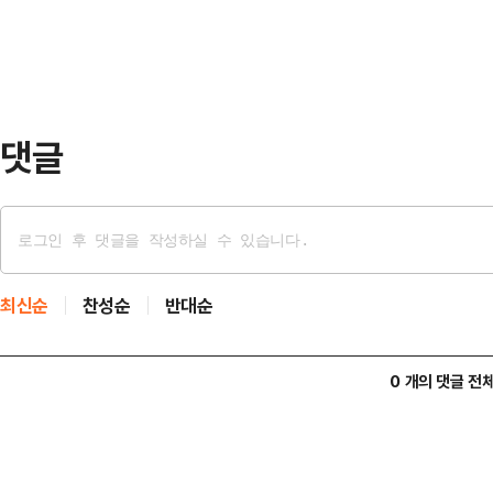
관인 '코하이(KOHAI)' 소속 강사
용할 수 있다.자가점검 체…
해 40분 내외로 수업을 진행한다.
험 활동 위주로 구성했다. 미취학 아
해 동물과 …
댓글
최신순
찬성순
반대순
0 개의 댓글 전