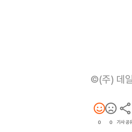
©(주) 데
기사 공
0
0