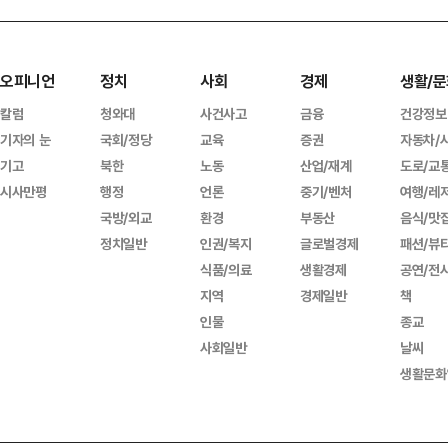
오피니언
정치
사회
경제
생활/문
칼럼
청와대
사건사고
금융
건강정보
기자의 눈
국회/정당
교육
증권
자동차/
기고
북한
노동
산업/재계
도로/교
시사만평
행정
언론
중기/벤처
여행/레
국방/외교
환경
부동산
음식/맛
정치일반
인권/복지
글로벌경제
패션/뷰
식품/의료
생활경제
공연/전
지역
경제일반
책
인물
종교
사회일반
날씨
생활문화