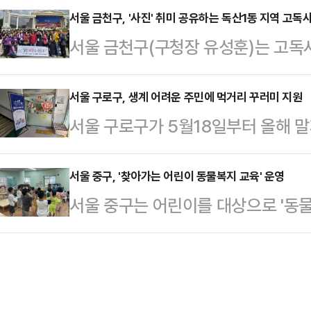
18일 밝혔다.올해는 기존 스마트폰·
서울 금천구, '사진' 취미 공유하는 독산1동 지역 고독
대상은 '장애인복지법'에 따라 등록된
서울 금천구(구청장 유성훈)는 고독
계 나아가, 챗GPT 활용과 AI 콘텐츠
에 관한 법률'에 따른 상이등급 판정자
고립을 예방하고 관계망 형성을 지원
이에 따라 이번 교육은 챗GPT를 활용한
체‧뇌병변 등 장애…
지길 바라' 프로그램을 운영한다고 1
서울 구로구, 생계 어려운 주민에 먹거리 꾸러미 지원
만들기, AI 애니메이션 제작 등 다
서울 구로구가 5월18일부터 올해 
가구의 약 23%가 거주하는 지역으로
활용법 등 실생활 중심의 과정으로 구
러미를 지원하는 '구로구 그냥드림사업
높은 동이다. 특히, 중장년 1인가구
은 보건복지부 먹거리 기본 보장 시
서울 중구, '찾아가는 어린이 동물복지 교육' 운영
과 우울감, 고독사 위험에 대한 예방
서울 중구는 어린이를 대상으로 '동
있으면서도 사회적 편견이나 복지 정
1동은 지난 2022년부터 고독사 예
15일 밝혔다. 지난 12일부터 시작해
생활 취약계층을 발굴·지원하기 위해
다양한 체험…
생명 존중 가치관을 심어주며 올바른
'경제적으로 어려운 개인 이용자'로
린이집·유치원 아동(6~7세)과 초등
사전 신청이나 소득 증빙 없이 방문