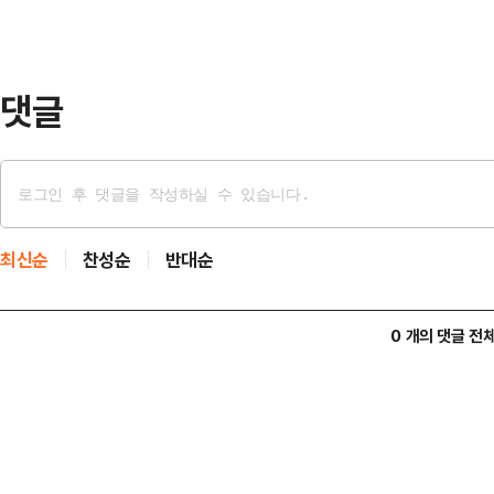
를 달고 공소 취소 같은 민주당의 전
고 민주당에서 공세에 나선 것이다.박
살 내겠다'는 말…
댓글
최신순
찬성순
반대순
0 개의 댓글 전