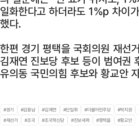
일화한다고 하더라도 1%p 차이가
했다.
한편 경기 평택을 국회의원 재선거
김재연 진보당 후보 등이 범여권 
유의동 국민의힘 후보와 황교안 자
#경기
#김용남
#김재연
#단일화
#더불어민주당
#박지원
#재선거
#조국
#조국혁신당
#진보세력
#평택을
#황교안