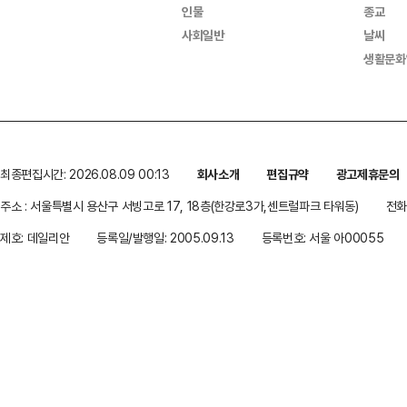
인물
종교
사회일반
날씨
생활문화
최종편집시간: 2026.08.09 00:13
회사소개
편집규약
광고제휴문의
주소 : 서울특별시 용산구 서빙고로 17, 18층(한강로3가,센트럴파크 타워동)
전화 
제호: 데일리안
등록일/발행일: 2005.09.13
등록번호: 서울 아00055