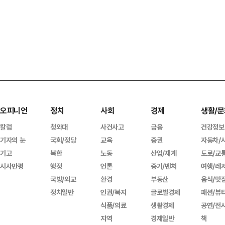
오피니언
정치
사회
경제
생활/문
칼럼
청와대
사건사고
금융
건강정보
기자의 눈
국회/정당
교육
증권
자동차/
기고
북한
노동
산업/재계
도로/교
시사만평
행정
언론
중기/벤처
여행/레
국방/외교
환경
부동산
음식/맛
정치일반
인권/복지
글로벌경제
패션/뷰
식품/의료
생활경제
공연/전
지역
경제일반
책