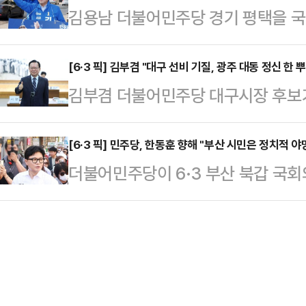
김용남 더불어민주당 경기 평택을 국
시당위원장과 조승환 선대위 해양수
가 오 후보임을 명백히 밝히고 있다"
민주당과의 합당을 주도하겠다'는 조국
18일 부산지방검찰청 민원실을 찾아
자라는 사실을…
석 의석을 가진 당이 150석이 넘는
[6·3 픽] 김부겸 "대구 선비 기질, 광주 대동 정신 한
재수사를 요구하는 진정서를 제출하며
김부겸 더불어민주당 대구시장 후보가 
완전 전도된 것 아닌가"라고 말했다.
의혹을 재수사해야 한다"고 요구했다
호남의 벽을 허물고 대구와 광주, 두
'장성철의 뉴스명당'에서 "논리적으로
지난달 10일 전 후보의 뇌…
다.김부겸 후보는 18일 자신의 페이
[6·3 픽] 민주당, 한동훈 향해 "부산 시민은 정치적 
이 10배 이상 큰 당과의 합당을 주
더불어민주당이 6·3 부산 북갑 국
거운 광주 대동 정신은 불의에 맞서
다"고 했다.앞서 조국 후보는 지난 
후보를 향해 "부산 시민은 정치적 
대구 시민들께 5·18은 단순한 남의
주진보 …
다.박홍배 민주당 중앙선거대책위원회
"대한민국 민주주의의 위대한 첫걸음이 
"한동훈 후보가 결국 속내를 감추지 
다"며 "대구가 지핀 그 의로운 불씨가 
전날 자신의 캠프에서 열린 선거대책
다"고 …