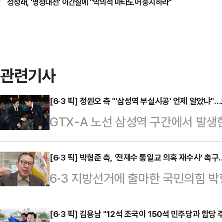
정청래, '명청대전' 이간질에 "악의적 마타도어 중지하라"
관련기사
[6·3 픽] 정원오 측 "'삼성역 부실시공' 언제 알았냐"
GTX-A 노선 삼성역 구간에서 발생
여야 서울시장 후보 간 공방이 치열
사 관련 책임자가 오세훈 국민의힘 후
[6·3 픽] 박형준 측, '전재수 통일교 의혹 재수사' 
6·3 지방선거에 출마한 국민의힘 박
보 측은 안전상 문제를 차단했다며 
수본 수사는 전형적인 '야당유죄 여
정 후보 선거대책위원회의 박경미 대변
후보의 통일교 금품수수 의혹 사건 
[6·3 픽] 김용남 "12석 조국이 150석 민주당과 합당
대건설 측의 과실'이라고 했지만, 서