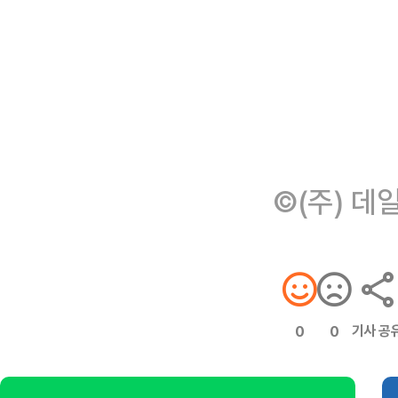
©(주) 데
기사 공
0
0