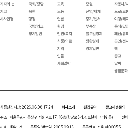
기자의 눈
국회/정당
교육
증권
자동차/
기고
북한
노동
산업/재계
도로/교
시사만평
행정
언론
중기/벤처
여행/레
국방/외교
환경
부동산
음식/맛
정치일반
인권/복지
글로벌경제
패션/뷰
식품/의료
생활경제
공연/전
지역
경제일반
책
인물
종교
사회일반
날씨
생활문화
최종편집시간: 2026.08.08 17:24
회사소개
편집규약
광고제휴문의
주소 : 서울특별시 용산구 서빙고로 17, 18층(한강로3가,센트럴파크 타워동)
전화 
제호: 데일리안
등록일/발행일: 2005.09.13
등록번호: 서울 아00055