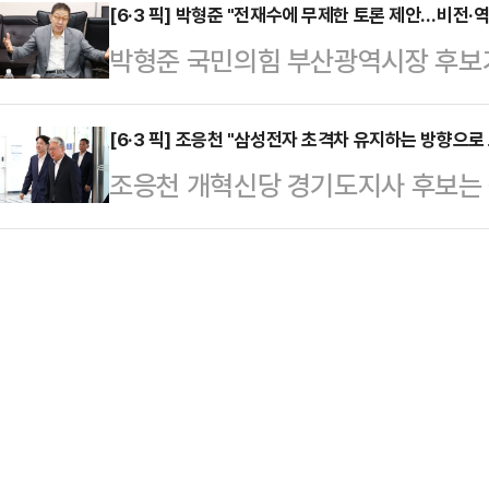
6·3 지방선거와 관련해 삭발을 단행
[6·3 픽] 박형준 "전재수에 무제한 토론 제안…비전·
내야 한다"며 해양수도 완성에 대한
박형준 국민의힘 부산광역시장 후보가
의했다.그는 "지난 12·3 비상계엄
부산 경제 재도약과 글로벌 해양도시
산 시민들께 구상하는 정책들을 충분
많은 실망을 드렸다"며 "지금까지의
으고, 해양수도 완성을 향한 결의…
요하다"며 무제한 토론을 제안했다.박
[6·3 픽] 조응천 "삼성전자 초격차 유지하는 방향으
책, 회초리는 울주군에서 중앙정치의
조응천 개혁신당 경기도지사 후보는
토론은 부산의 미래를 두고 시민 여
거는 부디 중앙정치와 분리해서 후보
가 계속 초격차를 유지하고 글로벌 
자리였다"며 "민주주의와 삼권분립이
다.그는 "6·…
는 모습으로 노사 협의가 이뤄졌으면 
완성되는 갈림길에 서 있다. 뚜렷한
성전자 화성캠퍼스 방문을 마친 후 
강조했다.박 후보는 "산업은행 이전
에 이르러서 밖에서 보기에는 '막대
같이 부산의 운명을 결…
는 것 같아서 마음이 아프다"며 이같
가 파업을 결정하기에는 국가 경제에 
열어두고 (협상을) 해…