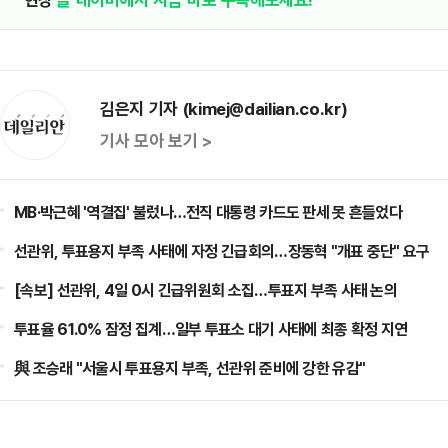
김은지 기자 (kimej@dailian.co.kr)
기사 모아 보기 >
MB·박근혜 '역결집' 불렀나…전직 대통령 카드도 판세 못 흔들었다
선관위, 투표용지 부족 사태에 자정 긴급회의…장동혁 "개표 중단" 요구
[속보] 선관위, 4일 0시 긴급위원회 소집…투표지 부족 사태 논의
투표율 61.0% 잠정 집계…일부 투표소 대기 사태에 최종 확정 지연
與 조승래 "서울시 투표용지 부족, 선관위 준비에 강한 유감"