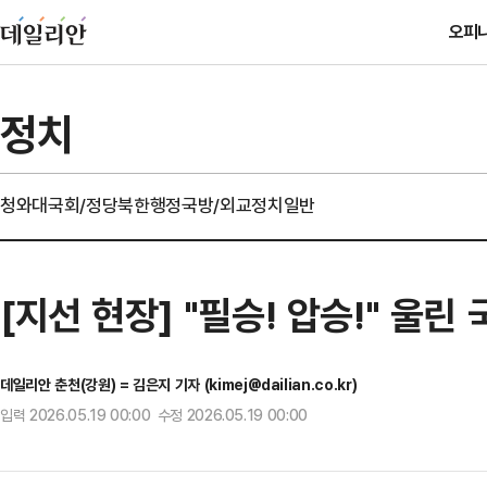
오피
정치
청와대
국회/정당
북한
행정
국방/외교
정치일반
[지선 현장] "필승! 압승!" 울
데일리안 춘천(강원) = 김은지 기자 (kimej@dailian.co.kr)
입력 2026.05.19 00:00 수정 2026.05.19 00:00