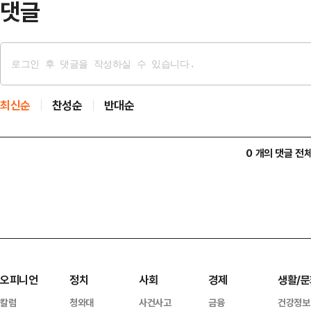
댓글
최신순
찬성순
반대순
0 개의 댓글 전
오피니언
정치
사회
경제
생활/문
칼럼
청와대
사건사고
금융
건강정보