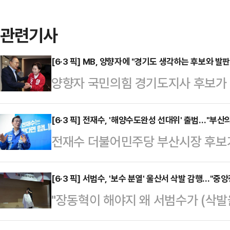
관련기사
[6·3 픽] MB, 양향자에 "경기도 생각하는 후보와 발
양향자 국민의힘 경기도지사 후보가 
승리 전략과 삼성전자 노사 문제 해
자 후보는 18일 오후 서울 서초구에
[6·3 픽] 전재수, '해양수도완성 선대위' 출범…"부산
전재수 더불어민주당 부산시장 후보
해 30여분 동안 환담을 가졌다.양 후
범하고 "'해양수도 부산'의 완성으로
전 대통령이) 지난번 찾아뵀을 때도
이 모여드는 부산을 만들겠다"고 약
[6·3 픽] 서범수, '보수 분열' 울산서 삭발 감행…"
오늘도 경기도 승리해서 다시 오라고
"장동혁이 해야지 왜 서범수가 (삭발
구에 위치한 선거사무소에서 해양수
와 경기도를 발판으로 삼으려는 후보
힘 의원이 18일 오후 울산 울주중
"기업과 청년이 떠나며 지역 경제가
"이 전 대…