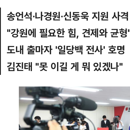
송언석·나경원·신동욱 지원 사격
"강원에 필요한 힘, 견제와 균형
도내 출마자 '일당백 전사' 호명
김진태 "못 이길 게 뭐 있겠나"