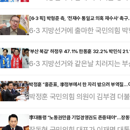
김용남 더불어민주당 후보와 유의동 
오차범위 내 접전을 벌이고 있는 것
[6·3 픽] 박형준 측, '전재수 통일교 의혹 재수사' 
6·3 지방선거에 출마한 국민의힘 박
꽂'이 지난 14~15일 이틀간 무선 
수본 수사는 전형적인 '야당유죄 여
의원 재선거 지지 후보 조사 결과, 
후보의 통일교 금품수수 의혹 사건 
'부산 북갑' 하정우 47.1% 한동훈 32.2% 박민식 21
를 기록했다.이어 조국 후보를 지지한
6·3 지방선거와 같은날 치러지는 
시당위원장과 조승환 선대위 해양수
지한다는 응답은 21.0%로 조사됐다.
더불어민주당 후보와 한동훈 무소속 
18일 부산지방검찰청 민원실을 찾아
위…
나타났다. 만약 범보수 후보가 단일
박정훈 "홍준표, 李정부에서 한 자리 받으려 부역질…
재수사를 요구하는 진정서를 제출하며
박정훈 국민의힘 의원이 김부겸 더
후보 간의 지지율 격차는 4.8%p
의혹을 재수사해야 한다"고 요구했다
표명한 데 이어 정원오 민주당 서울시
기관인 '여론조사 꽂'이 지난 14~15
지난달 10일 전 후보의 뇌…
회의원 보궐선거 후보를 엄호하는 발
李대통령 "노동권만큼 기업경영권도 존중돼야"…장동혁
문한 결과에 따르면, 현행 3파전에서
장동혁 국민의힘 대표가 이재명 대통