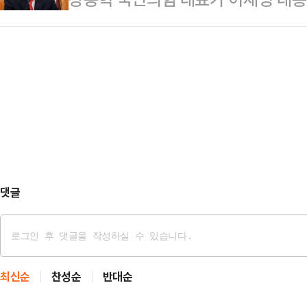
"이재명 정부에서 한 자리 받아 먹
무소속 후보는 32.2%의 지지를 받
업한다니 급했네"라고 직격했다.장동
비판했다.박정훈 의원은 18일 페이스
21.…
족노조 눈치 살피느라 이리 돌리고 저
해 "자리에 눈이 멀어 나라 팔아 먹
이 말했다.이어 "민주노총에서 따지면
다.박 의원은 "(홍 전 시장은) 윤석
것"이라고 지적했다.그러면서 "삼성전
강아지처럼 쫓…
라며 "그렇다고 노조의 요구를 다 받
짐이 될 것"이라고 말했다.장 대표는
"나는 말…
댓글
최신순
찬성순
반대순