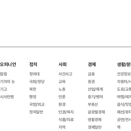
오피니언
정치
사회
경제
생활/문
칼럼
청와대
사건사고
금융
건강정보
기자의 눈
국회/정당
교육
증권
자동차/
기고
북한
노동
산업/재계
도로/교
시사만평
행정
언론
중기/벤처
여행/레
국방/외교
환경
부동산
음식/맛
정치일반
인권/복지
글로벌경제
패션/뷰
식품/의료
생활경제
공연/전
지역
경제일반
책