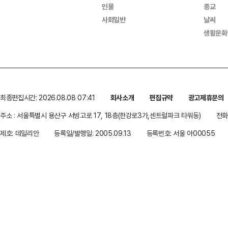
인물
종교
사회일반
날씨
생활문화
최종편집시간: 2026.08.08 07:41
회사소개
편집규약
광고제휴문의
주소 : 서울특별시 용산구 서빙고로 17, 18층(한강로3가,센트럴파크 타워동)
전화 
제호: 데일리안
등록일/발행일: 2005.09.13
등록번호: 서울 아00055