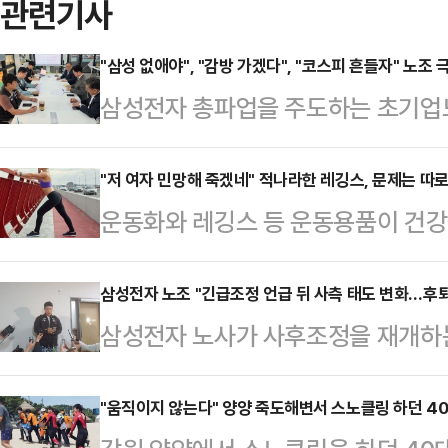
관련기사
"삼성 없애야", "감방 가겠다", "코스피 흔들자" 노조 
삼성전자 총파업을 주도하는 초기업
다", "코스피를 흔들어보자", "감방
오며 파장이 커지고 있다. 정부가 
"저 여자 민망해 죽겠네" 적나라한 레깅스, 문제는 따
운동화와 레깅스 등 운동용품이 건강
론하는 가운데, 노조 지도부와 일부
다.16일 관련업계에 따르면 영국 스
협상 국면이 더욱 험악해지는 분위기
전문가인 니콜 딘은 최근 데일리메일
삼성전자 노조 "긴급조정 언급 뒤 사측 태도 변화…후퇴
노동조합 삼성전자지부(초기업노조)
삼성전자 노사가 사후조정을 재개하
만 운동할 때 착용하는 옷과 신발이 
소통방에서 총파업 참여를 독려하며 
언급 이후 사측이 후퇴한 조정안을 
어 "운동용품을 만들 때 흔히 사용되
맞다"고 말했다. 이어 …
했다. 노조는 사후조정에서 기존 안
"움직이지 않는다" 양양 죽도해변서 스노클링 하던 4
소재의 옷을 세탁하고 입을 때마다 