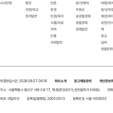
시사만평
행정
언론
중기/벤처
여행/레
국방/외교
환경
부동산
음식/맛
정치일반
인권/복지
글로벌경제
패션/뷰
식품/의료
생활경제
공연/전
지역
경제일반
책
인물
종교
사회일반
날씨
생활문화
최종편집시간: 2026.08.07 06:18
회사소개
광고제휴문의
개인정보
주소 : 서울특별시 용산구 서빙고로 17, 18층(한강로3가,센트럴파크 타워동)
전화 
제호: 데일리안
등록일/발행일: 2005.09.13
등록번호: 서울 아00055