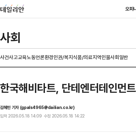
오피
사회
사건사고
교육
노동
언론
환경
인권/복지
식품/의료
지역
인물
사회일반
한국해비타트, 단테엔터테인먼트와
김혜민 기자 (gpals4965@dailian.co.kr)
입력 2026.05.18 14:09 수정 2026.05.18 14:22