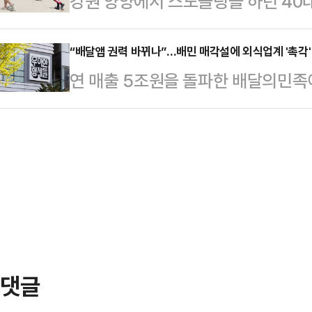
강원 양양에서 스노클링을 하던 40
않겠다는 입장을 밝혔다.삼성전자 노
말했다.입자가 매우 작은 미세플라스
끝내 숨졌다.17일 오전 11시42분
상황에서 노조 측이 정부의 긴급조정
통해 여러 장기에 …
서 스노클링하던 40대 남성 A씨가
“배달앱 권력 바뀌나”…배민 매각설에 외식업계 '촉각'
장했다.삼성전자 내 최대 노조인 초
연 매출 5조원을 돌파한 배달의민족이
소방은 A씨를 구조해 심폐소생술 등
공식적으로 여명구 피플팀장(사측 교
달 플랫폼 업계가 성장 중심 전략에서
망했다.A씨는 해변 가까운 곳에서 스
“정부의 긴급조정 언급 …
정부의 플랫폼 규제 압박까지 더해지
해경은 신고자와 목격자 등을 상대로
업 재편 움직임이 본격화되고 있다는
갑작스러운 폭염으로 계곡이나 바다를
따라 수수료 정책과 시장 경쟁 구도,
경기 연천군 연천읍…
다는 점에 촉각을 곤두세우고 있다.
인프라로 자리 잡은 만큼, 업계에 미
일 투자은행(I…
댓글