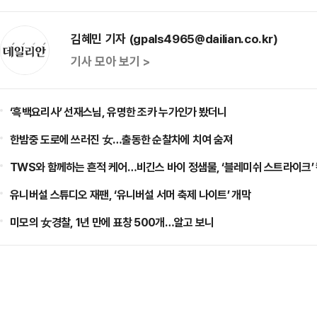
김혜민 기자 (gpals4965@dailian.co.kr)
기사 모아 보기 >
‘흑백요리사’ 선재스님, 유명한 조카 누가인가 봤더니
한밤중 도로에 쓰러진 女…출동한 순찰차에 치여 숨져
TWS와 함께하는 흔적 케어…비긴스 바이 정샘물, ‘블레미쉬 스트라이크’
유니버설 스튜디오 재팬, ‘유니버설 서머 축제 나이트’ 개막
미모의 女경찰, 1년 만에 표창 500개…알고 보니