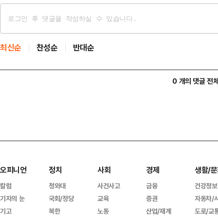
최신순
찬성순
반대순
0 개의 댓글 전
오피니언
정치
사회
경제
생활/문
칼럼
청와대
사건사고
금융
건강정보
기자의 눈
국회/정당
교육
증권
자동차/
기고
북한
노동
산업/재계
도로/교