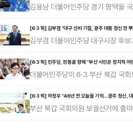
김용남 더불어민주당 경기 평택을 국
시당위원장과 조승환 선대위 해양수
민주당과의 합당을 주도하겠다'는 조국
18일 부산지방검찰청 민원실을 찾아
석 의석을 가진 당이 150석이 넘는
[6·3 픽] 김부겸 "대구 선비 기질, 광주 대동 정신 한
재수사를 요구하는 진정서를 제출하며
김부겸 더불어민주당 대구시장 후보가 
완전 전도된 것 아닌가"라고 말했다.
의혹을 재수사해야 한다"고 요구했다
호남의 벽을 허물고 대구와 광주, 두
'장성철의 뉴스명당'에서 "논리적으로
지난달 10일 전 후보의 뇌…
다.김부겸 후보는 18일 자신의 페이
[6·3 픽] 민주당, 한동훈 향해 "부산 시민은 정치적 
이 10배 이상 큰 당과의 합당을 주
더불어민주당이 6·3 부산 북갑 국
거운 광주 대동 정신은 불의에 맞서
다"고 했다.앞서 조국 후보는 지난 
후보를 향해 "부산 시민은 정치적 
대구 시민들께 5·18은 단순한 남의
주진보 …
다.박홍배 민주당 중앙선거대책위원회
[6·3 픽] 하정우 "46년 전 오늘을 기억…광주 정신,
"대한민국 민주주의의 위대한 첫걸음이 
부산 북갑 국회의원 보궐선거에 출마한
"한동훈 후보가 결국 속내를 감추지 
다"며 "대구가 지핀 그 의로운 불씨가 
주 민주화운동 기념일을 맞아 "광주
전날 자신의 캠프에서 열린 선거대책
다"고 …
흐르고 있다고 믿는다"고 밝혔다.하정
를 달고 공소 취소 같은 민주당의 전