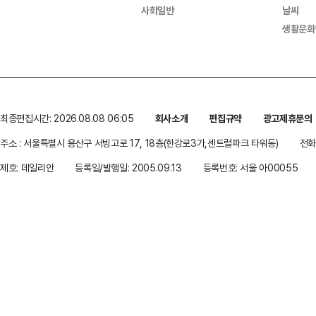
사회일반
날씨
생활문화
최종편집시간: 2026.08.08 06:05
회사소개
편집규약
광고제휴문의
주소 : 서울특별시 용산구 서빙고로 17, 18층(한강로3가,센트럴파크 타워동)
전화 
제호: 데일리안
등록일/발행일: 2005.09.13
등록번호: 서울 아00055