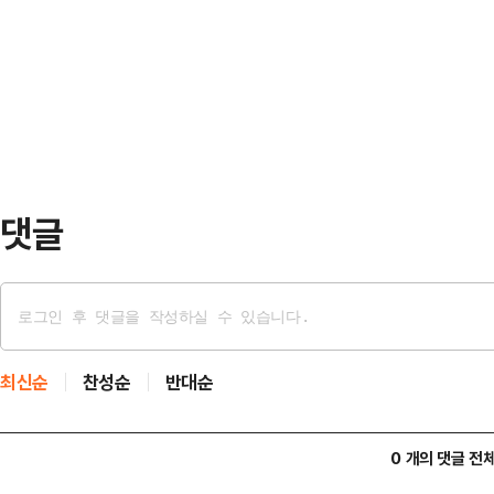
광주의 오늘을 기억한다"며 "우리는
고 민주당에서 공세에 나선 것이다.박
로 실감했다"고 적었다.하 후보는 "'
살 내겠다'는 말…
가 산 자를 구할 수 있는가?' 한강
이야기"라며 "1980년 5월의 광주
침내…
댓글
최신순
찬성순
반대순
0 개의 댓글 전