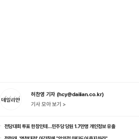
허찬영 기자 (hcy@dailian.co.kr)
기사 모아 보기 >
전당대회 투표 한창인데…민주당 당원 1.7만명 개인정보 유출
정청래, '명청대전' 이간질에 "악의적 마타도어 중지하라"