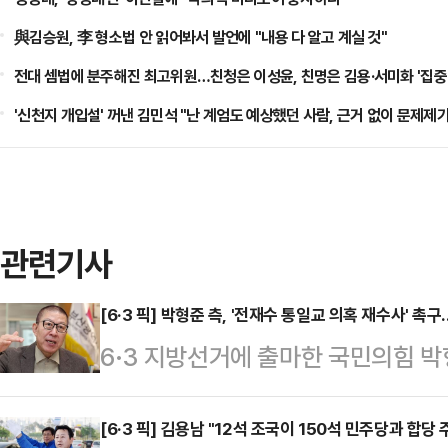
與김승원, 李 형소법 안 읽어봐서 발언에 "내용 다 알고 계실 것"
전대 셈법에 분주해진 최고위원…친청은 이성윤, 친명은 김용·서미화 '집중
'신천지 개입설' 꺼낸 김민석 "난 계엄도 예상했던 사람, 근거 없이 문제제
관련기사
[6·3 픽] 박형준 측, '전재수 통일교 의혹 재수사' 
6·3 지방선거에 출마한 국민의힘 박
수본 수사는 전형적인 '야당유죄 여
후보의 통일교 금품수수 의혹 사건 
[6·3 픽] 김용남 "12석 조국이 150석 민주당과 합당