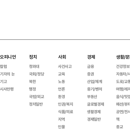
오피니언
정치
사회
경제
생활/문
칼럼
청와대
사건사고
금융
건강정보
기자의 눈
국회/정당
교육
증권
자동차/
기고
북한
노동
산업/재계
도로/교
시사만평
행정
언론
중기/벤처
여행/레
국방/외교
환경
부동산
음식/맛
정치일반
인권/복지
글로벌경제
패션/뷰
식품/의료
생활경제
공연/전
지역
경제일반
책
인물
종교