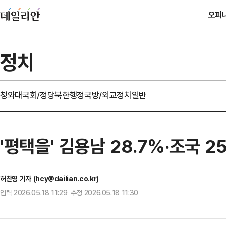
오피
정치
청와대
국회/정당
북한
행정
국방/외교
정치일반
'평택을' 김용남 28.7%·조국 
허찬영 기자 (hcy@dailian.co.kr)
입력 2026.05.18 11:29 수정 2026.05.18 11:30