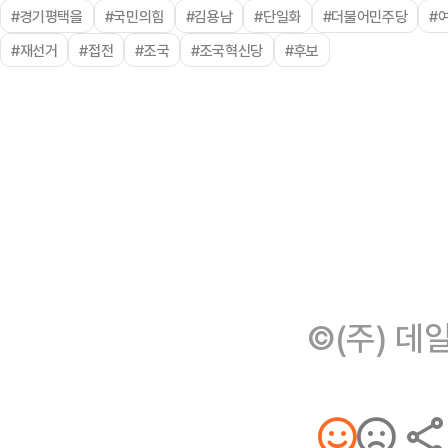
#경기평택을
#국민의힘
#김용남
#단일화
#더불어민주당
#
#재선거
#접전
#조국
#조국혁신당
#후보
©(주) 데