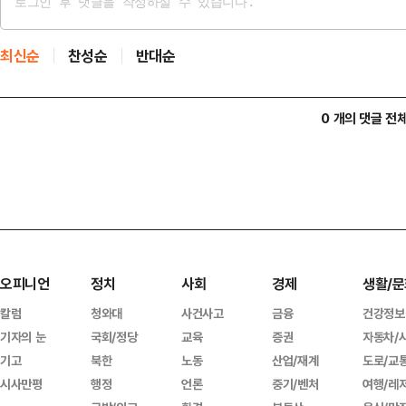
최신순
찬성순
반대순
0 개의 댓글 전
오피니언
정치
사회
경제
생활/문
칼럼
청와대
사건사고
금융
건강정보
기자의 눈
국회/정당
교육
증권
자동차/
기고
북한
노동
산업/재계
도로/교
시사만평
행정
언론
중기/벤처
여행/레