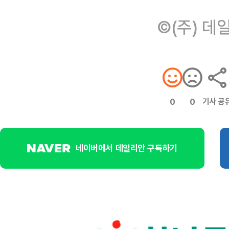
©(주) 데
기사 공
0
0
네이버에서 데일리안 구독하기