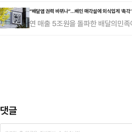
끝내 숨졌다.17일 오전 11시42분
상황에서 노조 측이 정부의 긴급조정
통해 여러 장기에 …
서 스노클링하던 40대 남성 A씨가
“배달앱 권력 바뀌나”…배민 매각설에 외식업계 '촉각'
장했다.삼성전자 내 최대 노조인 초
연 매출 5조원을 돌파한 배달의민족이
소방은 A씨를 구조해 심폐소생술 등
공식적으로 여명구 피플팀장(사측 교
달 플랫폼 업계가 성장 중심 전략에서
망했다.A씨는 해변 가까운 곳에서 스
“정부의 긴급조정 언급 …
정부의 플랫폼 규제 압박까지 더해지
해경은 신고자와 목격자 등을 상대로
업 재편 움직임이 본격화되고 있다는
갑작스러운 폭염으로 계곡이나 바다를
따라 수수료 정책과 시장 경쟁 구도,
경기 연천군 연천읍…
다는 점에 촉각을 곤두세우고 있다.
인프라로 자리 잡은 만큼, 업계에 미
일 투자은행(I…
댓글