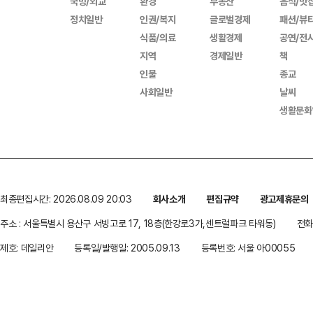
국방/외교
환경
부동산
음식/맛
정치일반
인권/복지
글로벌경제
패션/뷰
식품/의료
생활경제
공연/전
지역
경제일반
책
인물
종교
사회일반
날씨
생활문화
최종편집시간: 2026.08.09 20:03
회사소개
편집규약
광고제휴문의
주소 : 서울특별시 용산구 서빙고로 17, 18층(한강로3가,센트럴파크 타워동)
전화 
제호: 데일리안
등록일/발행일: 2005.09.13
등록번호: 서울 아00055