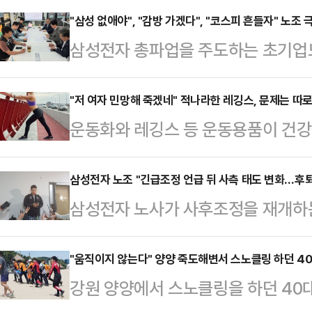
"삼성 없애야", "감방 가겠다", "코스피 흔들자" 노조 
삼성전자 총파업을 주도하는 초기업
다", "코스피를 흔들어보자", "감방
오며 파장이 커지고 있다. 정부가 
"저 여자 민망해 죽겠네" 적나라한 레깅스, 문제는 따
운동화와 레깅스 등 운동용품이 건강
론하는 가운데, 노조 지도부와 일부
다.16일 관련업계에 따르면 영국 스
협상 국면이 더욱 험악해지는 분위기
전문가인 니콜 딘은 최근 데일리메일
삼성전자 노조 "긴급조정 언급 뒤 사측 태도 변화…후퇴
노동조합 삼성전자지부(초기업노조)
삼성전자 노사가 사후조정을 재개하
만 운동할 때 착용하는 옷과 신발이 
소통방에서 총파업 참여를 독려하며 
언급 이후 사측이 후퇴한 조정안을 
어 "운동용품을 만들 때 흔히 사용되
맞다"고 말했다. 이어 …
했다. 노조는 사후조정에서 기존 안
"움직이지 않는다" 양양 죽도해변서 스노클링 하던 4
소재의 옷을 세탁하고 입을 때마다 
강원 양양에서 스노클링을 하던 40
않겠다는 입장을 밝혔다.삼성전자 노
말했다.입자가 매우 작은 미세플라스