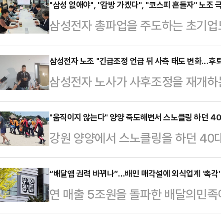
전문가인 니콜 딘은 최근 데일리메일
"삼성 없애야", "감방 가겠다", "코스피 흔들자" 노조 
삼성전자 총파업을 주도하는 초기업
만 운동할 때 착용하는 옷과 신발이 
다", "코스피를 흔들어보자", "감방
어 "운동용품을 만들 때 흔히 사용되
오며 파장이 커지고 있다. 정부가 
삼성전자 노조 "긴급조정 언급 뒤 사측 태도 변화…후퇴
소재의 옷을 세탁하고 입을 때마다 
삼성전자 노사가 사후조정을 재개하
론하는 가운데, 노조 지도부와 일부
말했다.입자가 매우 작은 미세플라스
언급 이후 사측이 후퇴한 조정안을 
협상 국면이 더욱 험악해지는 분위기
통해 여러 장기에 …
했다. 노조는 사후조정에서 기존 안
"움직이지 않는다" 양양 죽도해변서 스노클링 하던 4
노동조합 삼성전자지부(초기업노조)
강원 양양에서 스노클링을 하던 40
않겠다는 입장을 밝혔다.삼성전자 노
소통방에서 총파업 참여를 독려하며 
끝내 숨졌다.17일 오전 11시42분
상황에서 노조 측이 정부의 긴급조정
맞다"고 말했다. 이어 …
서 스노클링하던 40대 남성 A씨가
“배달앱 권력 바뀌나”…배민 매각설에 외식업계 '촉각'
장했다.삼성전자 내 최대 노조인 초
연 매출 5조원을 돌파한 배달의민족이
소방은 A씨를 구조해 심폐소생술 등
공식적으로 여명구 피플팀장(사측 교
달 플랫폼 업계가 성장 중심 전략에서
망했다.A씨는 해변 가까운 곳에서 스
“정부의 긴급조정 언급 …