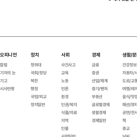
오피니언
정치
사회
경제
생활/문
칼럼
청와대
사건사고
금융
건강정보
기자의 눈
국회/정당
교육
증권
자동차/
기고
북한
노동
산업/재계
도로/교
시사만평
행정
언론
중기/벤처
여행/레
국방/외교
환경
부동산
음식/맛
정치일반
인권/복지
글로벌경제
패션/뷰
식품/의료
생활경제
공연/전
지역
경제일반
책
인물
종교
사회일반
날씨