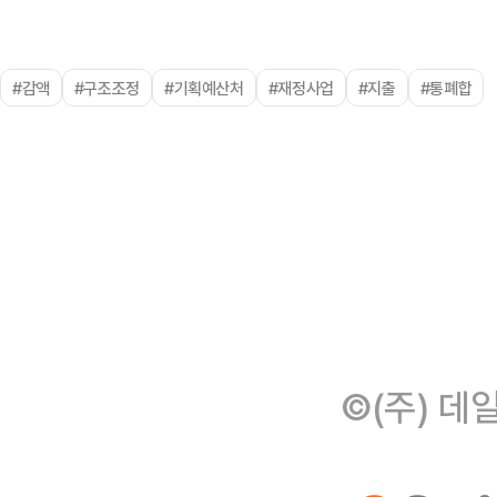
#감액
#구조조정
#기획예산처
#재정사업
#지출
#통폐합
©(주) 데