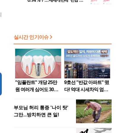
0.14%↑…세제개편에 ‘편법 주
소 이전’ 우려
지