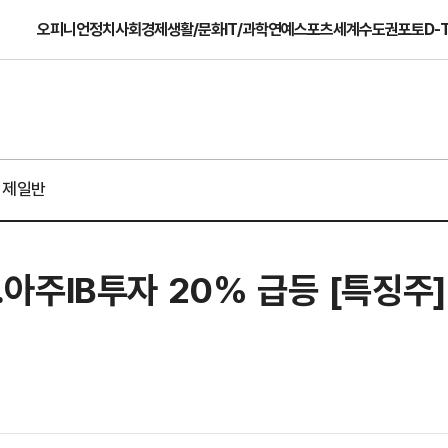
오피니언
정치
사회
경제
생활/문화
IT/과학
연예
스포츠
세계
수도권
포토
D-
경제일반
주IB투자 20% 급등 [특징주]