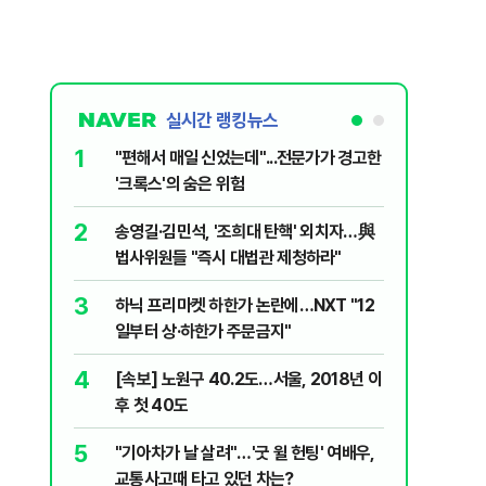
실시간 랭킹뉴스
1
6
"편해서 매일 신었는데"...전문가가 경고한
“정부 믿
'크록스'의 숨은 위험
양도세 혜
2
7
송영길·김민석, '조희대 탄핵' 외치자…與
[단독 인
법사위원들 "즉시 대법관 제청하라"
된 C교수
된 행위"
3
8
하닉 프리마켓 하한가 논란에…NXT "12
박지원이 
일부터 상·하한가 주문금지"
함께한 김
4
9
[속보] 노원구 40.2도…서울, 2018년 이
'디에이치
후 첫 40도
별 100
5
10
"기아차가 날 살려"…'굿 윌 헌팅' 여배우,
"집값 아
교통사고때 타고 있던 차는?
민의힘, 