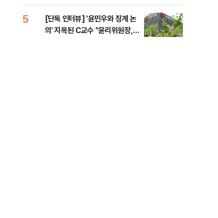
증거 수집" 지적
5
10
[단독 인터뷰] '윤민우와 징계 논
[단
의' 지목된 C교수 "윤리위원장,
1%
외부와 논의 잘못된 행위"