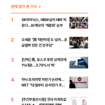
경제 많이 본 기사
트
1
SK하이닉스, HBM 넘어 HBF 띄
운다…AI 메모리 '계층화' 승부
2
오세훈 "與 적반하장 도 넘어…공
급절벽 만든 건 민주당"
3
[단독] 美, 포스코 후판 상계관세
1%대로…3.70%서 '뚝'
4
하닉 프리마켓 하한가 논란에…
NXT "12일부터 상·하한가 주문
금지"
5
[주간부동산시황] 전국 아파트값