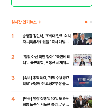
실시간 인기뉴스
1
6
송영길·김민석, '조희대 탄핵' 외치
SK
자…與법사위원들 "즉시 대법관
운다
제청하라"
2
7
"집값 아닌 국민 잡아" "국민에 테
이성
러"…국민의힘, 부동산 세제개편
심"
안 맹폭
거 
3
8
[속보] 종합특검, '계엄 수용공간
유용
확보' 신용해 전 교정본부장 불구
규탄
속기소
36
4
9
[단독] 영장 집행일 10일 도과 원
박지
희룡 포렌식 시도한 특검…"위법
령과