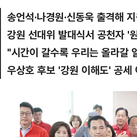
송언석·나경원·신동욱 출격해 
강원 선대위 발대식서 공천자 '원
"시간이 갈수록 우리는 올라갈 
우상호 후보 '강원 이해도' 공세