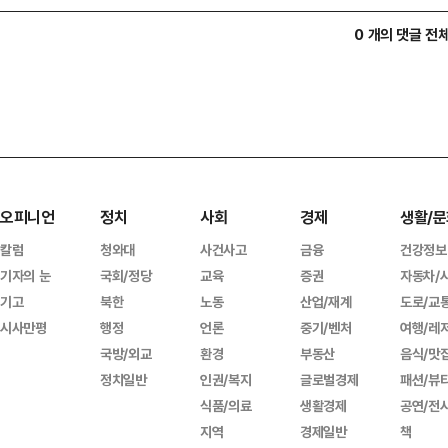
0 개의 댓글 전
오피니언
정치
사회
경제
생활/문
칼럼
청와대
사건사고
금융
건강정보
기자의 눈
국회/정당
교육
증권
자동차/
기고
북한
노동
산업/재계
도로/교
시사만평
행정
언론
중기/벤처
여행/레
국방/외교
환경
부동산
음식/맛
정치일반
인권/복지
글로벌경제
패션/뷰
식품/의료
생활경제
공연/전
지역
경제일반
책