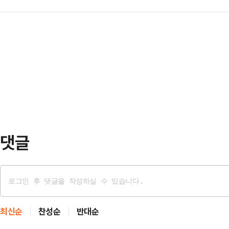
민주당 제명 후 무소속으로 출마한 
중앙선거대책위원회 클린선거본부는 1
고 오겠느냐. 떠…
정치권력에 맞서 도민만 믿고 민주주
전과 해명 과정에서 드러난 허위사실
후보는 18일 5·18 광주민주화운동 
을 허위사실 공표 혐의로 고발한 데
의 근간은 권력의 오만과 독선에 맞
다"고 밝혔다.본부는 "정 후…
며 불의한 권력에 맞선 오월 영령들
다.그는 "민주주의는 특정 권력의 사
심을 좌지우지하…
댓글
최신순
찬성순
반대순