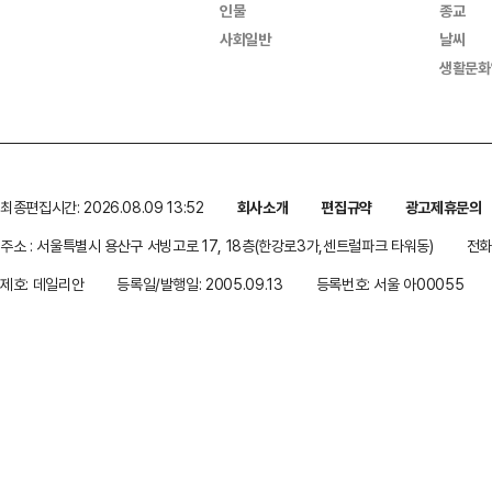
인물
종교
사회일반
날씨
생활문화
최종편집시간: 2026.08.09 13:52
회사소개
편집규약
광고제휴문의
주소 : 서울특별시 용산구 서빙고로 17, 18층(한강로3가,센트럴파크 타워동)
전화 
제호: 데일리안
등록일/발행일: 2005.09.13
등록번호: 서울 아00055