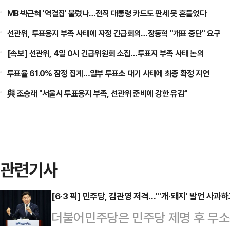
MB·박근혜 '역결집' 불렀나…전직 대통령 카드도 판세 못 흔들었다
선관위, 투표용지 부족 사태에 자정 긴급회의…장동혁 "개표 중단" 요구
[속보] 선관위, 4일 0시 긴급위원회 소집…투표지 부족 사태 논의
투표율 61.0% 잠정 집계…일부 투표소 대기 사태에 최종 확정 지연
與 조승래 "서울시 투표용지 부족, 선관위 준비에 강한 유감"
관련기사
[6·3 픽] 민주당, 김관영 저격…"'개·돼지' 발언 사과
더불어민주당은 민주당 제명 후 무