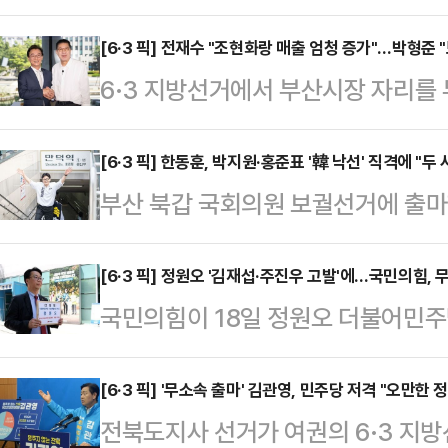
겨냥해 "궤변으로 본질을 흐리기 전
도민을 상대로 쓸 수 없는 표현을 사
[6·3 픽] 전재수 "조현화랑 매출 엄청 증가"…박형준
6·3 지방선거에서 부산시장 자리를
한 행동에 대해 진심 어린 사과와 
보와 박형준 국민의힘 후보가 두번째
중앙선거대책위원회 대변인은 18일 서
전 후보는 박 후보의 아내가 운영하는
[6·3 픽] 한동훈, 박지원·홍준표 '韓 낙선' 직격에 "두
지'로 비하한 김 후보 측에 대한 비판
부산 북갑 국회의원 보궐선거에 출마
출 상승을 이뤄냈단 점을 지적했다. 
마치 민주당이 자신을 향해 선택적으
전망한 박지원 더불어민주당 의원과 
품수수 의혹'에 대한 압수수색 직전
하고 있다"고 비…
한동훈 후보는 18일 페이스북에 "박
[6·3 픽] 정원오 '김재섭·주진우 고발'에…국민의힘,
정말 몰랐는지를 추궁했다.전재수 후보
국민의힘이 18일 정원오 더불어민주
갑 승리를 두려워한다"고 일침을 가
경대학교에서 열린 '국제신문 주최 
제기한 김재섭·주진우 의원을 허위사
급하며 "민주당이 탈영병 홍준표를 두
(LCT)·통일교…
고발로 맞불을 놨다. 국민의힘은 이에
[6·3 픽] '무소속 출마' 김관영, 민주당 저격 "오만한
가 이제 민주당으로 월북까지 한다"고
전북도지사 선거가 여권의 6·3 지방
서 허위사실을 밝혔다며, 선거법상
받아줄 것"이라고 지적했다.박 의원