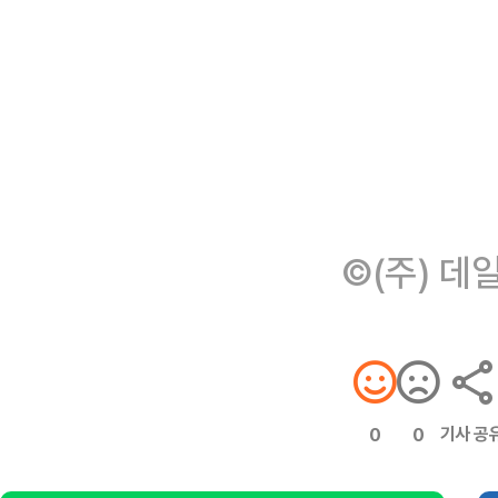
©(주) 데
기사 공
0
0