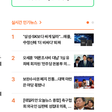
실시간 인기뉴스
1
6
"삼성·SK보다 싸게 달라"…애플,
"캐
中창신에 '더 비싸다' 퇴짜
성 
행적
.
2
7
오세훈 '여론조사비 대납' 1심 유
"약
에
죄에 회자된 '민주당 돈봉투 의
막는
혹'…왜?
닥터
3
8
보완수사권 폐지 진통…대책 마련
李대
은 야당 몫됐나
식했
낮춰
제
4
9
[데일리안 오늘뉴스 종합] 축구협
美,
회 외국인 심판에 성접대 의혹, 李
협에