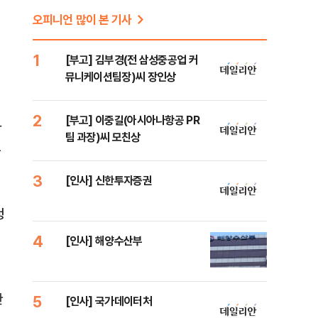
오피니언 많이 본 기사
1
[부고] 김부경(전 삼성중공업 커
뮤니케이션팀장)씨 장인상
2
[부고] 이중길(아시아나항공 PR
당
팀 과장)씨 모친상
폭
3
[인사] 신한투자증권
청
4
[인사] 해양수산부
한
5
[인사] 국가데이터처