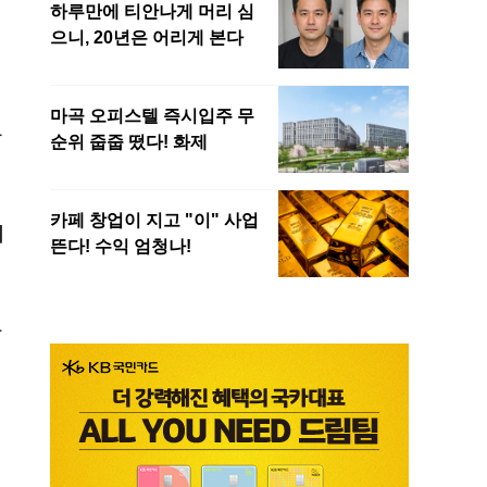
자
처
나