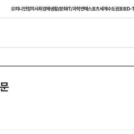
오피니언
정치
사회
경제
생활/문화
IT/과학
연예
스포츠
세계
수도권
포토
D-
파문