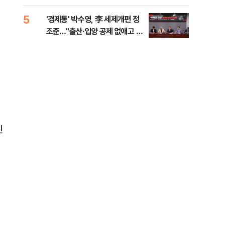
대통령 20대 지지율 하락 의식했
나, 삼전닉스 올인은 금물, SK하
5
10
'경제통' 박수영, 李 세제개편 정
"솟
이닉스 프리마켓 시초가 논란 재
조준…"출산·입양 공제 없애고 세
양주
점화, 김민석 "과반 승리 가능성
금폭탄"
99%" 등
신