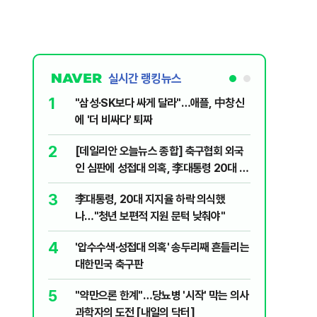
실시간 랭킹뉴스
1
6
"삼성·SK보다 싸게 달라"…애플, 中창신
오세훈 '
에 '더 비싸다' 퇴짜
된 '민주
2
7
[데일리안 오늘뉴스 종합] 축구협회 외국
지진에 
인 심판에 성접대 의혹, 李대통령 20대 지
日 여성..
지율 하락 의식했나, 삼전닉스 올인은 금
3
8
李대통령, 20대 지지율 하락 의식했
보완수사
물, SK하이닉스 프리마켓 시초가 논란 재
나…"청년 보편적 지원 문턱 낮춰야"
몫됐나
점화, 김민석 "과반 승리 가능성 99%" 등
4
9
'압수수색·성접대 의혹' 송두리째 흔들리는
레버리지 
대한민국 축구판
지수로 
5
10
"약만으론 한계"…당뇨병 '시작' 막는 의사
"솟구친 
과학자의 도전 [내일의 닥터]
유공장 화