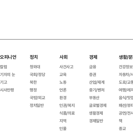
오피니언
정치
사회
경제
생활/문
칼럼
청와대
사건사고
금융
건강정보
기자의 눈
국회/정당
교육
증권
자동차/
기고
북한
노동
산업/재계
도로/교
시사만평
행정
언론
중기/벤처
여행/레
국방/외교
환경
부동산
음식/맛
정치일반
인권/복지
글로벌경제
패션/뷰
식품/의료
생활경제
공연/전
지역
경제일반
책
인물
종교