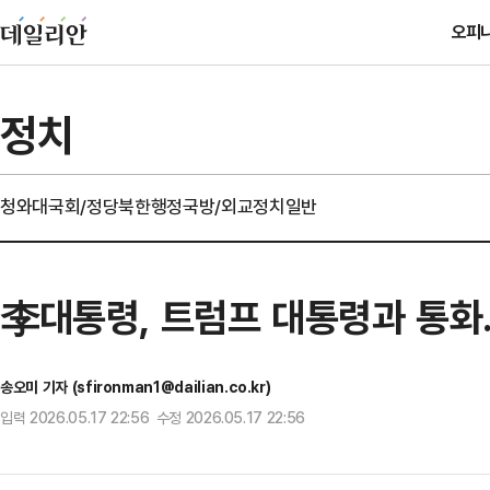
오피
정치
청와대
국회/정당
북한
행정
국방/외교
정치일반
李대통령, 트럼프 대통령과 통화
송오미 기자 (sfironman1@dailian.co.kr)
입력 2026.05.17 22:56 수정 2026.05.17 22:56