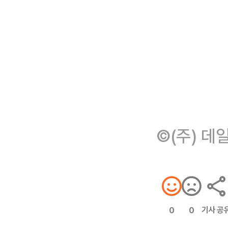
©(주) 데
기사 공
0
0