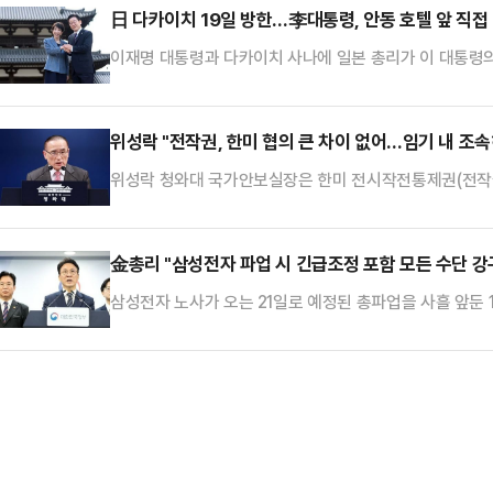
이기도 하다. 협력업체도 1700여 개에 달하는 매우 중요
日 다카이치 19일 방한…李대통령, 안동 호텔 앞 직접
를 생각해서 대화를 통해 해결책을 찾기 바라는 것이 청와
이재명 대통령과 다카이치 사나에 일본 총리가 이 대통령의
석대변인은 17일 서면브리핑을 통해 "다카이치 총리의 이
금년 들어 두 번째 셔틀외교로, 지난 1월 13일 일본 나라
대변인은 "이번 만남은 다카이치 총리의 고향인 나라현 방
위성락 "전작권, 한미 협의 큰 차이 없어…임기 내 조속
다는 점에서, 양국 정상 간 돈독한 신뢰와 우의를 더욱 깊
위성락 청와대 국가안보실장은 한미 전시작전통제권(전작권
나 타이밍에 큰 차이가 없다"며 "기본적으로는 정치적 결정 
브'에 출연해 "양국 사이에 (전환 시기와 관련) 5년∼10년
위 실장은 "올해 하반기 (전작권 전환) 로드맵을 만들 것이고
金총리 "삼성전자 파업 시 긴급조정 포함 모든 수단 강
을 건의하게 돼 있다"며 "이후 시점에 대…
삼성전자 노사가 오는 21일로 예정된 총파업을 사흘 앞둔
업으로 국민경제에 막대한 피해가 우려되는 상황이 발생한
모든 대응 수단을 강구하지 않을 수 없다"고 했다.김 총리
민 담화를 통해 "사실상 마지막 기회인 내일 사후조정에서
린다"며 이 같이 말했다.긴급조정권은 파업이 국민 경제나 