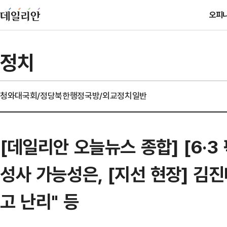
오피
정치
청와대
국회/정당
북한
행정
국방/외교
정치일반
[데일리안 오늘뉴스 종합] [6·3
성사 가능성은, [지선 현장] 김
고 난리" 등