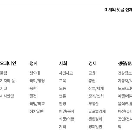
0 개의 댓글 전
오피니언
정치
사회
경제
생활/문
칼럼
청와대
사건사고
금융
건강정보
기자의 눈
국회/정당
교육
증권
자동차/
기고
북한
노동
산업/재계
도로/교
시사만평
행정
언론
중기/벤처
여행/레
국방/외교
환경
부동산
음식/맛
정치일반
인권/복지
글로벌경제
패션/뷰
식품/의료
생활경제
공연/전
지역
경제일반
책