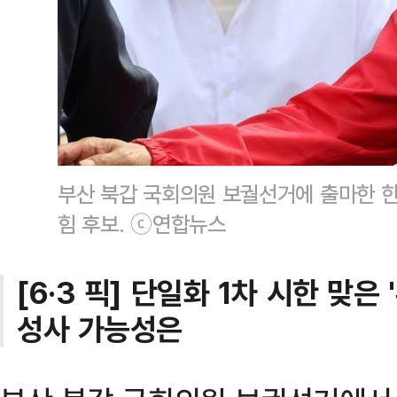
부산 북갑 국회의원 보궐선거에 출마한 
힘 후보. ⓒ연합뉴스
[6·3 픽] 단일화 1차 시한 맞
성사 가능성은