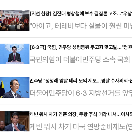
로 떠오른 가운데, 1차 단일화 시한
17일 극적 단일화가 성사될지 귀추
[지선 현장] 김진태 평창행에 보수 결집론 고조…"우상
"아이고, 테레비보다 실물이 훨씬 미
국민의힘 후보가 단일화에 선을 긋고 
도 평창군 올림픽시장 인근. 빨간 
능성이 완전히 닫힌 것은 아니라는 관
후보가 시장 초입에 들어서자 상인과
[6·3 픽] 국힘, 민주당 성평등위 무고죄 맞고발…"정
민식 후보는 이날 부산 북구 만덕동
국민의힘이 더불어민주당 소속 국회
곳에서 "이번에 꼭 돼야 한다"는 응
제 행사에서 기자들과 만나 완주 의
위반 고발에 대해 무고죄로 맞고발
로 군민들의 손을 맞잡으며 화답했다
속 후보와의 단일화 가…
위 '이재명 공소취소 저지 특위' 위
민주당 "정청래 암살 테러 모의 제보…경찰 수사의뢰·
국민의힘 평창군수 후보와 함께 6·3
더불어민주당이 6·3 지방선거를 앞
북에 "민주당 서영교, 이주희, 김남
다. 평창 현장 행보는 심 후보의 
가 이어지고 있다며, 경찰에 수사 의
주 의원은 "성평등가족위 소속 서영교
식 현장은 심 …
다.강준현 민주당 수석대변인은 이날
케빈 워시 차기 연준 의장, 쿠팡 주식 매각 나서…이사
여하기는커녕 국민의힘 의원들을 공
케빈 워시 차기 미국 연방준비제도(연
열고 "'정청래를 죽이자', '정청래 암
민주당 서울시장 후보 검증을 막고 형