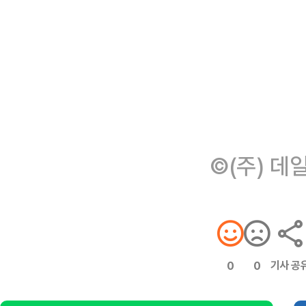
©(주) 데
기사 공
0
0