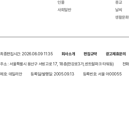
인물
종교
사회일반
날씨
생활문화
최종편집시간: 2026.08.09 11:35
회사소개
편집규약
광고제휴문의
주소 : 서울특별시 용산구 서빙고로 17, 18층(한강로3가,센트럴파크 타워동)
전화 
제호: 데일리안
등록일/발행일: 2005.09.13
등록번호: 서울 아00055