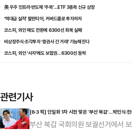
美 우주 인프라·반도체 ‘주목’…ETF 3종목 신규 상장
‘역대급 실적’ 팔란티어, 커버드콜로 투자하자
코스피, 외인 매도 전환에 6300선 회복 실패
비상장주식·조각투자 ‘증권사 간 거래’ 가능해진다
코스피, 외인 ‘사자’에도 보합권…6300선 등락
관련기사
[6·3 픽] 단일화 1차 시한 맞은 '부산 북갑'…박민식
부산 북갑 국회의원 보궐선거에서 보