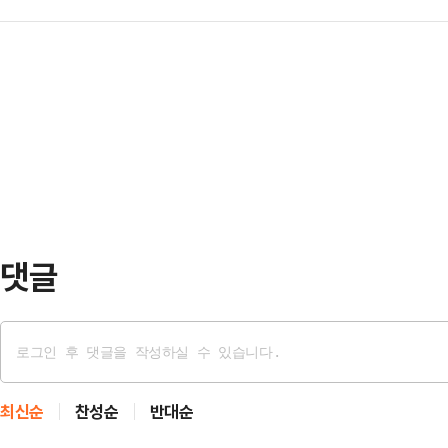
업 쿠팡아이앤씨(Inc) 지분 매각에
체방에서의 집단적인 테러 모의가 
했다.그는 "먼저 민주…
신분으로 개별 기업 주식을 보유하거
있다"며 "어제 당 차원에서 경찰에 
국 연방정부 윤리 규정을 따르기 위한
요청을 했음을 알린다"고 말했다.그
시스템에 따르면 워시 차기 의장은 1
중대범죄…
통주 10만 2363주를 처분하겠다는
144)를 제출했다. 이번 매각은 J
서 이뤄…
댓글
최신순
찬성순
반대순