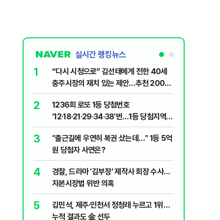
실시간 랭킹뉴스
1
6
“다시 시청으로” 김선태에게 전한 40세
"정청래,
충주시장의 재치 있는 제안…추천 2000
말라"…친
개
격돌
2
7
1236회 로또 1등 당첨번호
장애인 밀
'12·18·21·29·34·38'번…1등 당첨지역
심도 실형
어디?
3
8
"출근길에 우연히 복권 샀는데…" 1등 5억
"우리가 
원 당첨자 사연은?
다" 허지
4
9
경찰, 드라마 '김부장' 제작사 회장 수사…
정청래 "
자본시장법 위반 의혹
길 "이제
민주당"
5
10
김민석, 제주·인천서 정청래 누르고 1위…
최악의 
누적 결과도 金 선두
낮 최고 