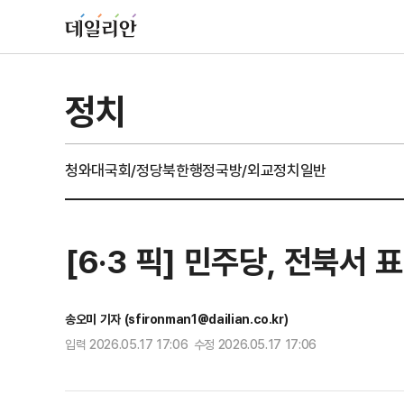
정치
청와대
국회/정당
북한
행정
국방/외교
정치일반
[6·3 픽] 민주당, 전북서
송오미 기자 (sfironman1@dailian.co.kr)
입력 2026.05.17 17:06 수정 2026.05.17 17:06