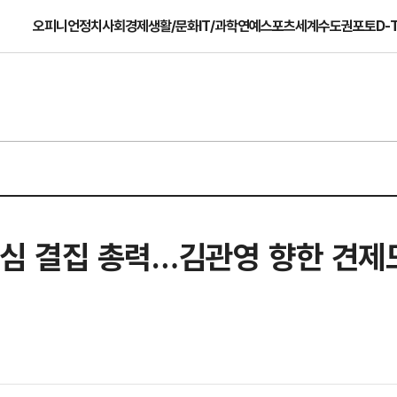
오피니언
정치
사회
경제
생활/문화
IT/과학
연예
스포츠
세계
수도권
포토
D-
 표심 결집 총력…김관영 향한 견제