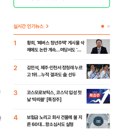
실시간 인기뉴스
1
6
황희, '폐버스 청년주택' 게시물 삭
李,
제에도 논란 계속…여당서도 '내
국민
로남불' 비판
李 
2
7
김민석, 제주·인천서 정청래 누르
정청
고 1위…누적 결과도 金 선두
판"
민석
야
3
8
코스모로보틱스, 코스닥 입성 첫
[속
날 ‘따따블’ [특징주]
선거
리
4
9
보험금 노리고 회사 건물에 불 지
"정
아
른 60대…항소심서도 실형
도 