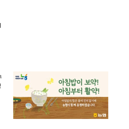
대
우
했