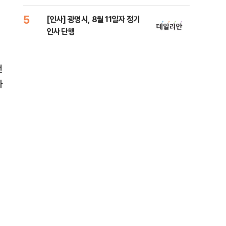
원 
5
10
[인사] 광명시, 8월 11일자 정기
[단
인사 단행
1%
전
나