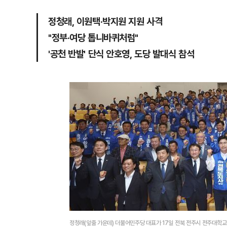
정청래, 이원택·박지원 지원 사격
"정부·여당 톱니바퀴처럼"
'공천 반발' 단식 안호영, 도당 발대식 참석
정청래(앞줄 가운데) 더불어민주당 대표가 17일 전북 전주시 전주대