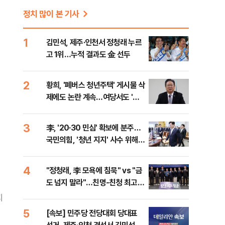
정치 많이 본 기사
1
김민석, 제주·인천서 정청래 누르
고 1위…누적 결과도 金 선두
2
황희, '폐버스 청년주택' 게시물 삭
제에도 논란 계속…여당서도 '내
로남불' 비판
3
李, '20·30 민심' 확보에 분주…
국민의힘, '청년 지지' 사수 위해
李 견제 사활
4
"정청래, 李 모욕에 침묵" vs "금
도 넘지 말라"…친명-친청 최고위
원 후보, 제주서 격돌
지
5
[속보] 민주당 전당대회 당대표