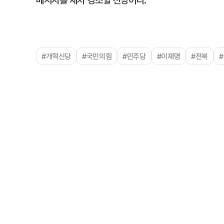
메시지를 재차 강조할 전망이다.
#개혁신당
#국민의힘
#민주당
#이재명
#전북