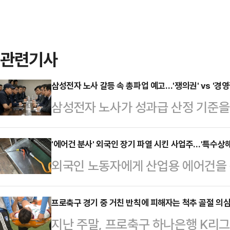
관련기사
삼성전자 노사 갈등 속 총파업 예고…'쟁의권' vs '경영
삼성전자 노사가 성과급 산정 기준
성을 둘러싼 법리적 공방이 수면 위
행동권을 앞세워 실력 행사를 예고한 
'에어건 분사' 외국인 장기 파열 시킨 사업주…'특수상해
외국인 노동자에게 산업용 에어건을 
과급 제도를 이유로 한 파업이 국가
경찰은 구체적인 사건 조사를 진행한
헌법상 기본권인 쟁의권 행사가 경영
범행에 사용된 '에어건'이 위험한 물
프로축구 경기 중 거친 반칙에 피해자는 척추 골절 의
판단이 이번 사태의 최대 분수령이 될
지난 주말, 프로축구 하나은행 K리
게 적용될 것으로 전망된다. 법조계
르면 ​삼성전자 사측은 이날 초기업