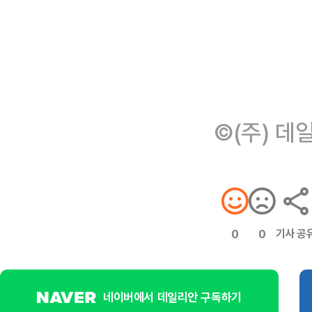
©(주) 데
기사 공
0
0
네이버에서 데일리안 구독하기