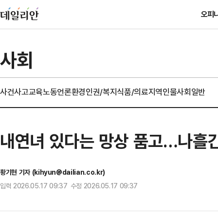
오피
사회
사건사고
교육
노동
언론
환경
인권/복지
식품/의료
지역
인물
사회일반
내연녀 있다는 망상 품고…나흘간
황기현 기자 (kihyun@dailian.co.kr)
입력 2026.05.17 09:37 수정 2026.05.17 09:37