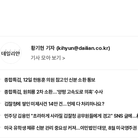
황기현 기자 (kihyun@dailian.co.kr)
기사 모아 보기 >
종합특검, 12일 한동훈 의원 참고인 신분 소환 통보
종합특검, 원희룡 2차 소환…'양평 고속도로 의혹' 수사
검찰청에 쌓인 미제사건 14만 건…언제 다 처리하나요?
민주당 김용민 "초라하게 사라질 검찰청 공무원들에게 경고" SNS 글에
미국 유학생 체류 신분 관리 중요성 커져…이민법인 대양, 8월 미국영주권