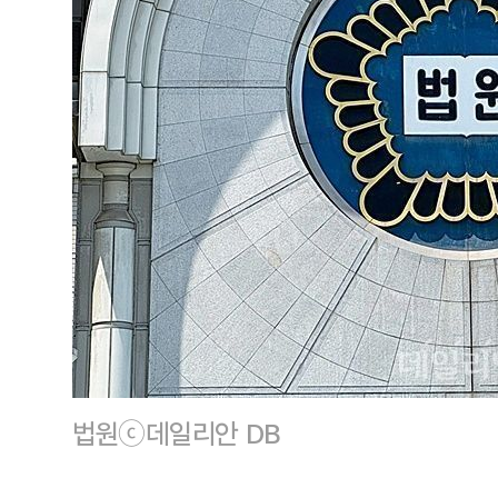
법원ⓒ데일리안 DB