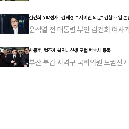
서 아찔한 장면이 나왔다. 후반 추가
실형을 피하기 어렵다고 봤다.전날
준 투명화와 특별보상 제도…
리던 대전의 이시다 마사토시(마사)를
김건희→박성재 "김혜경 수사미진 의문" 검찰 개입 논란
는 특수상해 등 혐의를 받은 화성시 
윤석열 전 대통령 부인 김건희 여사가
단 결과 마사는 척추 돌기 부분 골절
씨(60대)에 대한 구속 전 피의자심
그램 메시지가 법정에 공개되면서 영
부 축구팬들은 "동업자 정신이 없는
다. 증거 인멸 및 도주…
위로 떠오르고 있다. 논란이 사실로
한동훈, 법조계 복귀…신생 로펌 변호사 등록
다는 주장까지 펼쳤다.이와 관련해 
부산 북갑 지역구 국회의원 보궐선거
직권남용죄가 직접 적용되는지 여부는
는 선수들이 어느 정도의 접촉·부상 
가 신생 법무법인 소속 변호사로 등
물을 수 있다는 분석이 나온다.서울
일반적인 태클로 인해…
르면 한 전 대표는 지난달 서울 강남
20일 박 전 장관의 직권남용권리행
속 변호사로 이름을 올렸다. 대한
공판을 열고 김 여사의 명품백 수수
록 절차는 지난해 7월 마친 것으로 
고검 검사를 증인으로 불…
낸 한 전 대표는 2023년 12월 퇴