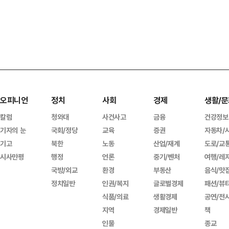
오피니언
정치
사회
경제
생활/문
칼럼
청와대
사건사고
금융
건강정보
기자의 눈
국회/정당
교육
증권
자동차/
기고
북한
노동
산업/재계
도로/교
시사만평
행정
언론
중기/벤처
여행/레
국방/외교
환경
부동산
음식/맛
정치일반
인권/복지
글로벌경제
패션/뷰
식품/의료
생활경제
공연/전
지역
경제일반
책
인물
종교