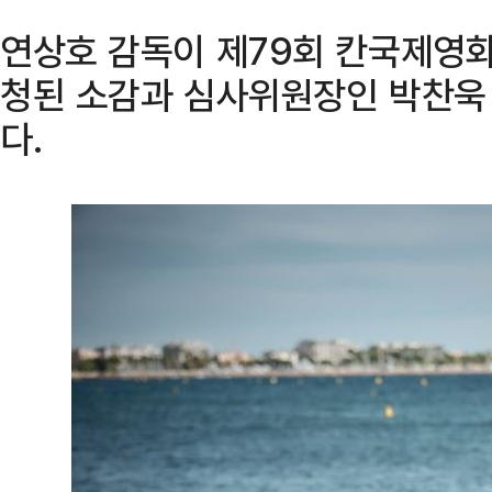
연상호 감독이 제79회 칸국제영
청된 소감과 심사위원장인 박찬욱
다.