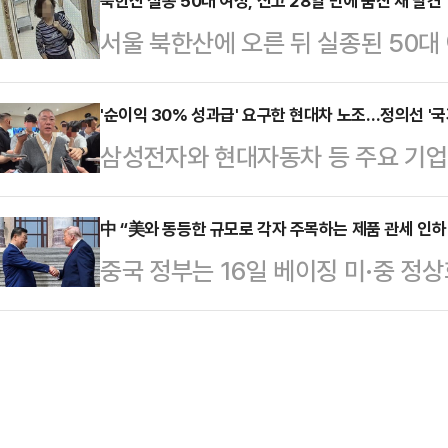
는 코스피 예상밴드로 7200~8100
북한산 실종 50대 여성, 신고 28일 만에 숨진 채 발견
국민의힘 평창군수 후보와 함께 6·3
서울 북한산에 오른 뒤 실종된 50대 
피 지수는 7371.68~8046.78
다. 평창 현장 행보는 심 후보의 
발견됐다.16일 경찰과 소방 당국에 
로 장중 급락세를 보이기도 했지만, 
식 현장은 심 …
서 여성의 시신 1구를 발견했다. 신
'순이익 30% 성과급' 요구한 현대차 노조…정의선 '국
체로 우상향하는 흐름을 보였다.다만
삼성전자와 현대자동차 등 주요 기
됐다.앞서 서울 송파경찰서는 지난달 
처음으로 장중 8000포인트를 넘어
갈등이 확산하는 가운데 정의선 현대
다”는 가족의 신고를 접수하고 김씨
급락 마…
사와 주주, 국가 발전을 함께 고려해
中 “美와 동등한 규모로 각자 주목하는 제품 관세 인하
오전 9시쯤 김씨 직장으로부터 “출
중국 정부는 16일 베이징 미·중 정
날 열리는 현대차그룹 양재사옥 로비
함께 주변을 수색하다 경찰에 신고했다
장벽 완화 등에 잠정 합의했다고 공
홀'에 앞서 현대차그룹 양재사옥에서
을 분석해…
상무부 대변인은 이날 기자와의 문답
갈등과 관련한 대응 방향을 묻는 질
미·중이 지난 13일 서울에서 열린 
회사가 발전할 수 있고 주주들도 중
상회담으로 경제·무역 분야에서 초
러 가지를 고려해서 판…