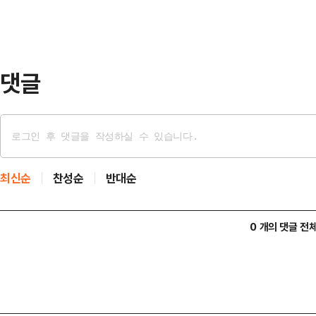
“양국은 이전 협상 성과를 계속해서 
정적 공동인식(컨센서스)을 형성했다
품의 관세 인하…
댓글
최신순
찬성순
반대순
0 개의 댓글 전