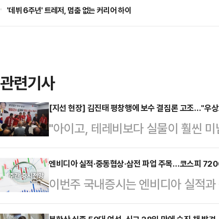
'데뷔 6주년' 트레저, 멈춤 없는 커리어 하이
관련기사
[지선 현장] 김진태 평창행에 보수 결집론 고조…"우상
"아이고, 테레비보다 실물이 훨씬 미
도 평창군 올림픽시장 인근. 빨간 
후보가 시장 초입에 들어서자 상인과
엔비디아 실적·중동협상·삼전 파업 주목…코스피 7200
이번주 국내증시는 엔비디아 실적과 중
곳에서 "이번에 꼭 돼야 한다"는 응
공개시장위원회(FOMC) 회의록 내
로 군민들의 손을 맞잡으며 화답했다