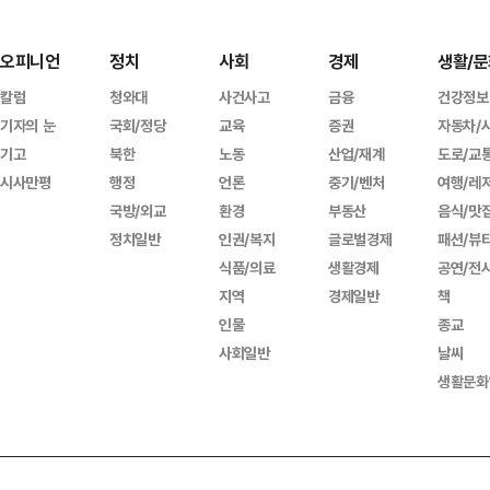
오피니언
정치
사회
경제
생활/문
칼럼
청와대
사건사고
금융
건강정보
기자의 눈
국회/정당
교육
증권
자동차/
기고
북한
노동
산업/재계
도로/교
시사만평
행정
언론
중기/벤처
여행/레
국방/외교
환경
부동산
음식/맛
정치일반
인권/복지
글로벌경제
패션/뷰
식품/의료
생활경제
공연/전
지역
경제일반
책
인물
종교
사회일반
날씨
생활문화