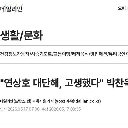
오피
생활/문화
건강정보
자동차/시승기
도로/교통
여행/레저
음식/맛집
패션/뷰티
공연
"연상호 대단해, 고생했다" 박찬
데일리안(프랑스, 칸) = 류지윤 기자 (yoozi44@dailian.co.kr)
입력 2026.05.17 07:00 수정 2026.05.17 08:35