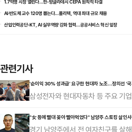
1.7억명 시장 열린다…한-방글라데시 CEPA 원칙적 타결
AI·반도체 교수 120명 뽑는다…폴리텍, 역대 최대 규모 채용
산업인력공단-KT, AI 실무역량 강화 협력…공공서비스 혁신 앞장
관련기사
'순이익 30% 성과급' 요구한 현대차 노조…정의선 '국
삼성전자와 현대자동차 등 주요 기
갈등이 확산하는 가운데 정의선 현대
사와 주주, 국가 발전을 함께 고려해
"女 등에 빨대 꽂아 빨아먹었다" 남양주 스토킹 살인사
경기 남양주에서 전 여자친구를 살해
날 열리는 현대차그룹 양재사옥 로비