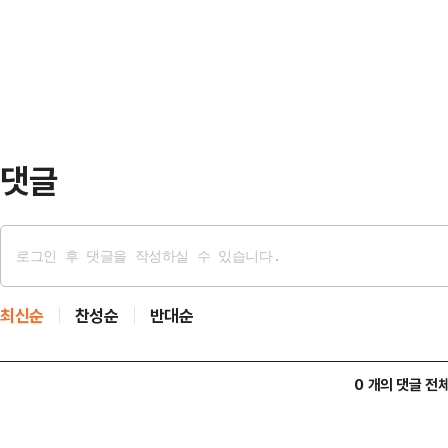
자 방문해 술을 마셨다고 보도했다.보
당시 레몬 원액 500㎖를 휘발유로 
상당이었다. 장동주는 "지인이 계산
다.범행 전 A씨는…
명목으로 1000만원 가량을 받기도 했
시까지 나타나지 않자, 결국 업소 측
다.이와 …
댓글
최신순
찬성순
반대순
0 개의 댓글 전