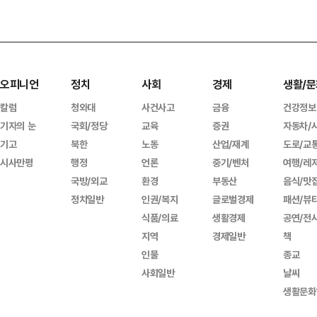
오피니언
정치
사회
경제
생활/문
칼럼
청와대
사건사고
금융
건강정보
기자의 눈
국회/정당
교육
증권
자동차/
기고
북한
노동
산업/재계
도로/교
시사만평
행정
언론
중기/벤처
여행/레
국방/외교
환경
부동산
음식/맛
정치일반
인권/복지
글로벌경제
패션/뷰
식품/의료
생활경제
공연/전
지역
경제일반
책
인물
종교
사회일반
날씨
생활문화