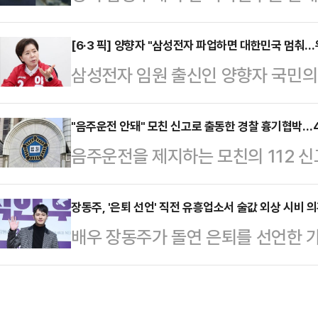
다.16일 SBS '그것이 알고 싶다(이
홀'에 앞서 현대차그룹 양재사옥에서
전 여자친구를 무참히 살해한 44세
[6·3 픽] 양향자 "삼성전자 파업하면 대한민국 멈춰
갈등과 관련한 대응 방향을 묻는 질
삼성전자 임원 출신인 양향자 국민의
오전 남양주시 오남읍 시골길을 주행
회사가 발전할 수 있고 주주들도 중
파업에 대해 "국가 기간 산업을 멈
에서 오던 흰색 경차가 갑자기 가로
러 가지를 고려해서 판…
다.양향자 후보는 16일 선거사무소
"음주운전 안돼" 모친 신고로 출동한 경찰 흉기협박…4
유리창을 깨고 여성을 끌어낸 뒤, 
음주운전을 제지하는 모친의 112 
대한민국 생존의 문제"라며 이같이 밝
도 불구하고 "내 인생 끝났다"며 1
40대가 실형을 선고받았다.16일 
유재산이 아니다. 1980년대 황무
남자친구 김훈이…
범 부장판사는 특수공무집행방해 혐의로
장동주, '은퇴 선언' 직전 유흥업소서 술값 외상 시비 
든 신화이자 한국 경제를 지탱하는 국
배우 장동주가 돌연 은퇴를 선언한 가
개월을 선고했다고 이날 밝혔다.A씨는
업에 세금 감면과 전력 및 용수 우선
유흥업소에서 술값 문제로 경찰이 출
창구 한 주거지에서 출동한 경찰관들
그 때문"이라고 말…
일 SBS연예뉴스는 장동주가 지난 1
하고, 식용유와 라이터 등으로 방화