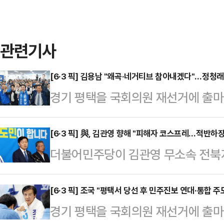
관련기사
[6·3 픽] 김용남 "왜곡·네거티브 참아내겠다"…정청래
경기 평택을 국회의원 재선거에 출
전 대통령의 통합과 노무현 전 대통
다.김용남 후보는 16일 오후 경기
[6·3 픽] 與, 김관영 향해 "피해자 코스프레…적반하
더불어민주당이 김관영 무소속 전북지
열고 "김대중 대통령과 노무현 대통
탄압하는 것처럼 본질을 왜곡하고 있
이어받아 평택을에서 끝까지 깨끗한
인은 16일 "김관영 후보 측이 민주당
[6·3 픽] 조국 "평택서 당선 후 민주진보 연대·통합 
"2025년 5월17일 광주광역시에 
경기 평택을 국회의원 재선거에 출마
행감찰', '표적 탄압', '개·돼지 취
언을 하며 입당했다"며 "1년 만에 