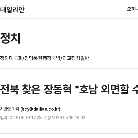
오피
정치
청와대
국회/정당
북한
행정
국방/외교
정치일반
전북 찾은 장동혁 "호남 외면할 
허찬영 기자 (hcy@dailian.co.kr)
입력 2026.05.16 17:23 수정 2026.05.16 19:02