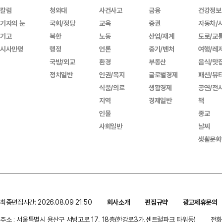
칼럼
청와대
사건사고
금융
건강정보
기자의 눈
국회/정당
교육
증권
자동차/
기고
북한
노동
산업/재계
도로/교
시사만평
행정
언론
중기/벤처
여행/레
국방/외교
환경
부동산
음식/맛
정치일반
인권/복지
글로벌경제
패션/뷰
식품/의료
생활경제
공연/전
지역
경제일반
책
인물
종교
사회일반
날씨
생활문화
최종편집시간: 2026.08.09 21:50
회사소개
편집규약
광고제휴문의
주소 : 서울특별시 용산구 서빙고로 17, 18층(한강로3가,센트럴파크 타워동)
전화 