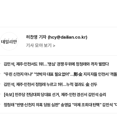
허찬영 기자 (hcy@dailian.co.kr)
기사 모아 보기 >
김민석, 제주·인천서도 1위…'명심' 경쟁 우위에 정청래와 격차 벌렸다
"우린 신천지 아냐" "엇박자 대표 필요없어"…鄭·金 지지자들 인천서 '격돌
김민석, 제주·인천서 정청래 누르고 1위…누적 결과도 金 선두
[속보] 민주당 전당대회 당대표 선거, 제주·인천 경선서 김민석 승리
정청래 "반명·신천지 의혹 당원 심판" 송영길 "이제 조희대 탄핵" 김민석 