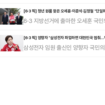
있는 해결사가 되겠다"며 "선거에서
붓고 있다"며 "적반하장도 이런 적
받았다"고 말했다.이어 "…
을 적극 주도하겠다"고 밝혔다.조국 
[6·3 픽] 청년 원룸 찾은 오세훈·이준석·김정철 "단일
"당헌·당규에 따른 해당 행위 점검은
6·3 지방선거에 출마한 오세훈 국
거사무소에서 열린 개소식을 열고 "
공개적으로 지원하거나 조직적으로 
서울시장 후보, 이준석 개혁신당 대
동할 것"이라며 이같이 말했다.특히
아무런 …
주거 문제 관련 현장 간담회를 진행했
[6·3 픽] 양향자 "삼성전자 파업하면 대한민국 멈춰
진영 재편의 계기가 될 수 있다고 주
삼성전자 임원 출신인 양향자 국민의
의된 바 없다"면서도 정책 연대 가
구 의원 한 명이 바뀌는 것과는 다른
파업에 대해 "국가 기간 산업을 멈
와 김정철 후보, 이준석 대표는 16일
커지고 통합…
다.양향자 후보는 16일 선거사무소
문해 청년 주거 현장 간담회를 가졌다.
대한민국 생존의 문제"라며 이같이 밝
후 실거주자가 아니면 주택을 매입할 
유재산이 아니다. 1980년대 황무
화되기 시…
든 신화이자 한국 경제를 지탱하는 국
업에 세금 감면과 전력 및 용수 우선