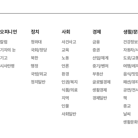
오피니언
정치
사회
경제
생활/문
칼럼
청와대
사건사고
금융
건강정보
기자의 눈
국회/정당
교육
증권
자동차/
기고
북한
노동
산업/재계
도로/교
시사만평
행정
언론
중기/벤처
여행/레
국방/외교
환경
부동산
음식/맛
정치일반
인권/복지
글로벌경제
패션/뷰
식품/의료
생활경제
공연/전
지역
경제일반
책
인물
종교
사회일반
날씨
생활문화