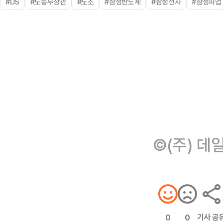
#DS
#노동부장관
#노조
#삼성반도체
#삼성전자
#삼성파업
©(주) 데
기사 공
0
0