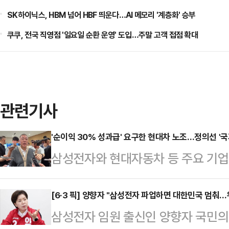
SK하이닉스, HBM 넘어 HBF 띄운다…AI 메모리 '계층화' 승부
쿠쿠, 전국 직영점 '일요일 순환 운영' 도입…주말 고객 접점 확대
관련기사
'순이익 30% 성과급' 요구한 현대차 노조…정의선 '국
삼성전자와 현대자동차 등 주요 기
갈등이 확산하는 가운데 정의선 현대
사와 주주, 국가 발전을 함께 고려해
[6·3 픽] 양향자 "삼성전자 파업하면 대한민국 멈춰
삼성전자 임원 출신인 양향자 국민의
날 열리는 현대차그룹 양재사옥 로비