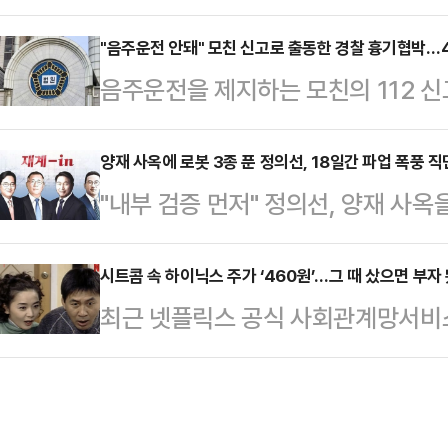
파업에 대해 "국가 기간 산업을 멈
홀'에 앞서 현대차그룹 양재사옥에서
다.양향자 후보는 16일 선거사무소
"음주운전 안돼" 모친 신고로 출동한 경찰 흉기협박…4
갈등과 관련한 대응 방향을 묻는 질
음주운전을 제지하는 모친의 112 
대한민국 생존의 문제"라며 이같이 밝
회사가 발전할 수 있고 주주들도 중
40대가 실형을 선고받았다.16일 
유재산이 아니다. 1980년대 황무
러 가지를 고려해서 판…
범 부장판사는 특수공무집행방해 혐의로
양재 사옥에 로봇 3종 푼 정의선, 18일간 파업 폭풍 직면
든 신화이자 한국 경제를 지탱하는 국
"내부 검증 먼저" 정의선, 양재 사
개월을 선고했다고 이날 밝혔다.A씨는
업에 세금 감면과 전력 및 용수 우선
회장이 지난 14일 새단장을 마친 양
창구 한 주거지에서 출동한 경찰관들
그 때문"이라고 말…
의 현장 투입을 직접 점검함. 정 회
시트콤 속 하이닉스 주가 ‘460원’…그 때 샀으면 부자
하고, 식용유와 라이터 등으로 방화
최근 넷플릭스 공식 사회관계망서비스(
히 검증해야 한다"며 사옥을 기술 
당시 레몬 원액 500㎖를 휘발유로 
SBS 시트콤 ‘똑바로 살아라’의 한 
특히 휴머노이드 로봇 '아틀라스' 도
다.범행 전 A씨는…
가 보는 모니터 속 ‘하이닉스 460
직원들의 정서와 문화 융합이 가장 
문이다. 최근 주당 200만원 선을 
결과물을 내놓겠다고 설명. 자율주행