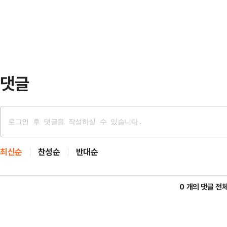
다.누리꾼들은 “저 때 샀으면 대박”
조금 늦…
에는 모르면 피눈물 흘릴 뻔한 잔혹한
하이닉스는 사실상 시한부 상태였다. 
실을 …
댓글
최신순
찬성순
반대순
0 개의 댓글 전