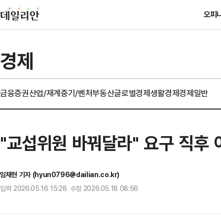
오피
경제
금융
증권
산업/재계
중기/벤처
부동산
글로벌경제
생활경제
경제일반
"교섭위원 바꿔달라" 요구 직후 
임채현 기자 (hyun0796@dailian.co.kr)
입력 2026.05.16 15:28 수정 2026.05.18 08:56