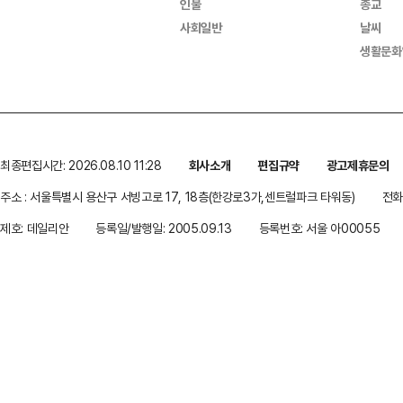
인물
종교
사회일반
날씨
생활문화
최종편집시간: 2026.08.10 11:28
회사소개
편집규약
광고제휴문의
주소 : 서울특별시 용산구 서빙고로 17, 18층(한강로3가,센트럴파크 타워동)
전화 
제호: 데일리안
등록일/발행일: 2005.09.13
등록번호: 서울 아00055