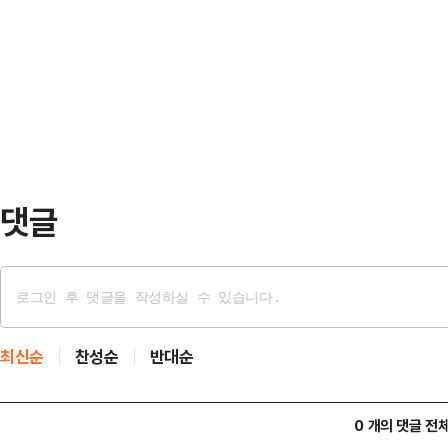
로 컴백하고, 장하오, 리키, 김규빈,
티 위시(NCT WISH) 등이 출연한
블(AND2BLE)로 데뷔한다. 프로젝
라이즈(RIIZE)와 최예나가, 홍익대
남고, 일부는 새 그룹으로 출발하면
구도가 만들어졌다.14일 웨이크원에
번째 미니앨범 ‘어센드-’(Ascend
막'…
댓글
최신순
찬성순
반대순
0 개의 댓글 전