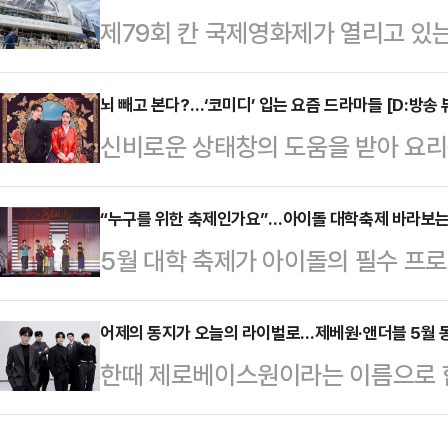
제79회 칸 국제영화제가 열리고 있는
이름처럼 아날로그 시대에 성장해 디
끓고 있었다. 영화제의 중심인 팔레
만큼 수용할 수 있는 문화의 폭도 
객들과 스타를 기다리는 팬들, 카메
뇌 빼고 본다?…‘코미디’ 입는 요즘 드라마들 [D:방송 
주역으로 꼽히는데, 이들이 향유했던 
신비로운 상태창의 도움을 받아 요리
뒤섞여 긴 줄을 만들었다. 대형 현수
탕으로 Z세대에게 소개합니다. <편집
받고 사망한 조선의 악녀가 현대에서 
리 곳곳에서는 표를 구하는 사람들의
신선하다’는 호평을 받고 있다. 개
“누구를 위한 축제인가요”…아이돌 대학축제 바라보는 
간) 팔레 데 페스티발 인근에서는 연
5월 대학 축제가 아이돌의 필수 프로모
무 생각 없이 편하게 즐길 수 있는 일
관객들의 모습도 쉽게 눈에 띄었다. 
대 관객을 만나고 직캠·숏폼 화제성까
청자들의 호응을 얻고 있다.SBS 금
직접 만든 …
가수의 무대’를 화면으로 소비하는 반
어제의 동지가 오늘의 라이벌로…제베원·앤더블 5월 동시
씬 느껴지는 로맨틱 코미디 드라마로
한때 제로베이스원이라는 이름으로 함
스트를 만나는 기회로 받아들이며 체
이 씌어 ‘악질’해진 무명배우 신서리
출격한다. 제로베이스원은 성한빈, 김
제기획단에 따르면 이날 열리는 축제 폐
는 악질…