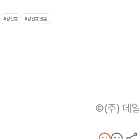
#강신효
#강신효결혼
©(주) 데