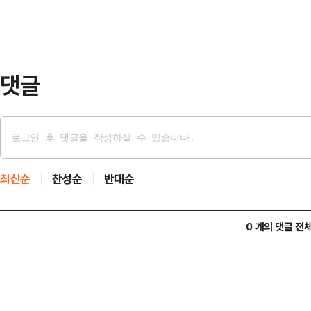
의 2라도 승계하면 거의 40％ 이상
힘 박민식·무소속 한동훈 후보의 고
나설 일이 …
댓글
최신순
찬성순
반대순
0 개의 댓글 전