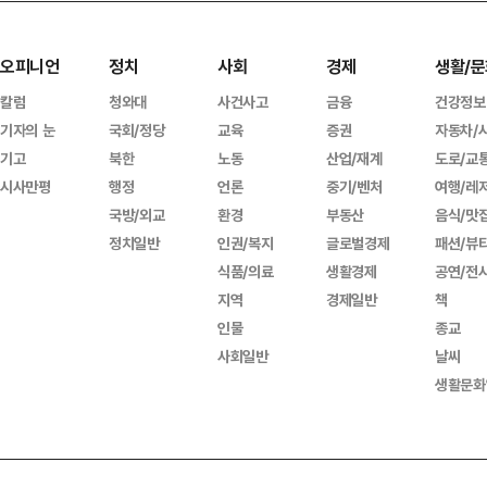
오피니언
정치
사회
경제
생활/문
칼럼
청와대
사건사고
금융
건강정보
기자의 눈
국회/정당
교육
증권
자동차/
기고
북한
노동
산업/재계
도로/교
시사만평
행정
언론
중기/벤처
여행/레
국방/외교
환경
부동산
음식/맛
정치일반
인권/복지
글로벌경제
패션/뷰
식품/의료
생활경제
공연/전
지역
경제일반
책
인물
종교
사회일반
날씨
생활문화