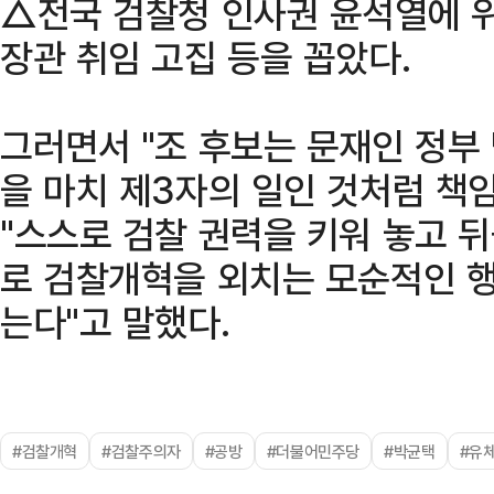
△전국 검찰청 인사권 윤석열에 
장관 취임 고집 등을 꼽았다.
그러면서 "조 후보는 문재인 정부
을 마치 제3자의 일인 것처럼 책
"스스로 검찰 권력을 키워 놓고 
로 검찰개혁을 외치는 모순적인 
는다"고 말했다.
#검찰개혁
#검찰주의자
#공방
#더불어민주당
#박균택
#유