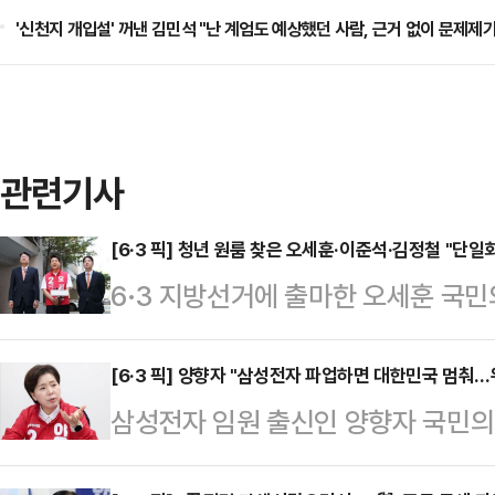
'신천지 개입설' 꺼낸 김민석 "난 계엄도 예상했던 사람, 근거 없이 문제제
관련기사
[6·3 픽] 청년 원룸 찾은 오세훈·이준석·김정철 "단일
6·3 지방선거에 출마한 오세훈 국
서울시장 후보, 이준석 개혁신당 대
주거 문제 관련 현장 간담회를 진행했
[6·3 픽] 양향자 "삼성전자 파업하면 대한민국 멈춰
삼성전자 임원 출신인 양향자 국민의
의된 바 없다"면서도 정책 연대 가
파업에 대해 "국가 기간 산업을 멈
와 김정철 후보, 이준석 대표는 16일