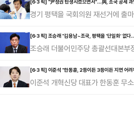
다.양향자 후보는 16일 선거사무소
[6·3 픽] "尹정권 탄생시켰으면서"…與, 조국 공세 과
문해 청년 주거 현장 간담회를 가졌다.
경기 평택을 국회의원 재선거에 출마
대한민국 생존의 문제"라며 이같이 밝
후 실거주자가 아니면 주택을 매입할 
어민주당의 심기를 건드리는 분위기다
유재산이 아니다. 1980년대 황무
화되기 시…
왔지만, 더불어민주당 후보에 대해 
[6·3 픽] 조승래 "김용남~조국, 평택을 '단일화' 없
든 신화이자 한국 경제를 지탱하는 국
조승래 더불어민주당 총괄선대본부장
이 나왔기 때문이다. 급기야 조 후
업에 세금 감면과 전력 및 용수 우선
러싼 범여권 단일화 가능성에 대해 선
주장까지 나왔다.박균택 민주당 의원
그 때문"이라고 말…
남 민주당 후보의 개소식에 참석해 
[6·3 픽] 이준석 "한동훈, 2등이든 3등이든 지면 어려
"김용남 후보의 국민의힘 시절 발언
이준석 개혁신당 대표가 한동훈 무소속
15일 국회에서 열린 기자간담회에서
석열 정권 탄생의 책임부터 진지하게
등이든, 3등이든 지는 결과는 (정치
대해 "단일화 논의를 진행하고 있는 
다"고 촉구했다.이어 "조 후보는 …
것"이라고 평가했다.이준석 대표는 1
김 후보 개소식이 예정돼 있는데, 정
펀치'에 출연해 "북갑에서 전재수 
드시 승리를 위한 민주당의 의지를 
고 있다 한다"며 "하정우 더불어민주
국혁신당이 김 후보…