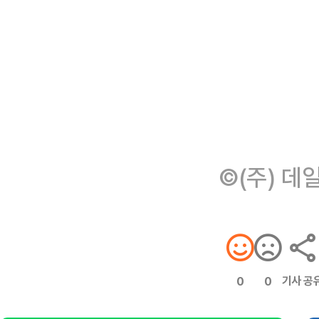
©(주) 데
기사 공
0
0