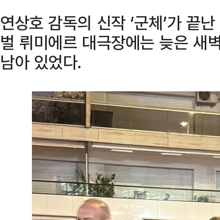
연상호 감독의 신작 ‘군체’가 끝난
벌 뤼미에르 대극장에는 늦은 새
남아 있었다.