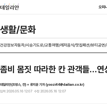
오피
생활/문화
건강정보
자동차/시승기
도로/교통
여행/레저
음식/맛집
패션/뷰티
공연
좀비 몸짓 따라한 칸 관객들…연상
데일리안(프랑스, 칸) = 류지윤 기자 (yoozi44@dailian.co.kr)
입력 2026.05.16 12:07 수정 2026.05.16 12:07