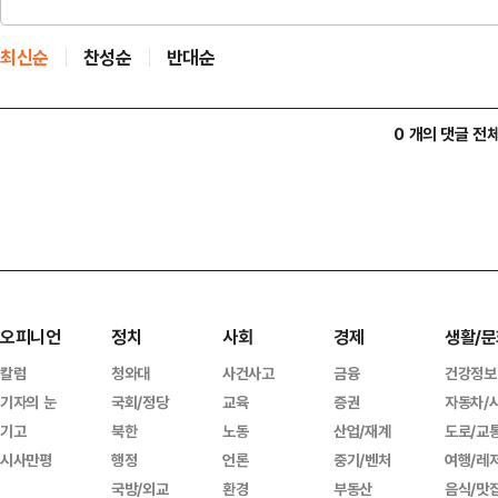
최신순
찬성순
반대순
0 개의 댓글 전
오피니언
정치
사회
경제
생활/문
칼럼
청와대
사건사고
금융
건강정보
기자의 눈
국회/정당
교육
증권
자동차/
기고
북한
노동
산업/재계
도로/교
시사만평
행정
언론
중기/벤처
여행/레
국방/외교
환경
부동산
음식/맛