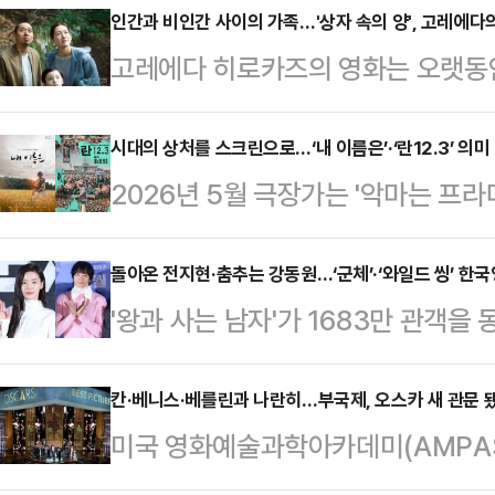
인간과 비인간 사이의 가족…'상자 속의 양', 고레에다의
고레에다 히로카즈의 영화는 오랫동안
웠다. 그가 보여준 가족은 언제나 
다. 혈연보다 함께 보낸 시간이 더 
시대의 상처를 스크린으로…‘내 이름은’·‘란12.3’ 의미 
2026년 5월 극장가는 '악마는 프라다
않는 관계 안에서 더 강한 돌봄과 애
할리우드 대작들이 흥행을 이끄는 가
게 이름 붙이지 못하는 관계들을 통해
을 정면으로 응시한 영화들이 의미 
돌아온 전지현·춤추는 강동원…‘군체’·‘와일드 씽’ 한국
고 사랑이 유지되는 구조를 들여다봐
'왕과 사는 남자'가 1683만 관객을
과 23만 관객을 돌파하며 선전 중인 
그의 문제 의식이 한 단계 더 확장된
'살목지'가 303만 관객을 기록하며
12.3'은 대형 상업영화 중심으로 
를 대신해 …
가운데 한국 영화계는 이 기세를 이
칸·베니스·베를린과 나란히…부국제, 오스카 새 관문 됐다
담은 작품들이 충분히 관객과 호흡할
미국 영화예술과학아카데미(AMPAS
다. 그 중심에는 서로 전혀 다른 색깔
은 최근 극장가에서 보기 드문 관객
장편영화상 출품 규정을 손 본다. 
있다.두 작품은 장르도, 분위기도 