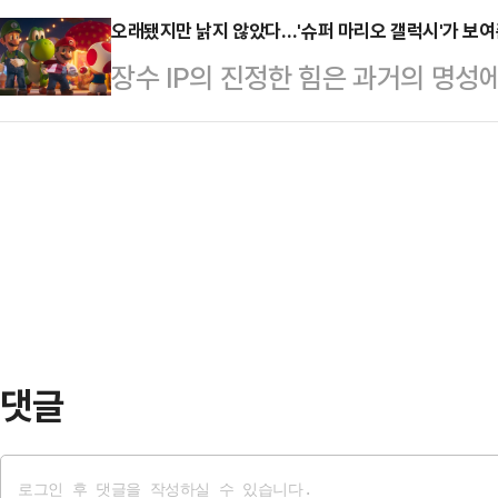
다. 대규모…
에서 벗어나, 세계 주요 국제영화제
오래됐지만 낡지 않았다…'슈퍼 마리오 갤럭시'가 보여준 
너지와 스타성을 전면에 내세운다는 
장수 IP의 진정한 힘은 과거의 명성
부여하기로 하면서다. 여기에 부산
는 지난해 디즈니플러스 시리즈 '북
운 관객의 직관적 재미를 동시대적 
하게 포함되며 국제 영화계에서의 존
이 있다.…
명력을 증명하는 데 있다.영화진흥위
과학아카데미는 제99회 아카데미 
퍼 마리오 갤럭시'는 누적 관객 수 1
영화상 출품 기준을 확대했다. 기존
올해 개봉 외화 중 가장 빠른 속도로 
정위원회가 자국 대표 영화 한 편을
리오 브라더스'보다도 하루 더 빠른 
족이 함께 즐길 수 있는 5월 가정의
한…
댓글