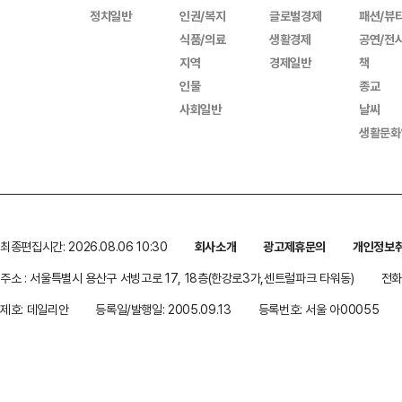
정치일반
인권/복지
글로벌경제
패션/뷰
식품/의료
생활경제
공연/전
지역
경제일반
책
인물
종교
사회일반
날씨
생활문화
최종편집시간: 2026.08.06 10:30
회사소개
광고제휴문의
개인정보
주소 : 서울특별시 용산구 서빙고로 17, 18층(한강로3가,센트럴파크 타워동)
전화 
제호: 데일리안
등록일/발행일: 2005.09.13
등록번호: 서울 아00055