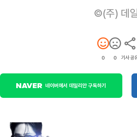
©(주) 데
기사 공
0
0
네이버에서 데일리안 구독하기