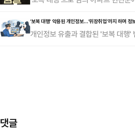
원 미상의 용의자를 쫓고 있다.경찰에
기 시흥의 한 아파트 현관에 인분을 
징역 4년을 구형했다.2일 법조계에
주택 현관문과 옆 벽에 빨간색 래커칠
걸쳐 각지에서 악…
원 형사10단독(서진원 판사) 심리로 
'보복 대행' 악용된 개인정보…'위장취업'까지 하며 정
된 출력물과 간장이 뿌려져 있다는 
개인정보 유출과 결합된 '보복 대행'
심 공판에서 징역형과 추징 80만원
해 "돈을 입금하면 범행을 멈추겠다
당국이 대응에 나섰다. 기업들의 개
고기일은 오는 22일이다.검사는 "
로 알려졌다.경찰은 …
데 유출된 정보가 범죄에 악용되고 
을 괴롭힐 목적으로 장면을 촬영해 
강화해야 한단 지적이 나온다. 다만 
유를 밝혔다.A씨는 지난 2월22일 
터 개인정보 탈취를 목적으로 '위장
의 한 아파트 15…
방하는 데에는 한계가 있었을 것이라
최근 서울 양천구와 경기 시흥시 일대
명은, 범행에…
댓글