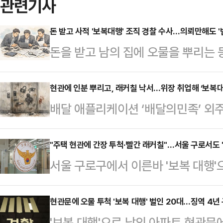
관련기사
돈 받고 사적 '보복대행' 조직 경찰 수사…의뢰만해도 '
돈을 받고 남의 집에 오물을 뿌리는 등
련해 경찰이 전담팀을 꾸리고 의뢰자
뢰자에게도 '범죄단체조직죄' 적용을
현관에 인분 뿌리고, 래커칠 낙서…위장 취업해 ‘보복대
배달 애플리케이션 ‘배달의민족’ 외
자도 교사범·공동정범으로 처벌 가
정보를 빼돌리고, 이를 사적 보복 범
는 조직과 시스템에 대한 구체적 인
받는다.서울남부지법 김재향 부장판사
"주택 현관에 간장 투척·빨간 래커칠"…서울 구로서도 '
경찰과 법조계에 따르면 박정보 서울
서울 구로구에서 이른바 '보복 대행'
입, 재물손괴, 정보통신망법 위반(정
자와 공범, 정보제공책, 실행자 등 
이 수사에 나섰다.12일 서울 구로경
성 정모씨에 대한 구속 전 피의자 
에 대한 수사가 필요할…
로 의심되는 피해 신고를 접수하고 협
현관문에 오물 투척 '보복 대행' 벌인 20대…징역 4년
램을 통해 보복 테러를 해주겠다며 불
'보복 대행'으로 남의 아파트 현관문