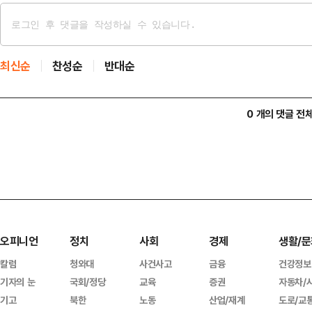
최신순
찬성순
반대순
0 개의 댓글 전
오피니언
정치
사회
경제
생활/문
칼럼
청와대
사건사고
금융
건강정보
기자의 눈
국회/정당
교육
증권
자동차/
기고
북한
노동
산업/재계
도로/교