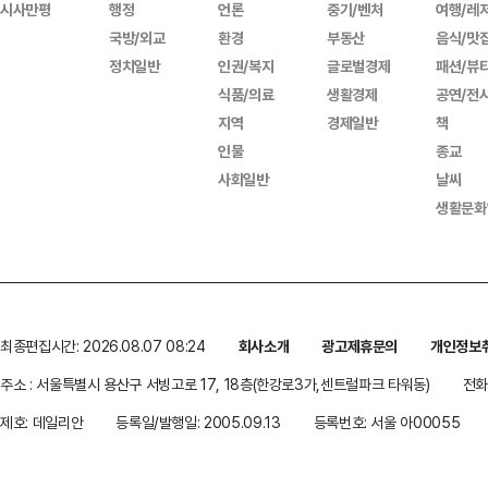
시사만평
행정
언론
중기/벤처
여행/레
국방/외교
환경
부동산
음식/맛
정치일반
인권/복지
글로벌경제
패션/뷰
식품/의료
생활경제
공연/전
지역
경제일반
책
인물
종교
사회일반
날씨
생활문화
최종편집시간: 2026.08.07 08:24
회사소개
광고제휴문의
개인정보
주소 : 서울특별시 용산구 서빙고로 17, 18층(한강로3가,센트럴파크 타워동)
전화 
제호: 데일리안
등록일/발행일: 2005.09.13
등록번호: 서울 아00055