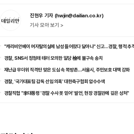
진현우 기자 (hwjin@dailian.co.kr)
기사 모아 보기 >
"캐리비안베이 여자탈의실에 남성 들어왔다 달아나" 신고…경찰, 행적 추적
경찰, SNS서 정청래 테러 모의한 일당 檢에 불구속 송치
재난급 무더위 직격탄 맞은 도심 속 쪽방촌…서울시, 주민보호 대책 강화
경찰, '국가대표팀 감독 선임 의혹' 대한축구협회 압수수색
경찰직협 "李대통령 '경찰 수사 못 믿어' 발언, 현장 경찰관에 깊은 상처"