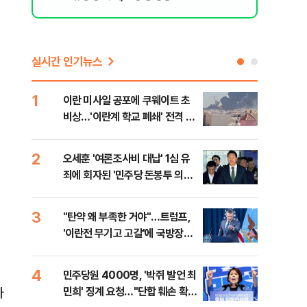
실시간 인기뉴스
1
6
이란 미사일 공포에 쿠웨이트 초
日 
비상…'이란계 학교 폐쇄' 전격 명
했지
령
2
7
오세훈 '여론조사비 대납' 1심 유
보완
죄에 회자된 '민주당 돈봉투 의
은 
혹'…왜?
3
8
"탄약 왜 부족한 거야"…트럼프,
'경
'이란전 무기고 고갈'에 국방장관
조준
질책
금폭
4
9
민주당원 4000명, '박쥐 발언 최
병력
자
민희' 징계 요청…"단합 훼손 확인
60