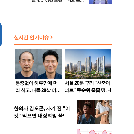
식했나…"청년 보편적 지원 문턱
점화, 김민석 "과반 승리 가능성
낮춰야"
99%" 등