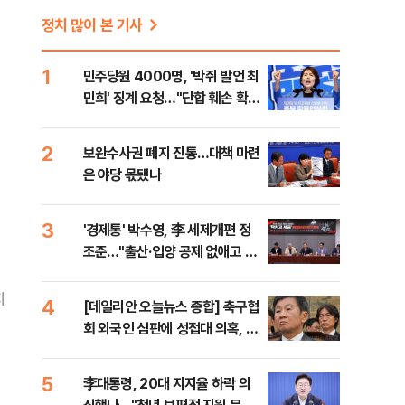
정치 많이 본 기사
1
민주당원 4000명, '박쥐 발언 최
민희' 징계 요청…"단합 훼손 확인
해야"
2
보완수사권 폐지 진통…대책 마련
은 야당 몫됐나
3
'경제통' 박수영, 李 세제개편 정
조준…"출산·입양 공제 없애고 세
금폭탄"
지
4
[데일리안 오늘뉴스 종합] 축구협
회 외국인 심판에 성접대 의혹, 李
대통령 20대 지지율 하락 의식했
나, 삼전닉스 올인은 금물, SK하
5
李대통령, 20대 지지율 하락 의
이닉스 프리마켓 시초가 논란 재