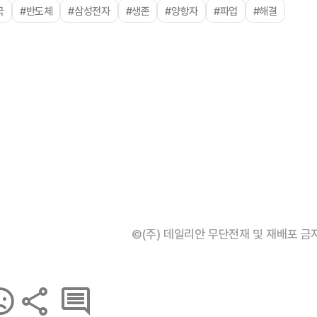
국
#반도체
#삼성전자
#생존
#양항자
#파업
#해결
©(주) 데일리안 무단전재 및 재배포 금