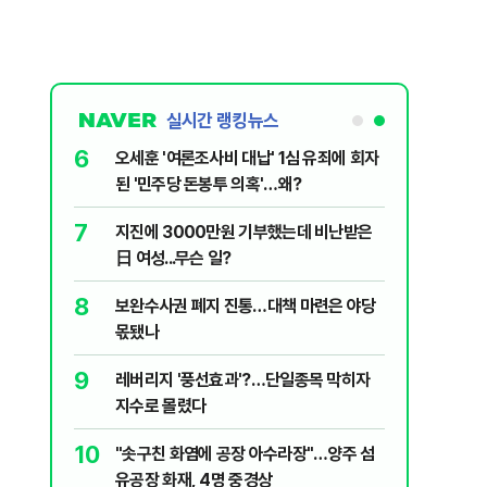
실시간 랭킹뉴스
1
6
"삼성·SK보다 싸게 달라"…애플, 中창신
오세훈 '
에 '더 비싸다' 퇴짜
된 '민주
2
7
[데일리안 오늘뉴스 종합] 축구협회 외국
지진에 
인 심판에 성접대 의혹, 李대통령 20대 지
日 여성..
지율 하락 의식했나, 삼전닉스 올인은 금
3
8
李대통령, 20대 지지율 하락 의식했
보완수사
물, SK하이닉스 프리마켓 시초가 논란 재
나…"청년 보편적 지원 문턱 낮춰야"
몫됐나
점화, 김민석 "과반 승리 가능성 99%" 등
4
9
'압수수색·성접대 의혹' 송두리째 흔들리는
레버리지 
대한민국 축구판
지수로 
5
10
"약만으론 한계"…당뇨병 '시작' 막는 의사
"솟구친 
과학자의 도전 [내일의 닥터]
유공장 화