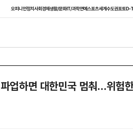
오피니언
정치
사회
경제
생활/문화
IT/과학
연예
스포츠
세계
수도권
포토
D-
전자 파업하면 대한민국 멈춰…위험한