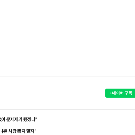
+네이버 구독
 없이 문제제기 했겠나"
나쁜 사람 뽑지 말자"