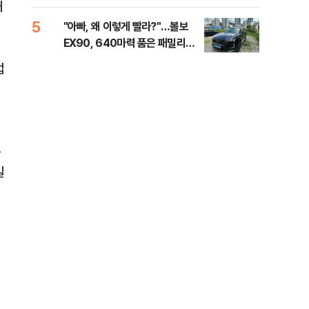
해야"
40
허
5
10
"아빠, 왜 이렇게 빨라?"…볼보
"삼
EX90, 640마력 품은 패밀리카
中창
[시승기]
업
총
일