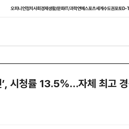
오피니언
정치
사회
경제
생활/문화
IT/과학
연예
스포츠
세계
수도권
포토
D-
’, 시청률 13.5%…자체 최고 