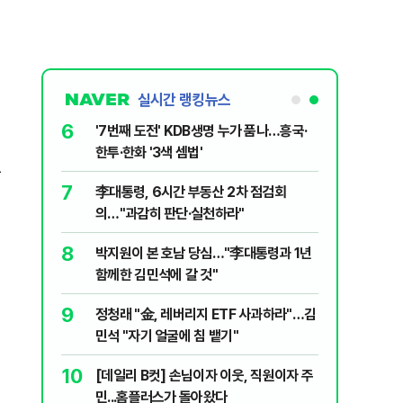
실시간 랭킹뉴스
6
놀이장서 구렁
'7번째 도전' KDB생명 누가 품나…흥국·
한투·한화 '3색 셈법'
를
7
문가가 경고한
李대통령, 6시간 부동산 2차 점검회
의…"과감히 판단·실천하라"
8
 외치자…與
박지원이 본 호남 당심…"李대통령과 1년
하라"
함께한 김민석에 갈 것"
9
 논산 훈련소
정청래 "金, 레버리지 ETF 사과하라"…김
간행군 한다
민석 "자기 얼굴에 침 뱉기"
10
개편에 개미
[데일리 B컷] 손님이자 이웃, 직원이자 주
민...홈플러스가 돌아왔다