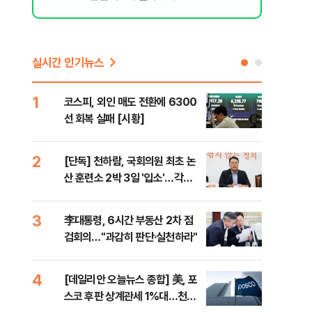
실시간 인기뉴스
1
6
코스피, 외인 매도 전환에 6300
'눈
선 회복 실패 [시황]
시간
2
7
[단독] 천하람, 국회의원 최초 논
'국
산 훈련소 2박 3일 '입소'…각개
에 
전투·야간행군 한다
3
8
李대통령, 6시간 부동산 2차 점
[내
검회의…"과감히 판단·실천하라"
나기
4
9
[데일리안 오늘뉴스 종합] 美, 포
"동
스코 후판 상계관세 1%대…천하
내"