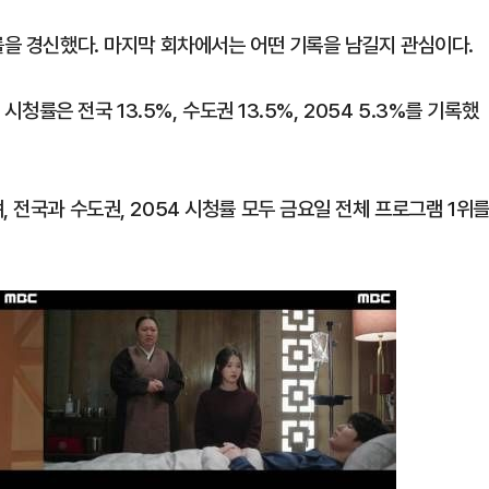
률을 경신했다. 마지막 회차에서는 어떤 기록을 남길지 관심이다.
시청률은 전국 13.5%, 수도권 13.5%, 2054 5.3%를 기록했
1
[속보] '길이 1.5m' 안동 물
이 출몰…한때 시민 대피 소동
 전국과 수도권, 2054 시청률 모두 금요일 전체 프로그램 1위
2
"편해서 매일 신었는데"...전
'크록스'의 숨은 위험
3
송영길·김민석, '조희대 탄핵'
법사위원들 "즉시 대법관 제청
4
[단독] 천하람, 국회의원 최초
2박 3일 '입소'…각개전투·야
5
'국장만 하라고?'…ISA 세제
'부글부글'