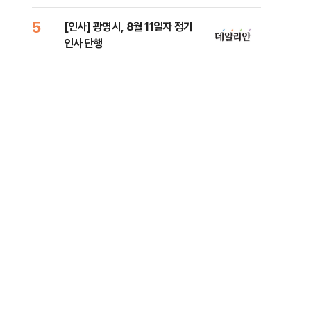
람, 의원 최초 논산훈련소 2박3일
'입소'
5
10
[인사] 광명시, 8월 11일자 정기
SK
인사 단행
당…