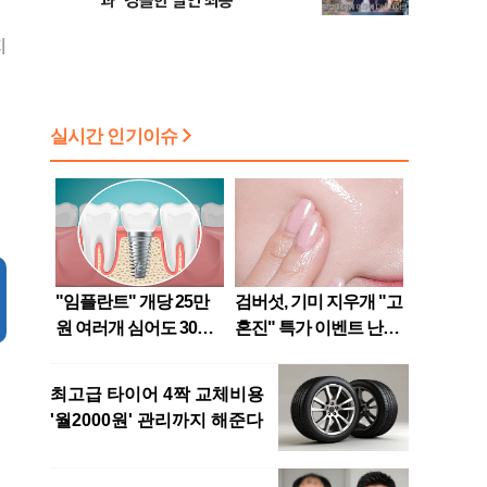
과 "경솔한 발언 죄송"
지