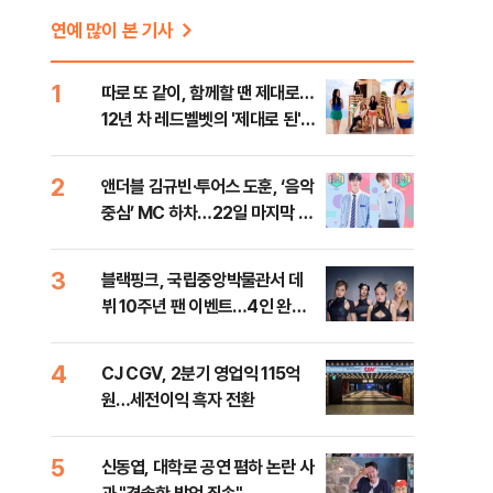
연예 많이 본 기사
지
1
따로 또 같이, 함께할 땐 제대로…
12년 차 레드벨벳의 '제대로 된'
컴백 [가요 뷰]
2
앤더블 김규빈·투어스 도훈, ‘음악
중심’ MC 하차…22일 마지막 방
송
3
블랙핑크, 국립중앙박물관서 데
뷔 10주년 팬 이벤트…4인 완전
체 참석
4
CJ CGV, 2분기 영업익 115억
원…세전이익 흑자 전환
5
신동엽, 대학로 공연 폄하 논란 사