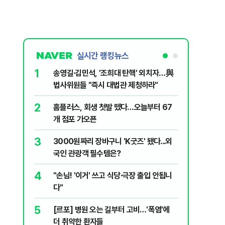
실시간 랭킹뉴스
1
6
송영길·김민석, '조희대 탄핵' 외치자…與
[단독] 
법사위원들 "즉시 대법관 제청하라"
로…3.70
2
7
홈플러스, 회생 첫발 뗐다…오늘부터 67
"집값 아
개 점포 가오픈
민의힘, 
3
8
3000원짜리 장바구니 'K굿즈' 됐다...외
영업정지
국인 관광객 필수템은?
에 5위 
4
9
"손님! '이거' 쓰고 식당·극장 출입 안됩니
"오세훈이
다"
반영"…
5
10
[르포] 병원 오는 길부터 고비…'폭염'에
[코인뉴스
더 취약한 환자들
다…큰 변