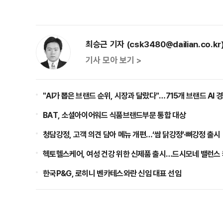
최승근 기자 (csk3480@dailian.co.kr
기사 모아 보기 >
"AI가 뽑은 브랜드 순위, 시장과 달랐다"…715개 브랜드 AI 
BAT, 소셜아이어워드 식품브랜드부문 통합 대상
청담강정, 고객 의견 담아 메뉴 개편…‘쌈 닭강정’·뼈강정 출시
헥토헬스케어, 여성 건강 위한 신제품 출시…드시모네 밸런스
한국P&G, 로히니 벤카테스와란 신임 대표 선임