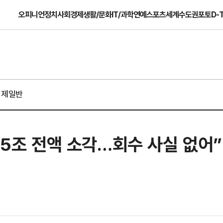
오피니언
정치
사회
경제
생활/문화
IT/과학
연예
스포츠
세계
수도권
포토
D-
경제일반
.5조 전액 소각…회수 사실 없어”