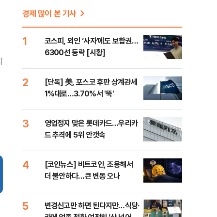
경제 많이 본 기사
1
코스피, 외인 ‘사자’에도 보합권…
6300선 등락 [시황]
지
2
[단독] 美, 포스코 후판 상계관세
1%대로…3.70%서 '뚝'
3
영업정지 맞은 롯데카드…우리카
드 추격에 5위 안갯속
4
[코인뉴스] 비트코인, 조용해서
더 불안하다…큰 변동 오나
5
변경신고만 하면 된다지만…식당·