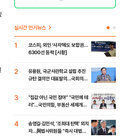
래
있
실시간 인기뉴스
1
6
코스피, 외인 ‘사자’에도 보합권…
靑,
6300선 등락 [시황]
점식
고'"
절
2
7
유용원, 국군사관학교 설립 추진
與김
규탄 결의안 대표발의…국회의원
발언
36명 동참
3
8
"집값 아닌 국민 잡아" "국민에 테
"오
러"…국민의힘, 부동산 세제개편
과정
안 맹폭
세제
4
9
송영길·김민석, '조희대 탄핵' 외치
"'
자…與법사위원들 "즉시 대법관
공급