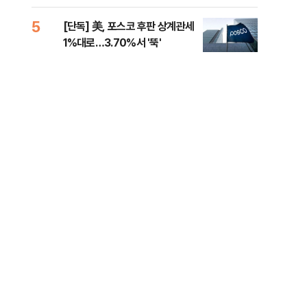
제청하라"
적 
5
10
[단독] 美, 포스코 후판 상계관세
네이
1%대로…3.70%서 '뚝'
외연
출(