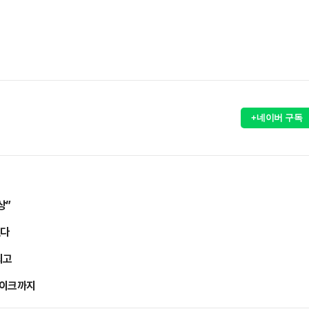
+네이버 구독
상”
췄다
최고
페이크까지