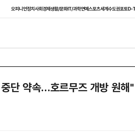
오피니언
정치
사회
경제
생활/문화
IT/과학
연예
스포츠
세계
수도권
포토
D-
원 중단 약속…호르무즈 개방 원해"