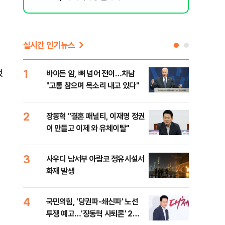
실시간 인기뉴스
1
6
했
바이든 암, 뼈 넘어 전이…차남
장동
"고통 참으며 목소리 내고 있다"
표…
길 
2
7
장동혁 "결혼 패널티, 이재명 정권
낙동
이 만들고 이제 와 유체이탈"
갈수
3
8
사우디 남서부 아람코 정유시설서
'살
화재 발생
명 
4
9
국민의힘, '당권파-쇄신파' 노선
전한
투쟁 예고…'장동혁 사퇴론' 2차
소…