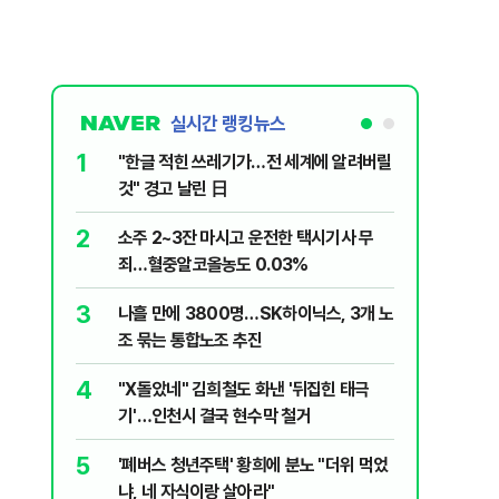
실시간 랭킹뉴스
1
6
"한글 적힌 쓰레기가…전 세계에 알려버릴
변동성 잦
것" 경고 날린 日
6000~
2
7
소주 2~3잔 마시고 운전한 택시기사 무
사우디 남
죄…혈중알코올농도 0.03%
생
3
8
나흘 만에 3800명…SK하이닉스, 3개 노
장동혁, 
조 묶는 통합노조 추진
심 정당'
4
9
"X돌았네" 김희철도 화낸 '뒤집힌 태극
이력서에
기'…인천시 결국 현수막 철거
前직원 
5
10
'폐버스 청년주택' 황희에 분노 "더위 먹었
제2우주센
냐, 네 자식이랑 살아라"
응모…10