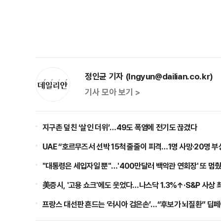
정인균 기자 (Ingyun@dailian.co.kr)
기사 모아 보기 >
지구촌 덮친 ‘살인 더위’…49도 폭염에 전기도 끊겼다
UAE “호르무즈서 선박 15척 줄줄이 피격…1명 사망·20명 부
"대통령은 세입자일 뿐"…'400만달러 백악관 연회장' 또 멈
美증시, '고용 쇼크'에도 웃었다…나스닥 1.3%↑·S&P 사상 
프랑스 대선판 흔드는 ‘러시아 검은손’…“후보가 뇌질환” 딥