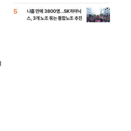
전 전운
5
10
나흘 만에 3800명…SK하이닉
민주
스, 3개 노조 묶는 통합노조 추진
리…
들께
지