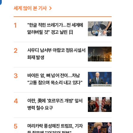
세계 많이 본 기사
1
"한글 적힌 쓰레기가…전 세계에
알려버릴 것" 경고 날린 日
2
사우디 남서부 아람코 정유시설서
화재 발생
3
바이든 암, 뼈 넘어 전이…차남
"고통 참으며 목소리 내고 있다"
4
이란, 美에 '호르무즈 개방' 앞서
병력 철수 요구
5
머리카락 풍성해진 트럼프, 기자