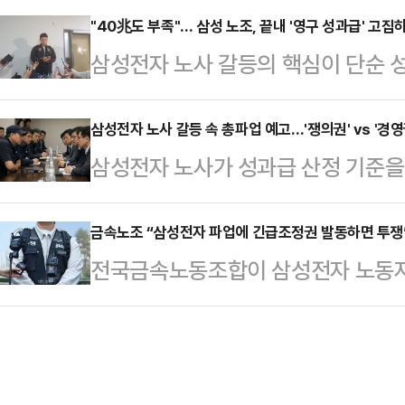
하고 나섰다.금융위원회와 금융감독
"40兆도 부족"… 삼성 노조, 끝내 '영구 성과급' 고집
갈등과 관련한 대응 방향을 묻는 질
삼성전자 노사 갈등의 핵심이 단순 성
품(ETF·ETN) 도입에 따른 투자
회사가 발전할 수 있고 주주들도 중
조'로 옮겨가고 있다. 중앙노동위원회
자·SK하이닉스 관련 단일종목 레버
러 가지를 고려해서 판…
실상 40조원에 달하는 특별보상 가
삼성전자 노사 갈등 속 총파업 예고…'쟁의권' vs '경영
장이 펼쳐지자 경각심 제고 차원에
삼성전자 노사가 성과급 산정 기준
노조는 "제도화 없이는 의미 없다"며
"투자자는 일반 ETF·ETN과 달리
성을 둘러싼 법리적 공방이 수면 위
따르면 삼성전자 사측은 이날 노조 
유의해 손실 감내 한…
행동권을 앞세워 실력 행사를 예고한 
금속노조 “삼성전자 파업에 긴급조정권 발동하면 투쟁
회사 측은 "중노위 사후조정 과정에서
전국금속노동조합이 삼성전자 노동자
과급 제도를 이유로 한 파업이 국가
대화를 요청했다. 앞서 중노위도 이날
발동할 경우 투쟁에 나서겠다고 경고
헌법상 기본권인 쟁의권 행사가 경영
를 공식 요…
부가 직권으로 파업중지권인 긴급조
판단이 이번 사태의 최대 분수령이 될
것”이라며 “노동3권을 난도질하는 
르면 ​삼성전자 사측은 이날 초기업