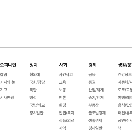
오피니언
정치
사회
경제
생활/문
칼럼
청와대
사건사고
금융
건강정보
기자의 눈
국회/정당
교육
증권
자동차/
기고
북한
노동
산업/재계
도로/교
시사만평
행정
언론
중기/벤처
여행/레
국방/외교
환경
부동산
음식/맛
정치일반
인권/복지
글로벌경제
패션/뷰
식품/의료
생활경제
공연/전
지역
경제일반
책