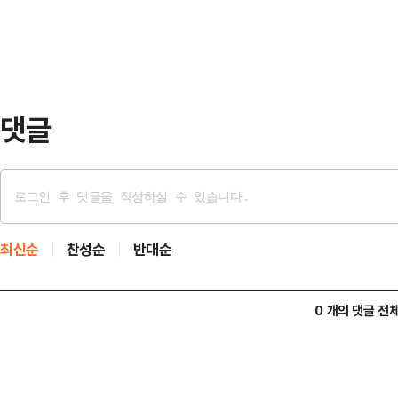
조는 삼성전자 노조의 파업 가능성을
준 투명화와 특별보상 제도…
는 데 대해 강하게 반발했다.노조는
자본과 보수 언론들이 앞다투어 긴급
른 손실액을 언급하며 총공세를 퍼…
댓글
최신순
찬성순
반대순
0 개의 댓글 전