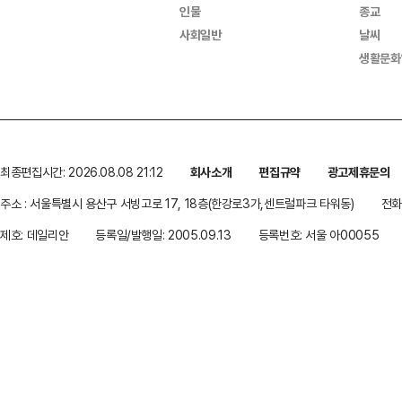
인물
종교
사회일반
날씨
생활문화
최종편집시간: 2026.08.08 21:12
회사소개
편집규약
광고제휴문의
주소 : 서울특별시 용산구 서빙고로 17, 18층(한강로3가,센트럴파크 타워동)
전화 
제호: 데일리안
등록일/발행일: 2005.09.13
등록번호: 서울 아00055