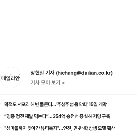
장현일 기자 (hichang@dailian.co.kr)
기사 모아 보기 >
덕적도 서포리 해변 물든다…'주섬주섬 음악회' 15일 개막
“영종 정전 재발 막는다”…354억 송전선 증설·해저망 구축
"섬마을까지 찾아간 뷰티복지"…인천, 민·관·학 상생 모델 확산