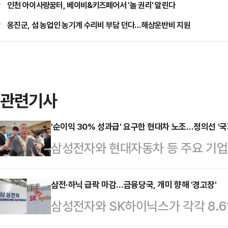
인천 아이사랑꿈터, 베이비&키즈페어서 '놀 권리' 알린다
옹진군, 섬 농업인 농기계 수리비 부담 던다…해상운반비 지원
관련기사
'순이익 30% 성과급' 요구한 현대차 노조…정의선 '국
삼성전자와 현대자동차 등 주요 기
갈등이 확산하는 가운데 정의선 현대
사와 주주, 국가 발전을 함께 고려해
삼전·하닉 급락 마감…금융당국, 개미 향해 '경고장'
삼성전자와 SK하이닉스가 각각 8.61
날 열리는 현대차그룹 양재사옥 로비
국이 조만간 출시될 단일종목 레버리
홀'에 앞서 현대차그룹 양재사옥에서