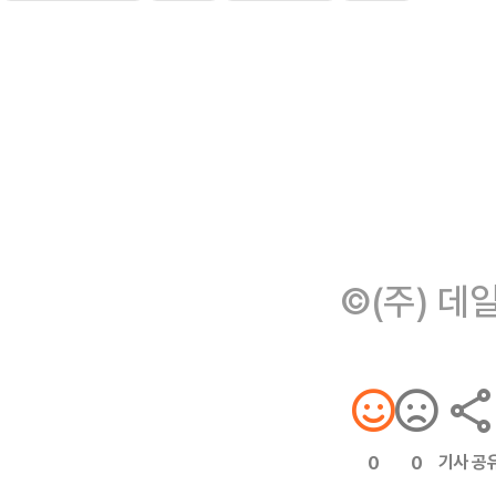
©(주) 데
기사 공
0
0