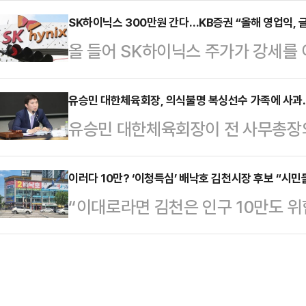
홀'에 앞서 현대차그룹 양재사옥에서
실상 40조원에 달하는 특별보상 가
SK하이닉스 300만원 간다…KB증권 “올해 영업익, 
갈등과 관련한 대응 방향을 묻는 질
올 들어 SK하이닉스 주가가 강세를
노조는 "제도화 없이는 의미 없다"며
회사가 발전할 수 있고 주주들도 중
또 다시 등장했다.김동원 KB증권 
따르면 삼성전자 사측은 이날 노조 
러 가지를 고려해서 판…
투자의견 보고서를 통해 “실적 전망
유승민 대한체육회장, 의식불명 복싱선수 가족에 사과
회사 측은 "중노위 사후조정 과정에서
유승민 대한체육회장이 전 사무총장의
를 가능성이 높다”고 밝혔다.그러면서
대화를 요청했다. 앞서 중노위도 이날
선수 가족을 뒤늦게 만나 사과했다.
만원으로 상향 조정했다. 이달 12일 
를 공식 요…
복싱대회 도중 쓰러진 조연호 군 가
이러다 10만? ‘이청득심’ 배낙호 김천시장 후보 “시민
원을 높인 것이다.김 본부장은 SK하
“이대로라면 김천은 인구 10만도 위
의 발언 논란이 불거진 지 2주가 
원을 기록할 것으로 내다봤다. 이는 
존의 문제다”, “일자리나 주거 환경
지난해 9월 제주 서귀포 다목적체육
영업이익률은 7…
다”, “김천에도 자영업자들이 많은데
복싱대회 도중 쓰러진 중학생 선수 
도 이대로 두면 사람 다 빠져 나간다
한 사실이 알려져 논란이 일었다.사