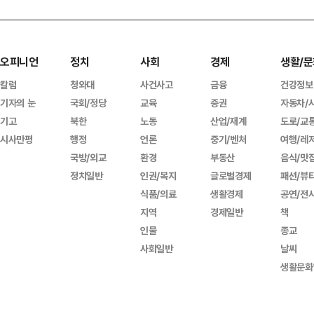
오피니언
정치
사회
경제
생활/문
칼럼
청와대
사건사고
금융
건강정보
기자의 눈
국회/정당
교육
증권
자동차/
기고
북한
노동
산업/재계
도로/교
시사만평
행정
언론
중기/벤처
여행/레
국방/외교
환경
부동산
음식/맛
정치일반
인권/복지
글로벌경제
패션/뷰
식품/의료
생활경제
공연/전
지역
경제일반
책
인물
종교
사회일반
날씨
생활문화