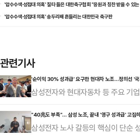
'압수수색·성접대 의혹' 질타 들은 대한축구협회 "응원과 칭찬 받을 수 있
'압수수색·성접대 의혹' 송두리째 흔들리는 대한민국 축구판
관련기사
'순이익 30% 성과급' 요구한 현대차 노조…정의선 '국
삼성전자와 현대자동차 등 주요 기
갈등이 확산하는 가운데 정의선 현대
사와 주주, 국가 발전을 함께 고려해
"40兆도 부족"… 삼성 노조, 끝내 '영구 성과급' 고집
삼성전자 노사 갈등의 핵심이 단순 성
날 열리는 현대차그룹 양재사옥 로비
조'로 옮겨가고 있다. 중앙노동위원회