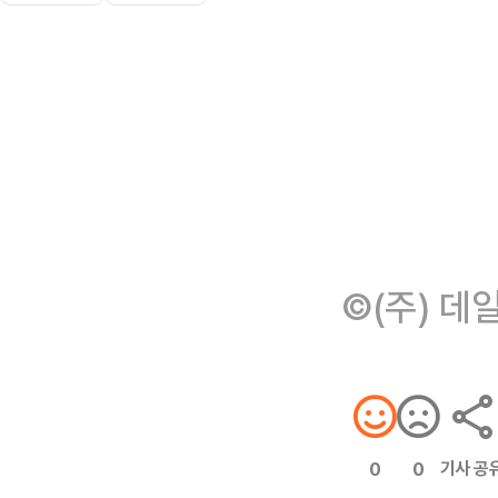
©(주) 데
기사 공
0
0