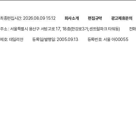
최종편집시간: 2026.08.09 15:12
회사소개
편집규약
광고제휴문의
주소 : 서울특별시 용산구 서빙고로 17, 18층(한강로3가,센트럴파크 타워동)
전화 
제호: 데일리안
등록일/발행일: 2005.09.13
등록번호: 서울 아00055