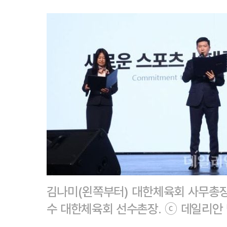
김나미(왼쪽부터) 대한체육회 사무총장
수 대한체육회 선수촌장. ⓒ 데일리안