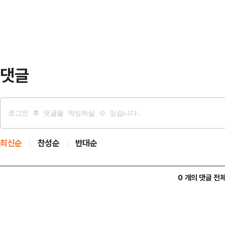
행보’ 중 들었던 시민들의 우려다.배
계획 등 문제가 드러…
선거(6.3)’ 김천시장 국민의힘 후
출마 기자회견을 열고 ‘소통하는 시장
건 아…
댓글
최신순
찬성순
반대순
0 개의 댓글 전