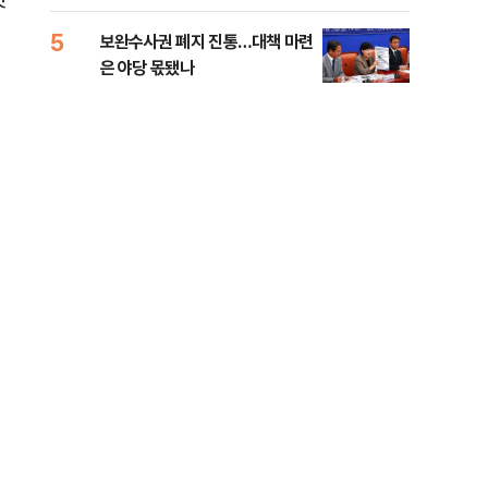
록 
99%" 등
5
10
보완수사권 폐지 진통…대책 마련
李대
은 야당 몫됐나
식했
낮춰