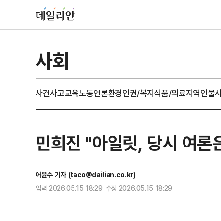
사회
사건사고
교육
노동
언론
환경
인권/복지
식품/의료
지역
인물
민희진 "아일릿, 당시 여론
어윤수 기자 (taco@dailian.co.kr)
입력 2026.05.15 18:29 수정 2026.05.15 18:29