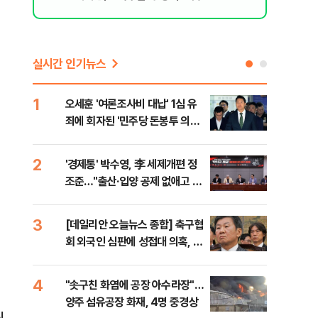
실시간 인기뉴스
1
6
오세훈 '여론조사비 대납' 1심 유
구광
죄에 회자된 '민주당 돈봉투 의
달 
혹'…왜?
의
2
7
'경제통' 박수영, 李 세제개편 정
외국
조준…"출산·입양 공제 없애고 세
컵 
금폭탄"
민낯
3
8
[데일리안 오늘뉴스 종합] 축구협
美,
회 외국인 심판에 성접대 의혹, 李
협에
대통령 20대 지지율 하락 의식했
나, 삼전닉스 올인은 금물, SK하
4
9
"솟구친 화염에 공장 아수라장"…
국민
이닉스 프리마켓 시초가 논란 재
양주 섬유공장 화재, 4명 중경상
장관
점화, 김민석 "과반 승리 가능성
릿