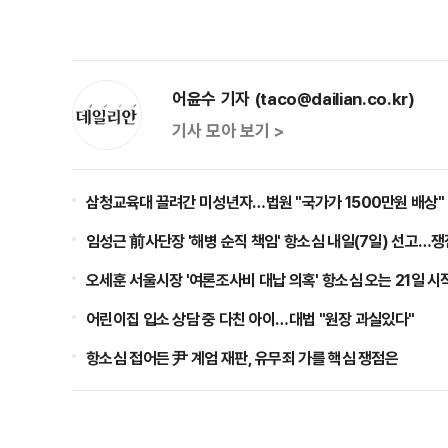
어윤수 기자 (taco@dailian.co.kr)
기사 모아 보기 >
삼청교육대 끌려간 미성년자…법원 "국가가 1500만원 배상"
임성근 前사단장 '해병 순직 책임' 항소심 내일(7일) 선고…
오세훈 서울시장 '여론조사비 대납 의혹' 항소심 오는 21일 시
어린이집 입소 상담 중 다친 아이…대법 "원장 과실있다"
항소심 접어든 尹 계엄 재판, 유무죄 가를 핵심 쟁점은