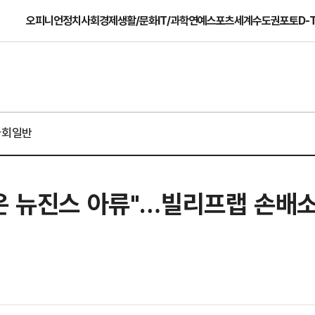
오피니언
정치
사회
경제
생활/문화
IT/과학
연예
스포츠
세계
수도권
포토
D-
사회일반
은 뉴진스 아류"…빌리프랩 손배