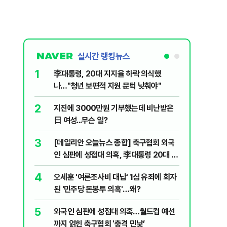
실시간 랭킹뉴스
1
6
李대통령, 20대 지지율 하락 의식했
보완수사
나…"청년 보편적 지원 문턱 낮춰야"
몫됐나
2
7
지진에 3000만원 기부했는데 비난받은
"캐리비
日 여성...무슨 일?
다 달아나
3
8
[데일리안 오늘뉴스 종합] 축구협회 외국
"약만으론
인 심판에 성접대 의혹, 李대통령 20대 지
과학자의 
지율 하락 의식했나, 삼전닉스 올인은 금
4
9
오세훈 '여론조사비 대납' 1심 유죄에 회자
레버리지 
물, SK하이닉스 프리마켓 시초가 논란 재
된 '민주당 돈봉투 의혹'…왜?
지수로 
점화, 김민석 "과반 승리 가능성 99%" 등
5
10
외국인 심판에 성접대 의혹…월드컵 예선
'경제통'
까지 얽힌 축구협회 '충격 민낯’
산·입양 