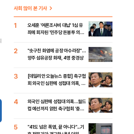
사회 많이 본 기사
1
오세훈 '여론조사비 대납' 1심 유
죄에 회자된 '민주당 돈봉투 의
혹'…왜?
지
2
"솟구친 화염에 공장 아수라장"…
양주 섬유공장 화재, 4명 중경상
3
[데일리안 오늘뉴스 종합] 축구협
회 외국인 심판에 성접대 의혹, 李
대통령 20대 지지율 하락 의식했
나, 삼전닉스 올인은 금물, SK하
4
외국인 심판에 성접대 의혹…월드
이닉스 프리마켓 시초가 논란 재
컵 예선까지 얽힌 축구협회 '충격
점화, 김민석 "과반 승리 가능성
민낯’
99%" 등
5
"41도 넘은 폭염, 끝 아니다"...기