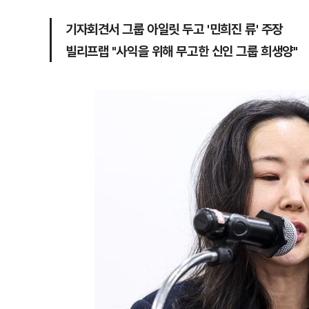
기자회견서 그룹 아일릿 두고 '민희진 류' 주장
빌리프랩 "사익을 위해 무고한 신인 그룹 희생양"