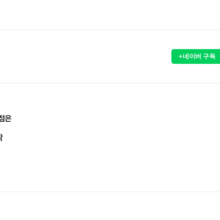
+네이버 구독
쟁점은
작