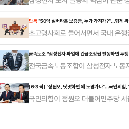
삼성전자 노사 갈등의 핵심이 단순 성
날 열리는 현대차그룹 양재사옥 로비
조'로 옮겨가고 있다. 중앙노동위원회
홀'에 앞서 현대차그룹 양재사옥에서
실상 40조원에 달하는 특별보상 가
단독
"50억 실버타운 보증금, 누가 가져가?"…형제 싸
갈등과 관련한 대응 방향을 묻는 질
초고령사회로 들어서면서 국내 은행권
노조는 "제도화 없이는 의미 없다"며
회사가 발전할 수 있고 주주들도 중
언대용신탁'으로 사업 영역을 넓히고
따르면 삼성전자 사측은 이날 노조 
러 가지를 고려해서 판…
급화로 입주보증금이 수십억원대에 달
금속노조 “삼성전자 파업에 긴급조정권 발동하면 투쟁
회사 측은 "중노위 사후조정 과정에서
전국금속노동조합이 삼성전자 노동자
융권 최초로 전용 상품을 출시할 예정
대화를 요청했다. 앞서 중노위도 이날
발동할 경우 투쟁에 나서겠다고 경고
한·하나·우리은행 등 주요 시중은행
를 공식 요…
부가 직권으로 파업중지권인 긴급조
[6·3 픽] "정원오, 떳떳하면 왜 도망가나"…국민의힘, 
5조1836억원을 돌파했다.효력이 모
국민의힘이 정원오 더불어민주당 서울
것”이라며 “노동3권을 난도질하는 
계약을 맺어 자산 승계 구도를 미리
"유흥업소 여종업원 외박을 요구한 
조는 삼성전자 노조의 파업 가능성을
로 늘어난 결과다.상속 …
는지 밝혀라"고 촉구했다.당 야당탄
는 데 대해 강하게 반발했다.노조는