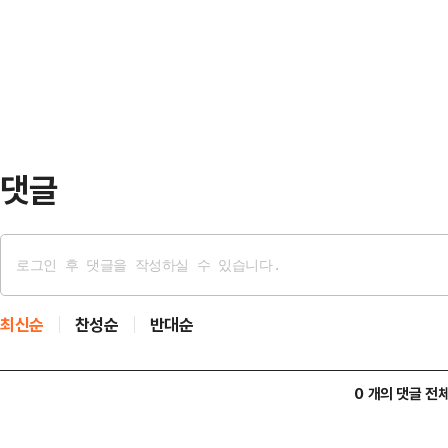
승수 의원은 15일 성명서를 통해 "정
자본과 보수 언론들이 앞다투어 긴급
으려 하지 말고, 더 이상 국민을 기
른 손실액을 언급하며 총공세를 퍼…
이 말했다.이어 "정 후보의 지난 19
론보도와 판결문, 양천구의회 속기록
안"이라면…
댓글
최신순
찬성순
반대순
0 개의 댓글 전