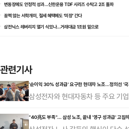
변동장에도 안정적 성과…신한운용 TDF 시리즈 수탁고 2조 돌파
꿈쩍 않는 서학개미, 절세 혜택에도 ‘미장’ 간다
삼전닉스 레버리지 열기 식었나…거래대금 1조원 밑으로
관련기사
'순이익 30% 성과급' 요구한 현대차 노조…정의선 '국
삼성전자와 현대자동차 등 주요 기
갈등이 확산하는 가운데 정의선 현대
사와 주주, 국가 발전을 함께 고려해
"40兆도 부족"… 삼성 노조, 끝내 '영구 성과급' 고집