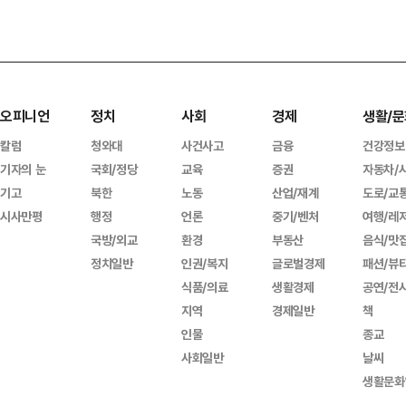
오피니언
정치
사회
경제
생활/문
칼럼
청와대
사건사고
금융
건강정보
기자의 눈
국회/정당
교육
증권
자동차/
기고
북한
노동
산업/재계
도로/교
시사만평
행정
언론
중기/벤처
여행/레
국방/외교
환경
부동산
음식/맛
정치일반
인권/복지
글로벌경제
패션/뷰
식품/의료
생활경제
공연/전
지역
경제일반
책
인물
종교
사회일반
날씨
생활문화