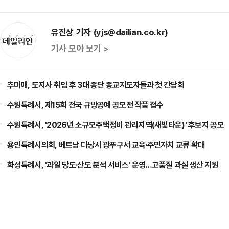
유진상 기자 (yjs@dailian.co.kr)
기사 모아 보기 >
추미애, 도지사 취임 후 3대 종단 종교지도자들과 첫 간담회
수원특례시, 제15회 전국 규방공예 공모전 작품 접수
수원특례시, '2026년 소규모주택정비 관리지역(새빛타운)' 후보지 공모
용인특례시의회, 베트남 다낭시 광푸구서 교육·주민자치 교류 확대
화성특례시, '과일 당도·산도 분석 서비스' 운영…고품질 과실 생산 지원