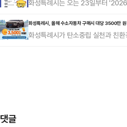
화성특례시는 오는 23일부터 '20
용한 '어르신 건강증진 실증사업'을 
와 연계하는 지역 통합돌봄의 핵심 
재)'의 두 번째 프로그램인 '코리요
개발을 통해 확보한 신기술이나 신제
화된 제도와 현장 요구를 반영…
고 12일 밝혔다.이번 프로그램은 
화성특례시, 올해 수소자동차 구매시 대당 3500만 원
과 안전성을 검증하는 과정이다. 이
화성특례시가 탄소중립 실천과 친환경
가 돼 독립운동의 발자취를 따라가고
장 적용 기회가 부족한 중소기업에 테스
규모의 물량과 최고 수준의 보조금을
성하는 탐방형 미션 프로그램이다.
를 공공시설의 사회공헌…
업'을 본격 추진한다.11일 시에 따
에서 진행된다.참가자는 화성 독립운
192대로 경기도 내 시·군 중 가장 큰
드의 비밀 미션'을 수행하며, 당시 
원(국비 2250만 원, 시비 1250만
특히 독립운동가의 '꿈'…
량은 현대자동차의 수소전기차 '디 올 
성시에 2개월 이상 연속해 주소를 둔 
댓글