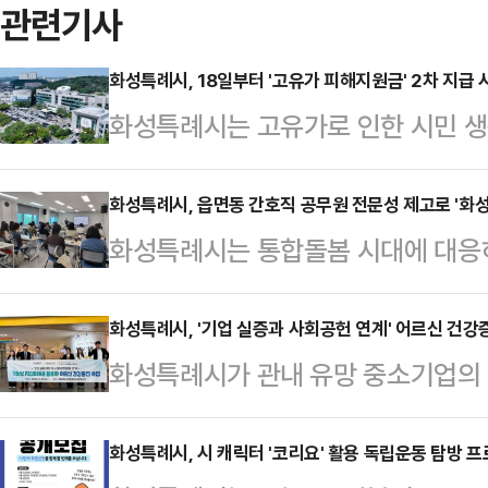
관련기사
화성특례시, 18일부터 '고유가 피해지원금' 2차 지급 
화성특례시는 고유가로 인한 시민 생
원하기 위해 오는 18일부터 '고유가
일 밝혔다.이번 2차 지급은 소득 하위
화성특례시, 읍면동 간호직 공무원 전문성 제고로 '화성
화성특례시는 통합돌봄 시대에 대응
가 가구별 기준액 이하인 경우) 시민
성과 실무역량을 강화하는 '2026년
시민들은 온라인과 오프라인을 통해 신
14일 봉담읍 소재 화성시민대학에서
화성특례시, '기업 실증과 사회공헌 연계' 어르신 건강
하지 못한 시민도 2차 지급 기간 내 
화성특례시가 관내 유망 중소기업의 
지원법이 본격 시행되면서 읍면동 
월 18일부터 7월 3일까지다. 신청 
비스와 연결하는 선순환 모델 구축에
되고 있다. 간호직 공무원은 단순 방
제…
관과 관내 웰니스 제품 전문기업인 
화성특례시, 시 캐릭터 '코리요' 활용 독립운동 탐방 
봄 자원을 통합적으로 조정하고, 건