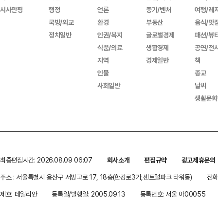
시사만평
행정
언론
중기/벤처
여행/레
국방/외교
환경
부동산
음식/맛
정치일반
인권/복지
글로벌경제
패션/뷰
식품/의료
생활경제
공연/전
지역
경제일반
책
인물
종교
사회일반
날씨
생활문화
최종편집시간: 2026.08.09 06:07
회사소개
편집규약
광고제휴문의
주소 : 서울특별시 용산구 서빙고로 17, 18층(한강로3가,센트럴파크 타워동)
전화 
제호: 데일리안
등록일/발행일: 2005.09.13
등록번호: 서울 아00055