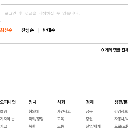
최신순
찬성순
반대순
0 개의 댓글 전
오피니언
정치
사회
경제
생활/문
칼럼
청와대
사건사고
금융
건강정보
기자의 눈
국회/정당
교육
증권
자동차/
기고
북한
노동
산업/재계
도로/교