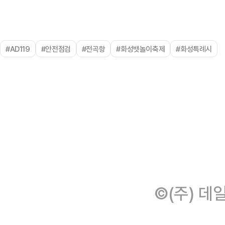
#AD119
#안전점검
#전곡항
#화성뱃놀이축제
#화성특례시
©(주) 데